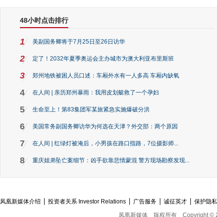
48小时点击排行
1
美副国务卿将于7月25日至26日访华
2
定了！2032年夏季奥运会主办城市为澳大利亚布里斯班
3
郑州地铁被困人员口述：车厢外水有一人多高 车厢内缺氧
4
在人间 | 亲历郑州暴雨：我用皮划艇救了一个孕妇
5
生命至上！第83集团军某旅紧急实施爆破分洪
6
美国常务副国务卿访华为何选在天津？外交部：两个原因
7
在人间 | 红绿灯被淹后，小男孩在路口指路，7位摄影师...
8
重庆姐弟坠亡案细节：凶手欲靠悲情蒙混 警方现场勘察发现...
凤凰新媒体介绍
投资者关系 Investor Relations
广告服务
诚征英才
保护隐
凤凰新媒体
版权所有
Copyright © 