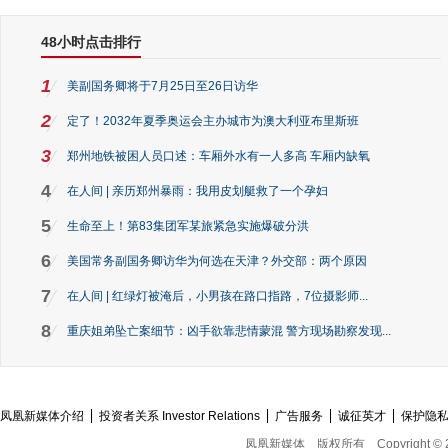
48小时点击排行
1
美副国务卿将于7月25日至26日访华
2
定了！2032年夏季奥运会主办城市为澳大利亚布里斯班
3
郑州地铁被困人员口述：车厢外水有一人多高 车厢内缺氧
4
在人间 | 亲历郑州暴雨：我用皮划艇救了一个孕妇
5
生命至上！第83集团军某旅紧急实施爆破分洪
6
美国常务副国务卿访华为何选在天津？外交部：两个原因
7
在人间 | 红绿灯被淹后，小男孩在路口指路，7位摄影师...
8
重庆姐弟坠亡案细节：凶手欲靠悲情蒙混 警方现场勘察发现...
凤凰新媒体介绍
投资者关系 Investor Relations
广告服务
诚征英才
保护隐
凤凰新媒体
版权所有
Copyright © 