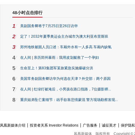
48小时点击排行
1
美副国务卿将于7月25日至26日访华
2
定了！2032年夏季奥运会主办城市为澳大利亚布里斯班
3
郑州地铁被困人员口述：车厢外水有一人多高 车厢内缺氧
4
在人间 | 亲历郑州暴雨：我用皮划艇救了一个孕妇
5
生命至上！第83集团军某旅紧急实施爆破分洪
6
美国常务副国务卿访华为何选在天津？外交部：两个原因
7
在人间 | 红绿灯被淹后，小男孩在路口指路，7位摄影师...
8
重庆姐弟坠亡案细节：凶手欲靠悲情蒙混 警方现场勘察发现...
凤凰新媒体介绍
投资者关系 Investor Relations
广告服务
诚征英才
保护隐
凤凰新媒体
版权所有
Copyright © 