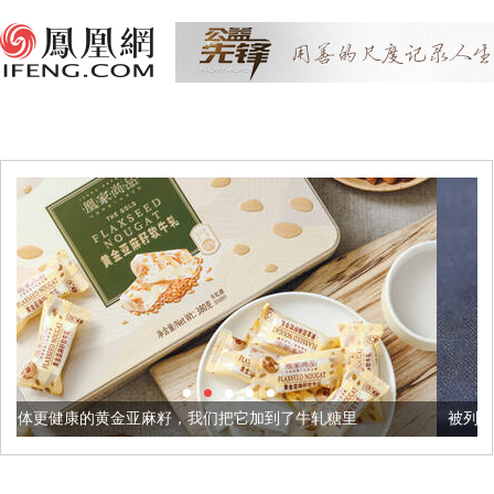
麻籽，我们把它加到了牛轧糖里
被列入佛家七宝的它到底有