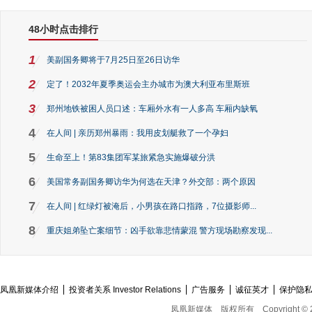
48小时点击排行
1
美副国务卿将于7月25日至26日访华
2
定了！2032年夏季奥运会主办城市为澳大利亚布里斯班
3
郑州地铁被困人员口述：车厢外水有一人多高 车厢内缺氧
4
在人间 | 亲历郑州暴雨：我用皮划艇救了一个孕妇
5
生命至上！第83集团军某旅紧急实施爆破分洪
6
美国常务副国务卿访华为何选在天津？外交部：两个原因
7
在人间 | 红绿灯被淹后，小男孩在路口指路，7位摄影师...
8
重庆姐弟坠亡案细节：凶手欲靠悲情蒙混 警方现场勘察发现...
凤凰新媒体介绍
投资者关系 Investor Relations
广告服务
诚征英才
保护隐
凤凰新媒体
版权所有
Copyright © 