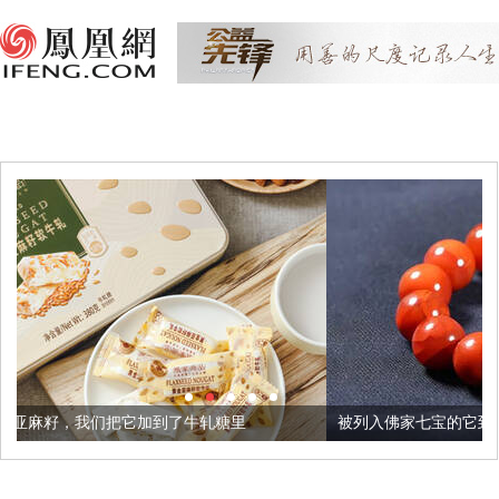
到了牛轧糖里
被列入佛家七宝的它到底有多美？