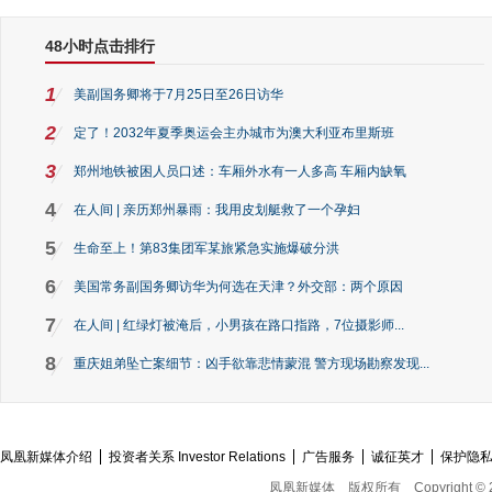
48小时点击排行
1
美副国务卿将于7月25日至26日访华
2
定了！2032年夏季奥运会主办城市为澳大利亚布里斯班
3
郑州地铁被困人员口述：车厢外水有一人多高 车厢内缺氧
4
在人间 | 亲历郑州暴雨：我用皮划艇救了一个孕妇
5
生命至上！第83集团军某旅紧急实施爆破分洪
6
美国常务副国务卿访华为何选在天津？外交部：两个原因
7
在人间 | 红绿灯被淹后，小男孩在路口指路，7位摄影师...
8
重庆姐弟坠亡案细节：凶手欲靠悲情蒙混 警方现场勘察发现...
凤凰新媒体介绍
投资者关系 Investor Relations
广告服务
诚征英才
保护隐
凤凰新媒体
版权所有
Copyright © 