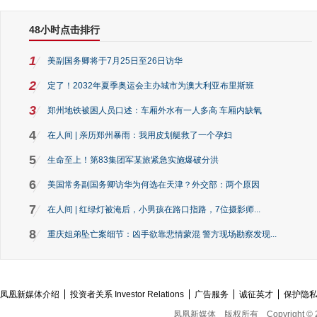
48小时点击排行
1
美副国务卿将于7月25日至26日访华
2
定了！2032年夏季奥运会主办城市为澳大利亚布里斯班
3
郑州地铁被困人员口述：车厢外水有一人多高 车厢内缺氧
4
在人间 | 亲历郑州暴雨：我用皮划艇救了一个孕妇
5
生命至上！第83集团军某旅紧急实施爆破分洪
6
美国常务副国务卿访华为何选在天津？外交部：两个原因
7
在人间 | 红绿灯被淹后，小男孩在路口指路，7位摄影师...
8
重庆姐弟坠亡案细节：凶手欲靠悲情蒙混 警方现场勘察发现...
凤凰新媒体介绍
投资者关系 Investor Relations
广告服务
诚征英才
保护隐
凤凰新媒体
版权所有
Copyright © 