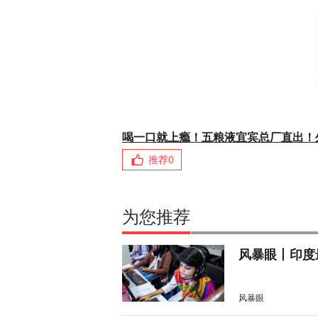
喝一口就上瘾！五粮液宜宾总厂直出！
推荐
0
为您推荐
风暴眼丨印度
风暴眼