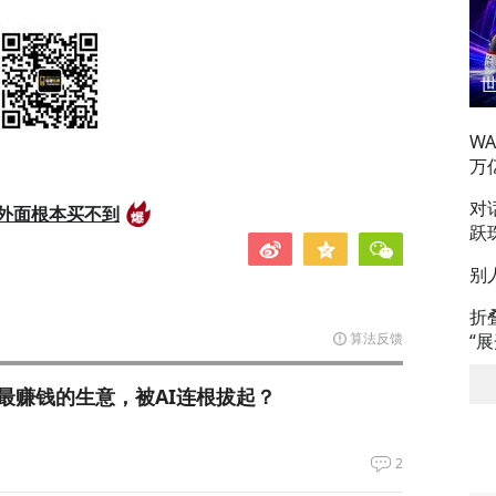
W
万
对
外面根本买不到
跃
别
折
算法反馈
“
最赚钱的生意，被AI连根拔起？
2