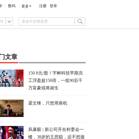
学
数码
注册
登录
更多
内
门文章
150.8元/股！宇树科技早期员
工浮盈超150倍，一批90后千
万富豪或将诞生
梁文锋，只想用座机
风暴眼 | 新公司开在村委会一
楼，38岁的王思聪，还不想接