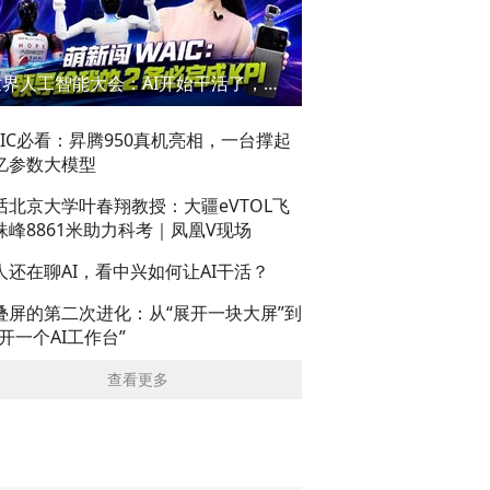
世界人工智能大会：AI开始干活了，但到底干的怎么样？萌新闯WAIC
AIC必看：昇腾950真机亮相，一台撑起
亿参数大模型
话北京大学叶春翔教授：大疆eVTOL飞
珠峰8861米助力科考｜凤凰V现场
人还在聊AI，看中兴如何让AI干活？
叠屏的第二次进化：从“展开一块大屏”到
展开一个AI工作台”
查看更多