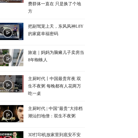
费群体一直在 只是换了个地
方
把副驾宠上天，东风风神L8Y
的家庭幸福密码
旅途｜妈妈为脑瘫儿子卖房当
8年蜘蛛人
主厨时代丨中国最贵宵夜:双
生不夜粥 每晚都有人花两万
吃一桌
主厨时代 | 中国”最贵“大排档
潮汕扫地僧：双生不夜粥
3D打印机放家里到底安不安