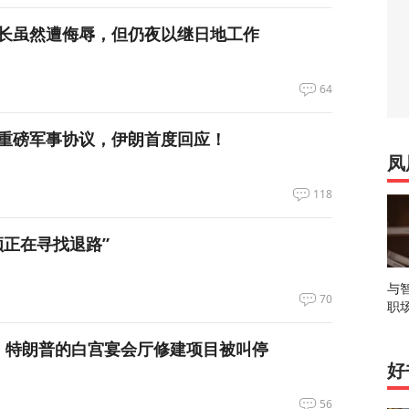
长虽然遭侮辱，但仍夜以继日地工作
64
重磅军事协议，伊朗首度回应！
凤
118
领正在寻找退路”
与
70
职
，特朗普的白宫宴会厅修建项目被叫停
好
56