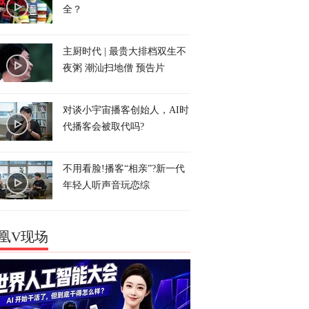
全？
主厨时代 | 最贵大排档双生不
夜粥 潮汕扫地僧 预告片
对谈小宇宙播客创始人，AI时
代播客会被取代吗?
不用看脸!播客“相亲”?新一代
年轻人听声音玩恋综
凰V现场