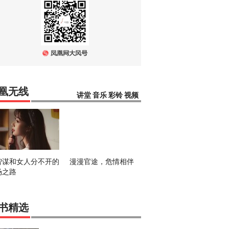
凰无线
讲堂
音乐
彩铃
视频
智谋和女人分不开的
漫漫官途，危情相伴
场之路
书精选