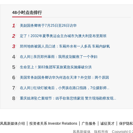
48小时点击排行
1
美副国务卿将于7月25日至26日访华
2
定了！2032年夏季奥运会主办城市为澳大利亚布里斯班
3
郑州地铁被困人员口述：车厢外水有一人多高 车厢内缺氧
4
在人间 | 亲历郑州暴雨：我用皮划艇救了一个孕妇
5
生命至上！第83集团军某旅紧急实施爆破分洪
6
美国常务副国务卿访华为何选在天津？外交部：两个原因
7
在人间 | 红绿灯被淹后，小男孩在路口指路，7位摄影师...
8
重庆姐弟坠亡案细节：凶手欲靠悲情蒙混 警方现场勘察发现...
凤凰新媒体介绍
投资者关系 Investor Relations
广告服务
诚征英才
保护隐
凤凰新媒体
版权所有
Copyright © 