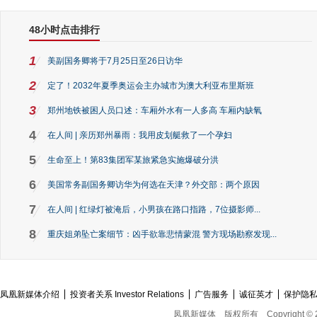
48小时点击排行
1
美副国务卿将于7月25日至26日访华
2
定了！2032年夏季奥运会主办城市为澳大利亚布里斯班
3
郑州地铁被困人员口述：车厢外水有一人多高 车厢内缺氧
4
在人间 | 亲历郑州暴雨：我用皮划艇救了一个孕妇
5
生命至上！第83集团军某旅紧急实施爆破分洪
6
美国常务副国务卿访华为何选在天津？外交部：两个原因
7
在人间 | 红绿灯被淹后，小男孩在路口指路，7位摄影师...
8
重庆姐弟坠亡案细节：凶手欲靠悲情蒙混 警方现场勘察发现...
凤凰新媒体介绍
投资者关系 Investor Relations
广告服务
诚征英才
保护隐
凤凰新媒体
版权所有
Copyright © 