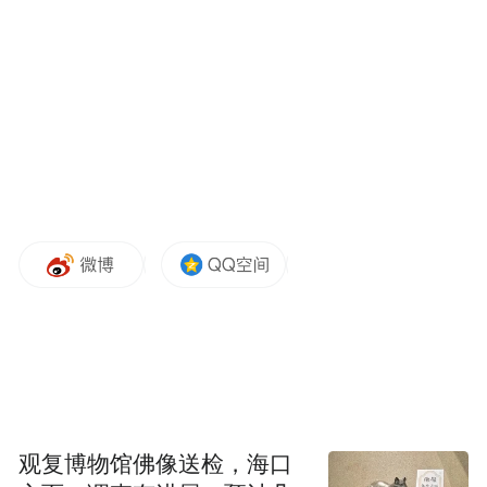
现在大家都知道P2P
基于的基础是第三方支
付，目前的互联网网络技术发达，尤其是移
动互联网的发展里面，有人觉得挺好玩的。
好多把P2P
当玩一样地在玩，尤其是众筹和
P2P
。好多人贷款贷5
块钱，贷50
块钱，就这
么放贷款。有些人有钱是分好多地方去贷
款。上一场普惠金融也讲到了，P2P
有尾部效
应，金融机构覆盖不到的地方普惠金融可以
覆盖到，一个人贷几千块钱、几万块钱就可
以贷到，发展是很快的。
另外一个难题是监管，至今为止我们国家还
没有出台明确监管的规则，讨论说得很多。
观复博物馆佛像送检，海口