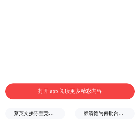
把贷款者。网贷在中国规模做得比较大，一
下子搞了大概有两千家P2P
平台，这个统计不
是很准确，没有官方的统计。而且发生额是
多少也很难统计，有人说两千亿，有人说三
千亿。但是从目前的统计上看，中国肯定是
全世界P2P
做得最大的一个国家。
但是你们一定要注意，尽管怎么大，在全社
打开 app 阅读更多精彩内容
会融资总量当中还是很小的，可能1%
都不
高。陆金所可能统计得全一点，根本就不
蔡英文接陈莹竞选总部主委？郭正亮爆玄机：她的谋划是陈其迈
赖清德为何批台中？岛内媒体人曝蔡英文让他压力大
到，只有千分之二，只不过参与人比较多。