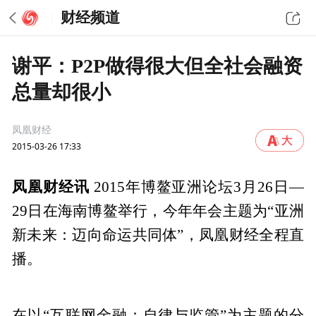
财经频道
谢平：P2P做得很大但全社会融资
总量却很小
凤凰财经
2015-03-26 17:33
凤凰财经讯
2015
年博鳌亚洲论坛3
月26
日—
29
日在海南博鳌举行，今年年会主题为“亚洲
新未来：迈向命运共同体”，凤凰财经全程直
播。
在以“互联网金融：自律与监管”为主题的分