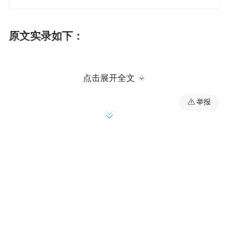
原文实录如下：
各位嘉宾，各位朋友，下午好！欢迎大家来
点击展开全文
到互联网金融分论坛。大家也知道最近互联
举报
网金融话题是比较热门的。我是这次论坛的
主持人谢平。
我把这个主题稍微说两句，因为大家知道在
会场上也发表了一个互联网金融的报告，今
年的互联网金融报告是P2P
网贷。尤其是现在
的年轻人特别喜欢网贷，有点钱都喜欢当一