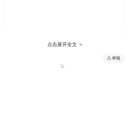
点击展开全文
以下为发言实录：
举报
计葵生：其实这是有一个很简单的回答，去
担保化，但是有一定的时间。为什么？三年
前建立我们的模型，那个时候觉得模型做得
挺好的。可是模型还没有用，还没有20万笔
的贷款，还没有三年的时间。做的模型如果
没有经过时间的验证，说什么都是自己的想