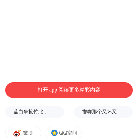
法。为什么过去三年开始做P2P就是做担保的
机制？对于规模有限制。
可是我们为什么要做到？因为要先做到20万
笔，三年的时间整个模型是可以的。前面所
讲的分散分对分的模式，今年就可以做出
来。我觉得从投资端来看有担保、没担保，
现在陆金所其实做了很多不同的商品，大概
打开 app 阅读更多精彩内容
每个月的量有1/3到一半，每个月都有不同，
其实卖的东西没有任何保险，没有任何担
保，没有任何其他机制。
蓝白争抢竹北，整合卡关！黄国昌：相信郑丽文会守诺
邯郸那个又坏又蠢的执行局长，只是积怨已久的冰山一角
其实我觉得国内玩金融的市场不是一个市