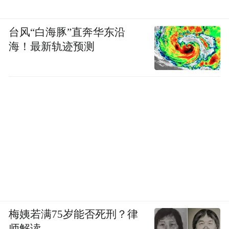
台风“白海豚”直奔华东沿
海！最新轨迹预测
梅姨若满75岁能否死刑？律
师解读