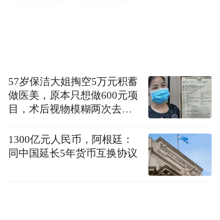
场，刚才在谈屌丝对屌丝。其实屌丝对屌丝
是一个市场，可是陆金所碰到的投资人客户
比较多，平均年龄是37岁，主要来源是一级
城市，平均投资金额是20万。而且这一些不
一定全部是有担保的，其实通过这个趋势可
57岁保洁大姐掏空5万元积蓄
做医美，原本只想做600元项
以发现，我觉得慢慢互联网都会出现评级、
目，术后视物模糊两次去医
透明等等工具，其实会变成风险匹配的平
院就诊
台。屌丝投的还是比较低风险，现在互联网
1300亿元人民币，阿根廷：
平台是把高风险卖给低承受能力的人，这是
同中国延长5年货币互换协议
不可持续的。
互联网金融慢慢发展的方向，我觉得是会有
高风险的商品、高回报，设有不同的门槛比