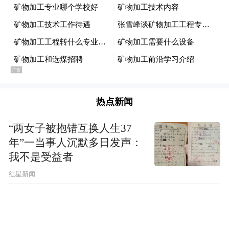
万亿的这些债务怎么处理？我们必须予以缓
冲的措施，逐步化解风险，把它们的利率要
降下来，把它们的这些债务的形式要规范。
经过国务院批准今年已经置换了1万亿的债
券，这个债券很公正的分配。按照审计署所
审计的2013年6月份那些债务，今年需要到期
热点新闻
的债务的余额的53.8%分配。你就知道今年大
“两女子被抱错互换人生37
致应该有1.8万亿多一点要到期。这也是跟全
年”一当事人沉默多日发声：
国人大进行了沟通，我们正在跟全国人大做
我不是受益者
沟通，今年适当的时候在看各地1万亿要发
红星新闻
债，发出去，看他会不会发？要看发债的情
况。我们有准备有可能再一步替换。 这样的
情况下，对老债进行分类，进行缓释进行规