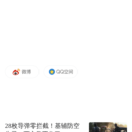
去都是审计出来然后再估算呢？就是因为过
去的制度是不完善的。也就是说未经国务院
批准地方政府不得发债，经国务院批准的地
方发债的额度只有1万多亿。但是，黄市长很
清楚城头债，各种地方融资平台的债务，使
企业债的面目出现，实际上地方政府有债务
偿还的责任，这些比较多。
我刚才说到的，地方的这些债务大致12万
亿，就是扣除1万多亿国务院批准地方发债之
后的10多万亿。可控就是要把它们第一是规
范，变成真正的债券。我们要发行两类债
券，一般是类似于美国的一般责任债叫一般
28枚导弹零拦截！基辅防空