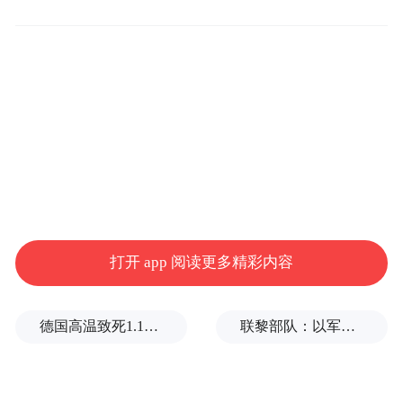
他国家是比较低的。地方债规模是比国家的
债务还要大，国债将近10万亿，地方债在审
计署2013年6月份审计的情况来看，按当时他
们估计的可能政府需要代偿的比例估算，整
个地方政府最重要偿还的债务责任是12万亿
到13万亿之间。到去年年底，又过去一年半
了，我们正在统计，统计的结果看，有一定
的增长，但是增长的速度比我们预估的要低
打开 app 阅读更多精彩内容
一些。我们正在核实这些债务。这是整个债
务规模的情况。
德国高温致死1.19万人，为2016年来最高纪录
联黎部队：以军单日向黎发射113枚炮弹
关键的问题是第二个，怎么控？为什么说过