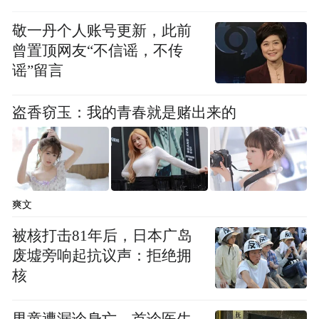
范，新债就不说了，《预算法》有新的规
定。
敬一丹个人账号更新，此前
曾置顶网友“不信谣，不传
谣”留言
盗香窃玉：我的青春就是赌出来的
爽文
被核打击81年后，日本广岛
废墟旁响起抗议声：拒绝拥
核
男童遭漏诊身亡，首诊医生