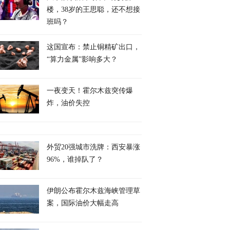
楼，38岁的王思聪，还不想接
班吗？
这国宣布：禁止铜精矿出口，
“算力金属”影响多大？
一夜变天！霍尔木兹突传爆
炸，油价失控
外贸20强城市洗牌：西安暴涨
96%，谁掉队了？
伊朗公布霍尔木兹海峡管理草
案，国际油价大幅走高