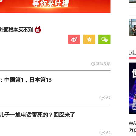
外面根本买不到
凤
算法反馈
：中国第1，日本第13
67
儿子一通电话害死的？回应来了
W
万
62