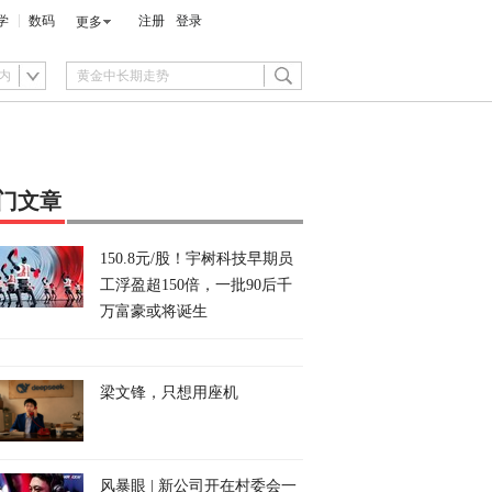
学
数码
注册
登录
更多
内
门文章
150.8元/股！宇树科技早期员
工浮盈超150倍，一批90后千
万富豪或将诞生
梁文锋，只想用座机
风暴眼 | 新公司开在村委会一