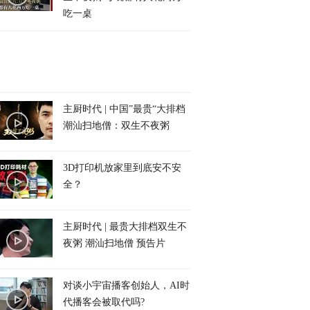
吃一桌
主厨时代 | 中国”最贵“大排档
潮汕扫地僧：双生不夜粥
3D打印机放家里到底安不安
全？
主厨时代 | 最贵大排档双生不
夜粥 潮汕扫地僧 预告片
对谈小宇宙播客创始人，AI时
代播客会被取代吗?