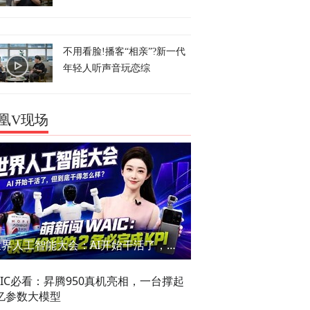
不用看脸!播客“相亲”?新一代
年轻人听声音玩恋综
凰V现场
世界人工智能大会：AI开始干活了，但到底干的怎么样？萌新闯WAIC
AIC必看：昇腾950真机亮相，一台撑起
亿参数大模型