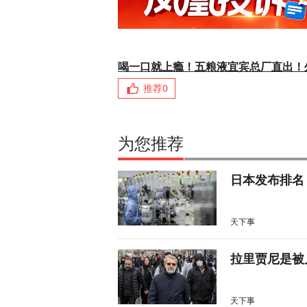
喝一口就上瘾！五粮液宜宾总厂直出！
推荐
0
为您推荐
日本发布排名
天下事
拉里贾尼是被
天下事