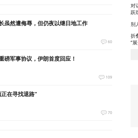
对
跃
长虽然遭侮辱，但仍夜以继日地工作
别
折
60
“
重磅军事协议，伊朗首度回应！
109
领正在寻找退路”
70