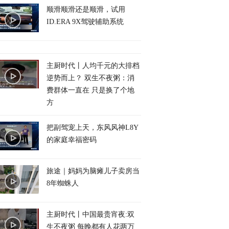
顺滑顺滑还是顺滑，试用
ID.ERA 9X驾驶辅助系统
主厨时代丨人均千元的大排档
逆势而上？ 双生不夜粥：消
费群体一直在 只是换了个地
方
把副驾宠上天，东风风神L8Y
的家庭幸福密码
旅途｜妈妈为脑瘫儿子卖房当
8年蜘蛛人
主厨时代丨中国最贵宵夜:双
生不夜粥 每晚都有人花两万