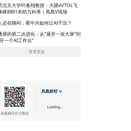
话北京大学叶春翔教授：大疆eVTOL飞
珠峰8861米助力科考｜凤凰V现场
人还在聊AI，看中兴如何让AI干活？
叠屏的第二次进化：从“展开一块大屏”到
展开一个AI工作台”
查看更多
凤凰财经
Loading...
凤凰财经官方微信