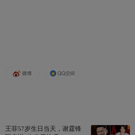
那天停电没事干，我们想组织员工把草地整
理整理，他当时没有提任何意见，第二天工
会找你了，你侵权了，我不是做草坪的，你
让我去做那个。所以你遇到很多你没办法去
了解的或者你没办法接受的东西。所以我们
就在想企业走出去，首先你要把走出去的企
业，让当地人接受你文化，我觉得这个很重
要。
第二，我还是坚持，我们走出去仅仅靠劳动
力的问题，成本转移或者是我们为了一个数
量的转移，我觉得一点价值都没有。我们格
王菲57岁生日当天，谢霆锋
力无论到哪里去一定带来生活质量的改变，