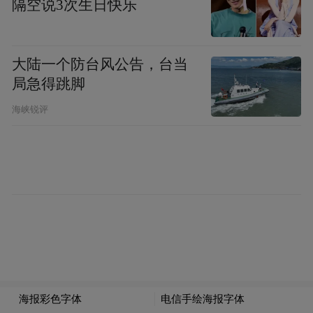
隔空说3次生日快乐
第二紧紧围绕环保，像我们产品出口到欧
洲，欧洲很多企业过来找我们，我们技术合
作，当然根据各个国家需要，应该用什么样
大陆一个防台风公告，台当
局急得跳脚
输出去的方法，没有绝对一种标准。
海峡锐评
总之一句话，走出去是给对方经济发展带来
贡献。我觉得未来中国最成功，中国企业走
出去，真正了解中国，这是我们企业家走出
去真正意义，而不是仅仅赚点钱我出口，国
内没钱赚，哪里都有市场，如果你的产品技
术落后于外国企业，外国企业在中国市场它
的份额比你高得多。现在没有国内国外，我
搞经济是国际一体化，你把它作为一个平线