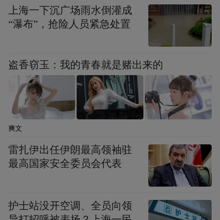
上海一下沉广场雨水倒灌成
的。
“瀑布”，抢险人员紧急处置
盗香窃玉：我的青春就是赌出来的
爽文
雷扎伊出任伊朗最高领袖驻
最高国家安全委员会代表
护士站没开空调、全员向领
导打招呼被表扬？上海一民