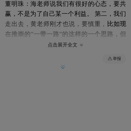
董明珠：海老师说我们有很好的心态，要共
赢，不是为了自己某一个利益。 第二，我们
比如现
走出去，黄老师刚才也说，要慎重，
在推崇的“一带一路”的这样的一个思路，但
是走不要盲目，我们过去走出去，人也没
点击展开全文
了，钱也没了，这个现象是很严重的，不是
举报
一点点的。
我们早在2000年的时候我们就到
巴西建厂，建了这么多年在那里，就讲到一
个政治问题。其实我们在巴西我们遇到的阻
力，企业自身很难以去承担，如果没有一个
国家做你的后台的话，你很难去，你做得很
规范，但它不规范。你要跟它一样不规范，
你这边也要出问题，内外交困，外面有压