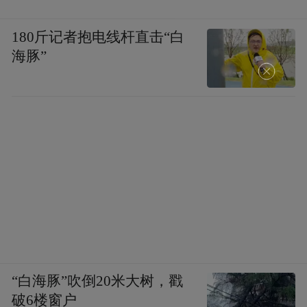
180斤记者抱电线杆直击“白
海豚”
“白海豚”吹倒20米大树，戳
破6楼窗户