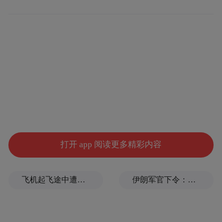
力，内部也有问题，因为外部不公平或者外
部环境不好，导致了你派去的人，外部的环
境改变我内部问题，内部问题也会暴露出
来。
所以我在03年的时候，那时候都准备撤了，
不想在那做，算了。为什么要坚持下去？巴
西格力品牌在那里是第二个最大的品牌。而
打开 app 阅读更多精彩内容
且当时我们品牌定位非常好，奢侈品之类，
有钱人用的，所以品牌地位很好，市场也
有，唯一的是你在那怎么能活下去，那个国
飞机起飞途中遭雷击！航班滞留3小时临时换机
伊朗军官下令：如果美军踏上我国领土，就砍掉他们脚！
家法律法规、人文文化、习惯等等太多，我
们在巴西曾经有一件事，员工在线上工作，