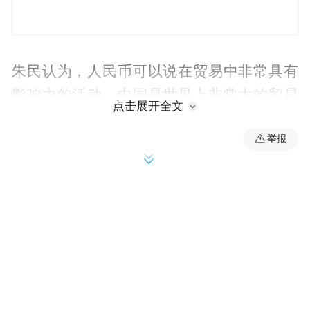
朱民认为，人民币可以说在贸易中非常具有
影响力的活动，中国是世界上非常大的贸易
点击展开全文
大国。
举报
朱民透露，中国当局竭尽全力使人民币成为
世界货币，IMF正在重新审视这样的工作。
所以还需要等一等，要了解一些基本的情
况。
以下是提问及回答实录：