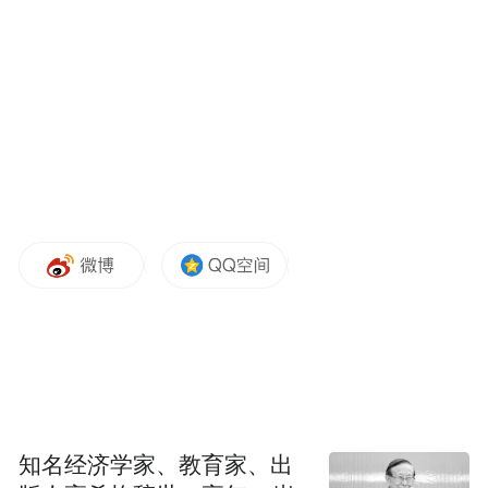
货币的问题。我们作为一个机构关键的，也
就是必须反映全球经济的格局。因为中国已
经成为世界上第二大经济体，中国的货币可
以说在贸易活动中，还有在资本市场资本流
动中的地位在不断上升。所以来重新审视人
民币的情况，而且来探讨比如说对特别提款
权进行重新审视的话，必须要考虑到人民币
这种新的情况和地位。 显而易见的是，人民
币可以说在贸易中非常具有影响力的活动，
中国是世界上非常大的贸易大国。在自由使
用方面，在金融部门人民币相当程度上是广
泛使用，但是还有很大的限制，我们知道这
一点。 几周以前，中国高层发展论坛上周小
知名经济学家、教育家、出
川行业一直讲到中国加大资本项目改革，这