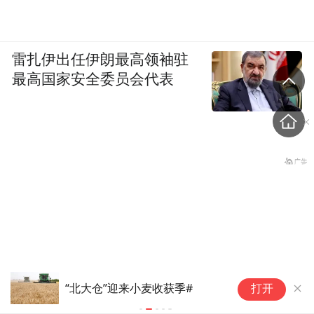
雷扎伊出任伊朗最高领袖驻
最高国家安全委员会代表
送
“北大仓”迎来小麦收获季#
打开
光
收到紧急命令，加拿大2万人