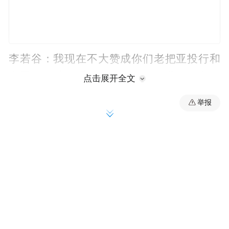
李若谷：我现在不大赞成你们老把亚投行和
布雷顿森林体系放在一起比较，我觉得它们
点击展开全文
的功能是不一样的。亚投行还有几天就结束
举报
了创始成员国的报名，我希望尽快结束，尽
亚投
快把章程制定出来，尽快地发挥作用。
行现在的资金规模还不是很大的，第一期就
有一百亿美元，都做是五百亿美元，根据亚
行的估计，亚洲地区基础设施每年需要七八
千亿，因此它只能发挥一个补充的作用，不
像有人说的，包括很多人谈论说中国想怎么