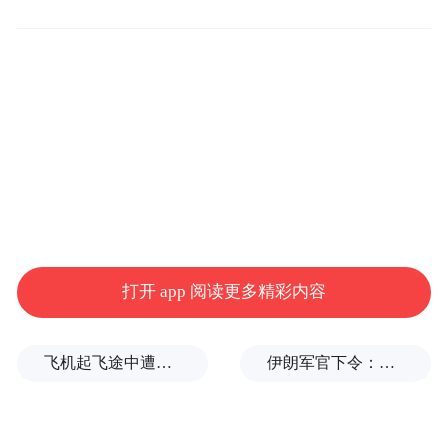
怎么样，这个有点不着边际
，我们只是希望
亚洲的基础设施互联互通，能够做得更好一
点，能够把这个蛋糕做大。
特别是在全球化的今天，没有一个国家可以
独立地发展，必须和它的周边有联系的国家
一块，大家互利共盈，才能发展。我想这就
是亚投行一个非常重要的宗旨。
打开 app 阅读更多精彩内容
另外，亚投行应该加快进入这个项目，刚开
飞机起飞途中遭雷击！航班滞留3小时临时换机
伊朗军官下令：如果美军踏上我国领土，就砍掉他们脚！
始应该很好地和进出口银行，和中国的国开
行和其他商业银行合作，包括和国外的一些
银行合作，赶快把这些项目做起来，尽快地