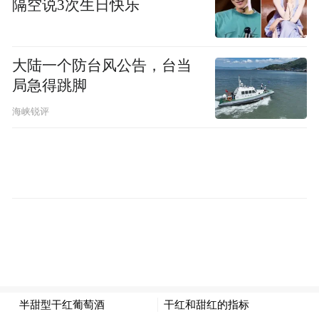
隔空说3次生日快乐
大陆一个防台风公告，台当
局急得跳脚
海峡锐评