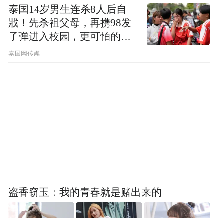
泰国14岁男生连杀8人后自
戕！先杀祖父母，再携98发
子弹进入校园，更可怕的细
节公布了
泰国网传媒
盗香窃玉：我的青春就是赌出来的