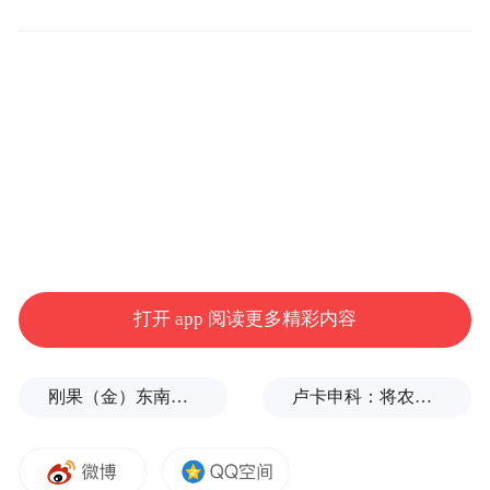
个政客，但是在政客方面我也有一些经验。
我觉得这样做政治上是不可能的。但是借这
个机会来回答第一个跟这个问题有关的问
题，我觉得20国峰会是很好的结构。因为有
两个重要的国家，他们在引领20国，也就是
土耳其和中国担任轮值主席。我觉得他们可
以提出重要的话题，所以我对此是充满了希
望。
打开 app 阅读更多精彩内容
刚果（金）东南部中资企业钴产品铀含量超标？官方回应
卢卡申科：将农忙季节不好好干活的人都发配边疆充军！