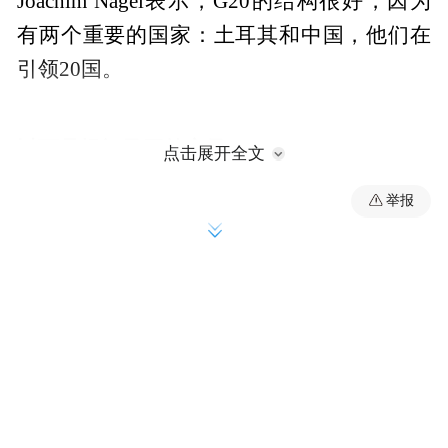
Joachim Nagel表示，G20的结构很好，因为
有两个重要的国家：土耳其和中国，他们在
引领20国。
以下是提问及回答实录：
点击展开全文
举报
问：新兴市场在G7没有得到很好的代表，有
这样的说法。现在20国峰会可以达成WTO一
致，大家觉得欧盟作为一个实体，作为一个
单位来参加。让中国或其他发展中国家发出
声音，这样的想法是否可行？
Joachim Nagel：我是一个银行官员，不是一