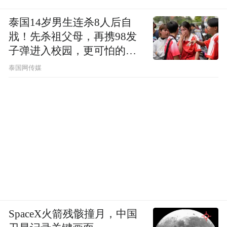
泰国14岁男生连杀8人后自
戕！先杀祖父母，再携98发
子弹进入校园，更可怕的细
节公布了
泰国网传媒
SpaceX火箭残骸撞月，中国