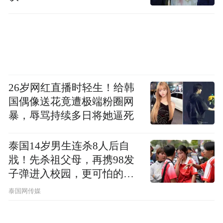
26岁网红直播时轻生！给韩
国偶像送花竟遭极端粉圈网
暴，辱骂持续多日将她逼死
泰国14岁男生连杀8人后自
戕！先杀祖父母，再携98发
子弹进入校园，更可怕的细
节公布了
泰国网传媒