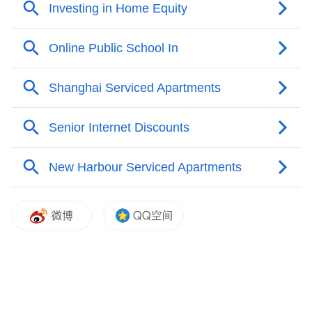
首先请李若谷先生。
李若谷：谢谢主持人，我现在不大赞成你们
老把亚投行和布雷顿森林体系放在一起比
较，我觉得它们的功能是不一样的。亚投行
还有几天就结束了创始成员国的报名，我希
望尽快结束，尽快把章程制定出来，尽快地
发挥作用。亚投行现在的资金规模还不是很
大的，第一期就有一百亿美元，都做是五百
亿美元，根据亚行的估计，亚洲地区基础设
施每年需要七八千亿，因此它只能发挥一个
补充的作用，不像有人说的，包括很多人谈
论说中国想怎么怎么样，这个有点不着边