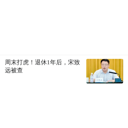
的时候，我在美国政府工作，以前根本没有
想到“双赢”这样一个概念，就是怎么样进行
合作。如果中国提供了很多的钱，让世界各
国来加入，一起制定规则，一起来努力，一
起来决定这个项目，我觉得这就是当时我们
宣传的原则。所以11月份我写了个专栏，敦
促美国一定和中国合作，加入中国，帮助中
周末打虎！退休1年后，宋致
国把这个事情做好。我非常高兴地看到这方
远被查
面有了很好的发展。这是个很好的事情。 过
去几年中，中国的立场有了很大的变化，中
国衷心地希望让大家非常放心我们一起来合
作，中国的政治使大家放心。