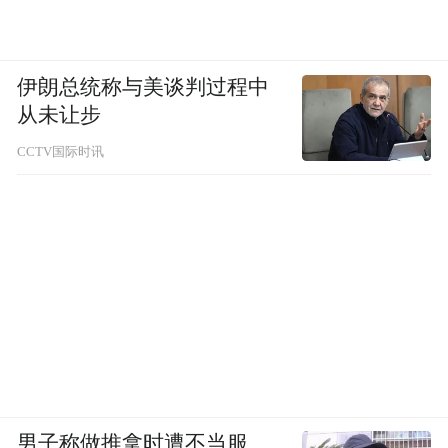
主持人Steve Howard：谢谢。
伊朗总统称与美谈判过程中
从未让步
我们让巴基斯坦的代表来介绍一下有关亚投
CCTV国际时讯
行的想法。
Shaukat AZIZ：非常感谢！首先我觉得对于
基础设施方面的融资是非常大的，没有任何
一个机构完全靠它自己的力量来满足这种需
求。现在有两个发展银行，还包括相应的商
业银行和其他机构，也有一些贷款的项目，
还包括资本市场，比如可以发一些债券或者
男子称做推拿时遭不当服