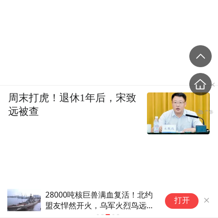
的选择，既要符合这个国家或者是地区的发
展目标，也包括承担一些社会责任，同时还
要遵循商业化的运作，坚持保本微利的原
则，不然开发性金融机构就不可以持续。 刚
才各位从公司治理和亚投行的建设方面提出
了很多好的建议，根据国家开发银行的经
周末打虎！退休1年后，宋致
远被查
验，我也有几点想法： 一个是规划先行，现
在一路一带有一个行动规划，亚洲基础设施
互联互通也有规划，我们应该在这个规划
下，来选择一些项目。 第二个是要加强与政
府的合作，既然是政府间的多边国际金融机
28000吨核巨兽满血复活！北约
正值上班时
构，肯定要在政府架构下来进行投资，这样
打开
盟友悍然开火，乌军火烈鸟远程
高的收费窗
既能符合政府的目标，同时又能够对银行的
轰炸