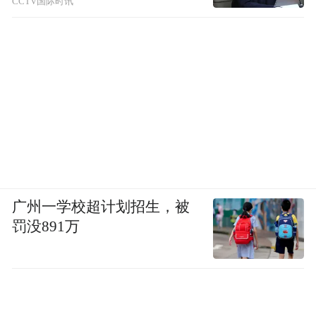
CCTV国际时讯
期待，那就不现实，但是，这是我们现在要
做的，所以我们应该建立亚投行。
主持人Steve Howard：胡先生，您有别的想
法吗？有关经济回报方面的，比如亚投行的
经济回报？
胡怀邦：首先，亚投行也好，金砖开发银行
广州一学校超计划招生，被
也好，我认为都是开发性金融机构，作为开
罚没891万
发性金融机构，它是以商业化的方式来实现
国家和地区的发展目标的，当然了，要实现
机构的可持续性，就需要有财务的可平衡
性，所以对于开发银行来讲，我们一些项目