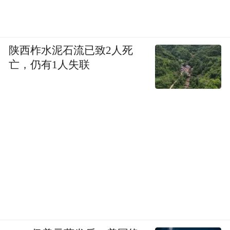
实对基础设施有很大的需求，而且我们希望
参与到规则制定的过程中。现在是把焦点放
在怎么样让它更好上。在年底我们会制定一
陕西柞水泥石流已致2人死
亡，仍有1人失联
些标准和细则，比如怎么样筹资，怎么样放
贷。这些应该是关注的焦点，我完全同意我
的同事的意见，我们要面向未来，不要过渡
地关注过去的事情，因为现在的需求是很强
劲的，而且这样大的需求需要多个银行来满
足。在设计规则的时候，比如治理结构或者
是机制安排方面，怎么样进行贷款，其他机
构他们也在从事同样的放款业务，给我们带
来信心，帮助我们一起来提高工作效率。