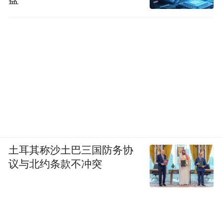
常感谢大家。
主持人Steve Howard：Stevie，你觉得从一个
私营公司的角度来看，亚投行应该产生什么
作用？
Steve Almond：谢谢，我觉得私营部门，包
括所有的参与方的确是在基础设施的需求方
土耳其称沙土巴三国防务协
面和供应方面有很大的差别的，就像刚才说
议与北约条款不冲突
过的8万亿的需求，包括中国国家开发银行
的，我们其中有2300万是需要在区域或者是
次区域的项目中，包括区域的互联互通，这
不仅仅包括铁路、公路，还包括移动方面的