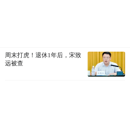
有更加创新的方法来做这个事情，比如更好
的管理层、更好的透明度，还包括所有企业
治理方面的规章制度。
我们知道现在很多机构是做得很好的，但是
周末打虎！退休1年后，宋致
没有问责是不行的。所以这是我的想法。
远被查
主持人Steve Howard：谢谢，下面请新西兰
前总理Jenny Shipley。
Jenny Shipley：从新西兰的角度来说，我们
是第一家提供支持的发达国家，我们发现确