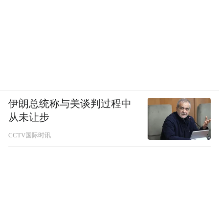
设备和便利性，如果看一下跨国的区域和次
区域的项目，尤其对是经济发展是有很重要
的影响的，而不是说一个国家自己来开发基
础设施，跨国的这种有很大的影响力，但是
管理和协作是很难做的，所以希望有私营部
门的投资进来。我们知道如果有亚投行的参
伊朗总统称与美谈判过程中
与，这个需求也不能完全满足。所以我们需
从未让步
要一个能够给我们带来信息的架构。尤其是
CCTV国际时讯
能够让私营部门，包括他们能够更好地把资
源投入进来。
我们知道对于透明度和治理方面，对亚投行
方面，大家已经有一些探讨了，尽管还没有