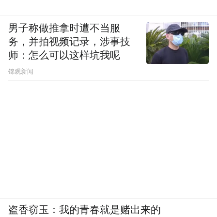
在亚洲和非洲投了这么多钱，不过最近几年
我们跟很多全球的发展银行，包括亚洲开发
男子称做推拿时遭不当服
银行、非洲开发银行和伊斯兰发展银行和世
务，并拍视频记录，涉事技
界银行进行了合作，我们非常注重结果，尤
师：怎么可以这样坑我呢
其是造福非洲和亚洲的穷人，这是我们关注
锦观新闻
的一个结果。我们对融资的需求一直是有
的。从这个角度来说，我们非常欢迎建立这
个机构，尤其是亚投行的成立，因为我觉得
需求是很强劲的，我们也特别希望刚才Jenny
Shipley总理讲的，我们希望能够成为一个向
前看的、创新的、高效的机构，能够推动现
在发展银行改革的过程，所以我们非常愿意
和他们合作，尤其是在卫生和农业方面分享
盗香窃玉：我的青春就是赌出来的