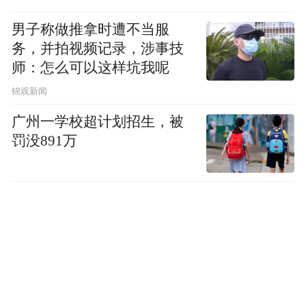
我这里也向各位报告一下，中国政府目前已
男子称做推拿时遭不当服
经通过了中国国家开发银行深化改革的方
务，并拍视频记录，涉事技
案，明确了国家开发银行开发性金融机构的
师：怎么可以这样坑我呢
定位，并且做出了一系列的政策安排和制度
锦观新闻
安排。这对于开发银行在区域经济中发挥更
广州一学校超计划招生，被
大的作用无疑是一个巨大的支持。
罚没891万
国家开发银行高度重视多边金融合作，我们
现在参与了中法、中国阿联酋、中国墨西哥
以及新设立的丝路基金的工作，下一步我们
要抓住一路一带的战略机遇，和世界其他多
边国际金融机构共同为区域经济的发展和世
界经济的发展做出更大的贡献。谢谢。