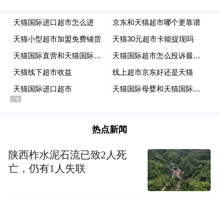
银行合作，赶快把这些项目做起来，尽快地
发挥作用，特别是在基础设施互联互通方
面，包括电信的项目一样，不光是道路、铁
路、港口，还有其他一些互联互通的关系，
我想它的作用就在这儿。谢谢。
主持人Steve Howard：非常感谢中国进出口
银行的前董事长李若谷先生，你们在资本融
热点新闻
资方面扮演了很重要的角色，下面是国家开
陕西柞水泥石流已致2人死
发银行的董事长胡怀邦，国家开发银行和亚
亡，仍有1人失联
投行的关系是什么样的？和金砖国家开发银
行的关系是什么样的？