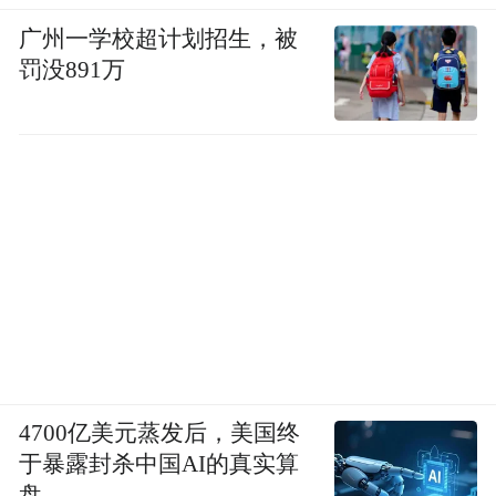
的小兄弟，怎么回事啊，我的国家怎么了？
广州一学校超计划招生，被
这确实反映了一个深刻的变化。我们看到中
罚没891万
国的崛起，尤其是在这样一个多边主义的环
境下中国的崛起。他们会使英国发生不同的
情况，包括欧洲也可能发生不同的情况。现
在不仅仅变成了亚洲的银行，已经变成了全
球性的银行了。这是有关全球金融体系的变
化。不仅仅是关于亚投行的，也是关于布雷
顿森林体系，也是关于全球的一个变化。我
就说到这儿。我觉得今后可能格局会发生变
化。包括它的交易方式等等的仍然是一样
的，不可能了。包括在亚太地区，尤其是对
4700亿美元蒸发后，美国终
于暴露封杀中国AI的真实算
于RCEP、TPP等等，这些都会发生变化。非
盘