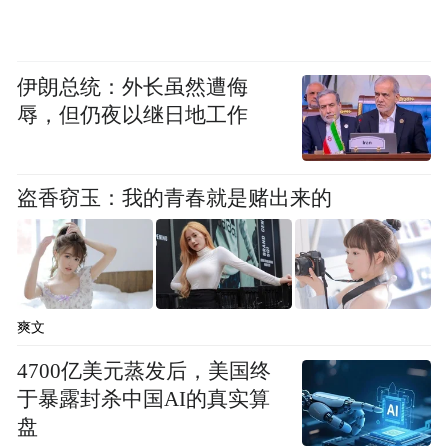
胡怀邦：这个问题提得非常好。实际上金砖
银行和亚投行成立之后，与其他金融机构的
伊朗总统：外长虽然遭侮
关系问题，我们今天这个论坛的主题已经给
辱，但仍夜以继日地工作
予了很好的回答，就是多边金融格局中的新
力量。去年金砖银行成立。今年亚投行已经
接近40个国家响应，这说明了几个问题，第
盗香窃玉：我的青春就是赌出来的
一个是世界经济格局在发生新的变化，这个
变化最突出的一个是亚洲在世界经济增长的
贡献率超过50%，第二个发展中国家和新兴
市场国家占全球经济总量的比例也超过了
爽文
50%。新兴市场国家经济的发展需要新的多
4700亿美元蒸发后，美国终
边的金融机构。
于暴露封杀中国AI的真实算
盘