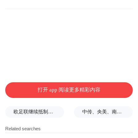
我是全球基金会的秘书长，有关亚太的合
作，全球治理方面，包括G20的国家里面，
中国相应的角色方面，我们是处理这方面的
事务的。在巴黎，在印度APEC的会议中，习
近平主席讲的话使很多人感到吃惊，他说将
会支持AIIB的成立，主要有三个投资银行去
年进行了讨论，而且在博鳌论坛里面，有一
个讨论，李主席和楼继伟一起参加的，包括
后来在北京有一个讨论，和我们的基金会一
打开 app 阅读更多精彩内容
起探讨，还有11月份在迪拜的讨论，今天的
讨论也是非常重要的，尤其是亚洲基础设施
欧足联继续抵制世界杯，因凡蒂诺能熬到“点球大战”吗？
中传、央美、南艺等多所高校部分专业取消艺考
投资银行这个讨论。