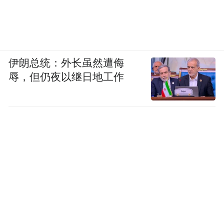
artin Jacques：发展中国家已经占到了全球
GDP的60%，尤其是在70年代，那时候占到
三分之一，也就是说发展中国家的人口占到
了世界人口的85%，也就是说世界上大部分
伊朗总统：外长虽然遭侮
的人口是在亚洲。中国受到很大的压力，要
辱，但仍夜以继日地工作
采取多边的做法，而不是双边的做法，而且
确实做了这样一个多边主义的倡议，而且结
果非常好。
二战以后，布雷顿森林体系从那时候开始被
看作是美国的走狗，而且是小兄弟，我觉得
新西兰也是差不多被人看作是这样的东西，
现在既然说英国也要加入亚投行了，说美国