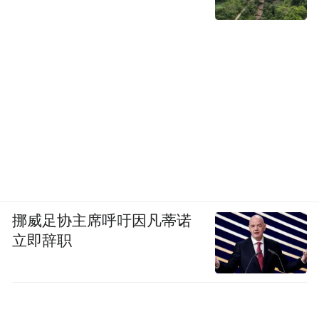
个多边的做这个工作的机构。70年前我们首
次尝试基金会或者是亚洲发展银行，
可以说带来了一个新的势气，当然也出现了
很多的问题，但是取得了长足的进步，所以
我觉得这是我们需要记住的一个历史，也就
是说布雷顿森林体系的建立，不是很完善，
在亚洲基础设施方面还有很多的问题，因为
挪威足协主席呼吁因凡蒂诺
很多金融机构的资金不足。比如说亚洲开发
立即辞职
银行，它只是为了满足亚洲基础设施的，只
满足了1.5%。随着中国和印度的崛起，我们
先讲中国，2000年的时候，在中国加入WTO