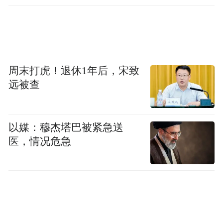
常重要的作用。但是，不论对融资规模的需
求，还是在融资方式方面，都不能满足需
要，所以需要新的开发性金融机构。
周末打虎！退休1年后，宋致
远被查
所以我觉得金砖开发银行和亚投行成立就顺
应了这个发展的变化。中国国家开发银行应
该讲是中国最大的对外投融资银行，也可以
以媒：穆杰塔巴被紧急送
说是世界上规模最大的开发性金融机构，我
医，情况危急
们的总资产已经超过了1.6万亿美元，在国外
的外汇贷款去年底达到了3200亿美元，业务
覆盖了一百多个过程和地区。