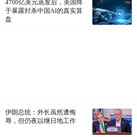
4700亿美元蒸发后，美国终
同时，我们要确定一下基础设施的定义是什
于暴露封杀中国AI的真实算
盘
么？互联互通的道路非常重要。我说一下我
个人的意见，我觉得能源部门和移动通信领
域都是非常重要的，因为未来要想发展经济
互联互通是基本的要求，这方面的发展空间
很大，人与经济互联互通，让他们积极参与
业务。新西兰希望大家内容基于这个原则来
管理我们的机构。
我在中国建行担任6年独董，在董事会担任过
伊朗总统：外长虽然遭侮
职务，确实，我觉得不一定这个董事会的成
辱，但仍夜以继日地工作
员要住在本地，只要它对于银行有很好的了