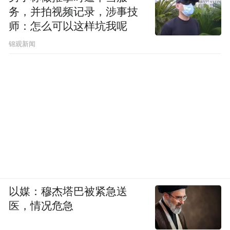
是相应的票据，也可以进行融资，如果考虑
务，并拍视频记录，涉事技
师：怎么可以这样坑我呢
到这个情况，首先我先说说亚投行，今天我
们有世界银行，还包括布雷顿森林体系，还
锦观新闻
包括IMF世界银行，现在世界已经发生了很
大的变化，我们需要什么新的机构，我们需
要更加创新性地思考一下，不是说把某个机
构当做一个榜样、模范，我们从历史上要学
一些东西，有一些东西可能是有挑战的，但
是我们要改变一下行动方式。
第二点，这些银行的管理层可能有些人是来
以媒：穆杰塔巴被紧急送
医，情况危急
自这个部分的，其他人来自另外一部分，所
以一定要有透明度，真正有最好的人才，这