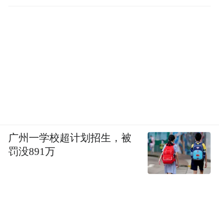
样能够带来很好的结果。
第三点，对于这些机构，比如亚投行的资本
融资方面会获得很多的支持，包括前几天有
很多的探讨，有越来越多的国家愿意参与，
而且我们一定有一个现代化的世界级别的银
行，而不是一定要有最好的结构，最好的组
织架构和组最好的成立的方式，另外一点，
广州一学校超计划招生，被
对于结构来讲，董事会和管理层要有紧密的
罚没891万
合作。我是来自私营部门的，我们的董事会
和管理层有非常紧密的联系的，他们坐在同
一层，董事会有很好的决策，但是不能7×24
不停地盯着，那也是不行的。我们现在应该