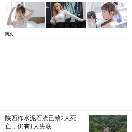
我们的专业知识，因为这个一直是我们的重
点。
我觉得基础设施非常重要，没有道路、港口
爽文
是不可能发展农业或者是其他非常重要的部
门的发展的。没有这样的发展，不可能解决
世界的贫困问题。所以对此我非常乐观。
主持人Steve Howard：谢谢。亚洲协会，你
们是怎么看的？
陕西柞水泥石流已致2人死
Josette Sheeran：如果回顾一下历史，比如70
亡，仍有1人失联
年前布雷顿森林体系建立，我觉得必须有一