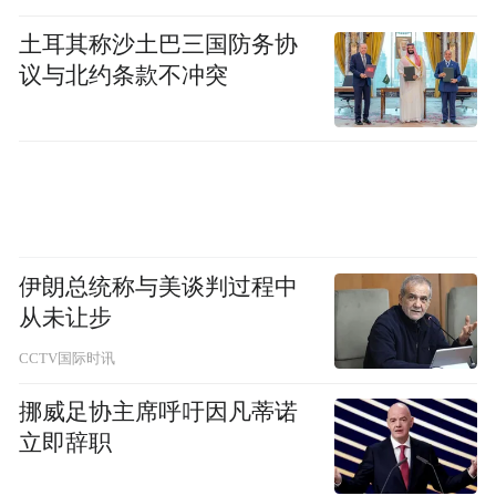
第二个变化就是亚洲以及发展中国家对基础
土耳其称沙土巴三国防务协
设施建设融资的需求在不断增长。有的在预
议与北约条款不冲突
测亚洲各国基础设施要达到世界水平需要有8
万多亿美元的投资。现在不仅发展中国家，
包括发达国家，基础设施的建设也成为经济
增长的一个引擎之一。
伊朗总统称与美谈判过程中
第三个方面，需要新的多边国际金融机构，
从未让步
因为现在世界银行和亚洲开发银行都发挥了
CCTV国际时讯
非常重要的作用。世界银行在实现千年目
挪威足协主席呼吁因凡蒂诺
标，促进各国平等增长中的作用很大。亚洲
立即辞职
开发银行对亚洲各国在基础设施、环境保
护、能源开发以及教育卫生方面都发挥了非