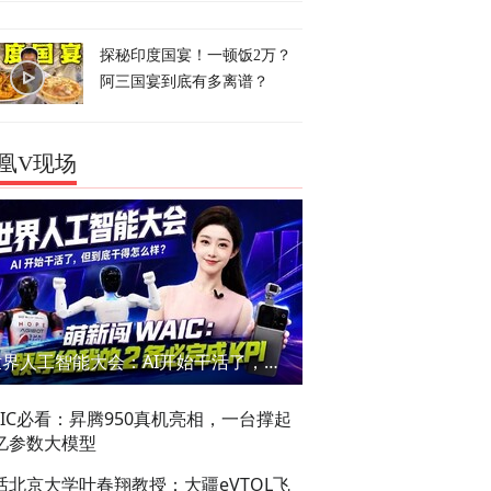
探秘印度国宴！一顿饭2万？
阿三国宴到底有多离谱？
凰V现场
世界人工智能大会：AI开始干活了，但到底干的怎么样？萌新闯WAIC
AIC必看：昇腾950真机亮相，一台撑起
亿参数大模型
话北京大学叶春翔教授：大疆eVTOL飞