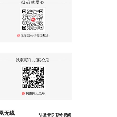
凰无线
讲堂
音乐
彩铃
视频