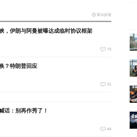
算法反馈
峡，伊朗与阿曼被曝达成临时协议框架
10
换？特朗普回应
55
喊话：别再作秀了！
44