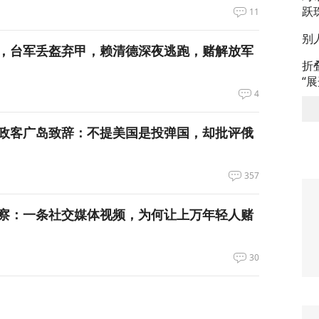
跃
11
别
，台军丢盔弃甲，赖清德深夜逃跑，赌解放军
折
“
4
政客广岛致辞：不提美国是投弹国，却批评俄
357
察：一条社交媒体视频，为何让上万年轻人赌
30