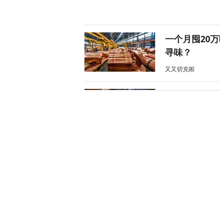
一个月囤20
寻味？
又又切克闹
美媒爆料：特
天下事
“他背叛了我
战2028大选
天下事
风声丨“冯院