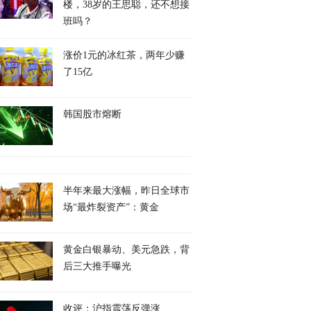
楼，38岁的王思聪，还不想接
班吗？
涨价1元的冰红茶，两年少赚
了15亿
韩国股市熔断
半年来最大涨幅，昨日全球市
场“最炸裂资产”：黄金
黄金白银暴动、美元急跌，背
后三大推手曝光
收评：沪指震荡反弹涨