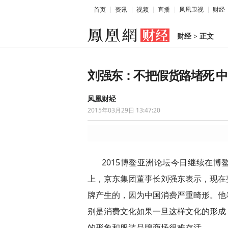
首页
资讯
视频
直播
凤凰卫视
财经
财经
>
正文
刘强东：不把假货路堵死 
凤凰财经
2015年03月29日 13:47:20
2015博鳌亚洲论坛今日继续在博
上，京东集团董事长刘强东表示，现在
牌产生的，因为中国消费严重畸形。他
别是消费文化如果一旦这样文化的形成
的形象和服装品牌商场很难存活。