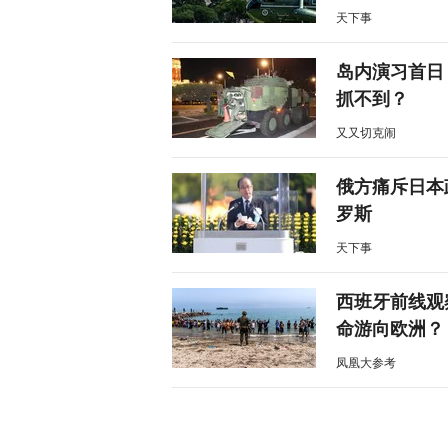
天下事
岛内演习首日
抓不到？
又又切克闹
俄方痛斥日本
罗斯
天下事
西班牙前线观
命游向欧洲？
凤凰大参考