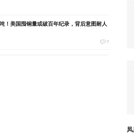
万吨！美国囤铜量或破百年纪录，背后意图耐人
7
朗普与美防长爆发激烈争执
119
们所有人！”反特朗普右翼密会，拟推卡尔森备
36
长看上你了”，背后有大问题
凤