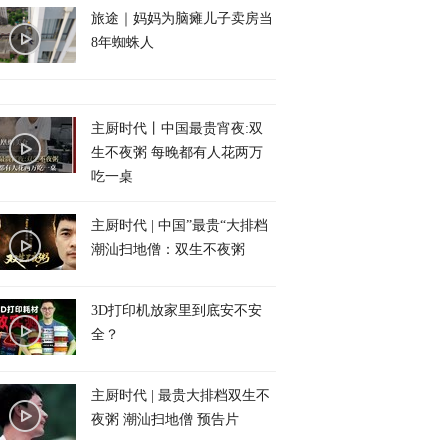
旅途｜妈妈为脑瘫儿子卖房当
8年蜘蛛人
主厨时代丨中国最贵宵夜:双
生不夜粥 每晚都有人花两万
吃一桌
主厨时代 | 中国”最贵“大排档
潮汕扫地僧：双生不夜粥
3D打印机放家里到底安不安
全？
主厨时代 | 最贵大排档双生不
夜粥 潮汕扫地僧 预告片