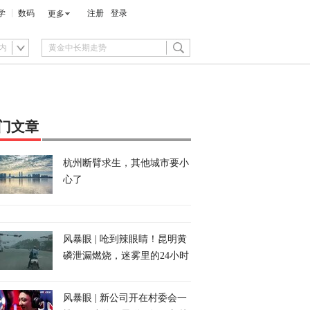
学
数码
注册
登录
更多
内
门文章
杭州断臂求生，其他城市要小
心了
风暴眼 | 呛到辣眼睛！昆明黄
磷泄漏燃烧，迷雾里的24小时
风暴眼 | 新公司开在村委会一