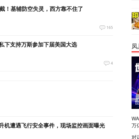
拦截！基辅防空失灵，西方靠不住了
165
私下支持万斯参加下届美国大选
凤
4
W
升机遭遇飞行安全事件，现场监控画面曝光
万
对