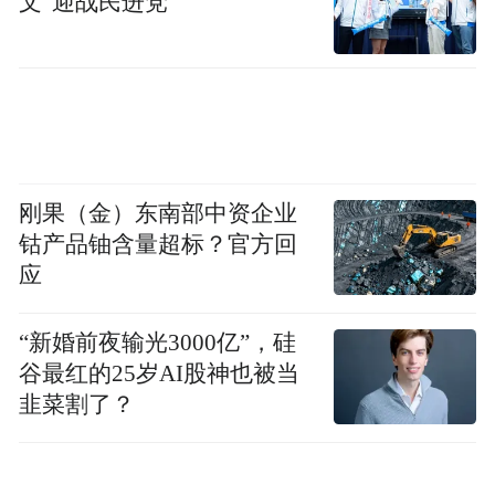
文”迎战民进党
部这一计划是在延缓债务风险的爆发, 是不是
有强化刚性兑付之嫌？
哈继铭：刚性兑付一般来说是对于商业性
的、非政府的这种贷款。我觉得我们的确不
刚果（金）东南部中资企业
应该像过去那样做刚性兑付，但是政府欠的
钴产品铀含量超标？官方回
钱，可能是有一点区别的，因为这1.86万亿
应
是政府欠的钱，所以我们现在需要明确哪些
是真正政府欠的钱，哪些是政府具有偿还义
“新婚前夜输光3000亿”，硅
务的。
谷最红的25岁AI股神也被当
韭菜割了？
凤凰财经：为什么一定要用置换的方式来防
止违约，而不是允许部分违约的发生？