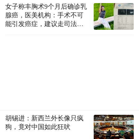
女子称丰胸术9个月后确诊乳
哈继铭：我觉得只有到了迫不得已的时候可
腺癌，医美机构：手术不可
能引发癌症，建议走司法途
能会这么做，到了别的招都没有了，也只有
径
这一招，但是眼前看它是展期了，期限可以
往后推三年、五年甚至七年，这样的话就是
一定程度上缓解了它的短期还债的压力。
至于将来地方政府手中的企业是不是应该出
售，我觉得有些企业是可以出售的，尤其是
一些行业本来可能也没有必要全让国企来经
营的，即使不是因为要还债的压力，即使从
胡锡进：新西兰外长像只疯
国企改革的角度，提高企业经营效率这个角
狗，竟对中国如此狂吠
度考虑，也应该推出这样私有化的方案。