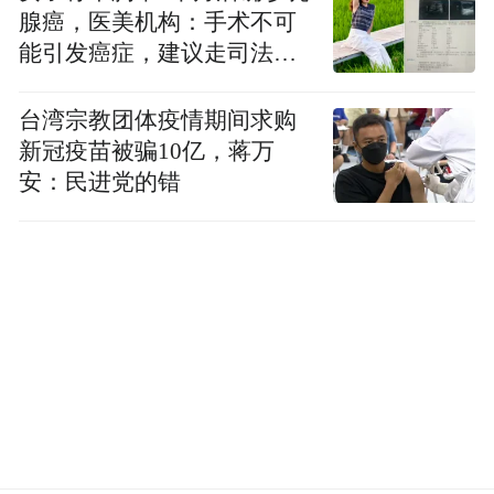
腺癌，医美机构：手术不可
待。将来通过正规渠道，有评级，有市场，
能引发癌症，建议走司法途
来进行发债的，这个时候举债的时候提供的
径
信息是比较全面、透明的，这时候投资者就
台湾宗教团体疫情期间求购
要按照自己的风险偏好，以及对未来回报的
新冠疫苗被骗10亿，蒋万
预期做出投资的决策。一旦这样的决策做
安：民进党的错
出，购买了这样的债券，将来如果出现问题
的话，应该按照商业原则来进行。但是过去
的一些事情可能还是要区别对待。
凤凰财经：楼部长提到我们有大量的资产可
以处置，允许地方政府售卖资产。那地方政
府真的会这么做吗？