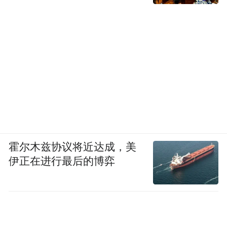
凤凰财经：现在我有一个疑问，今年我们到
期的将近两万亿，现在有了一万亿的置换额
度，接下来可能会考虑第二波置换，再进行
一万亿，今年的问题可以解决了。那么问题
来了，明年后年呢？每年都有到期的。
哈继铭：对，这问题问得很好，其实按理来
霍尔木兹协议将近达成，美
说，现在已经甄别了有18万亿的总量，其中
伊正在进行最后的博弈
地方政府有义务偿还的是12万亿，为什么不
一下子把这些债务给重组了呢？为什么只做
其中一部分马上要到期的呢？我觉得主要还