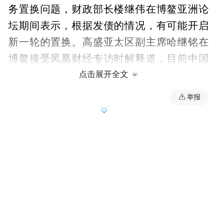
务置换问题，财政部长楼继伟在博鳌亚洲论
坛期间表示，根据发债的情况，有可能开启
新一轮的置换。高盛亚太区副主席哈继铭在
博鳌接受凤凰财经专访时解释道，目前中国
地方政府的债务总量太大，无法一下子处
点击展开全文
置，“我觉得中国可能是分步在走，这种置换
举报
”
在未来的几年当中可能每年都会有。
根据审计结果，到2015年底即将到期的债务
总量大约1.8万亿，而目前已经被批复置换的
额度为一万亿。按照楼继伟的说法，考虑进
行下一轮的置换。如此一来，再进行一轮类
似额度的置换，问题即可解决。然而，目前