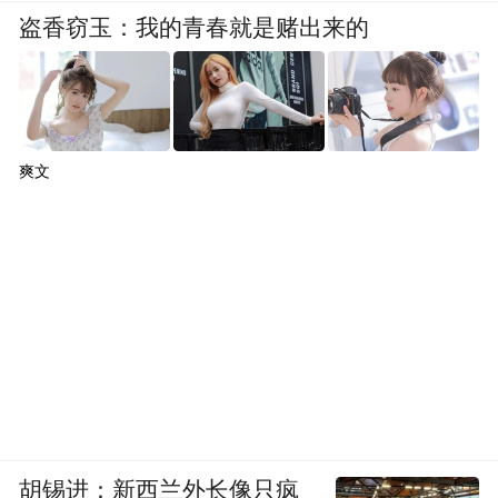
盗香窃玉：我的青春就是赌出来的
爽文
胡锡进：新西兰外长像只疯