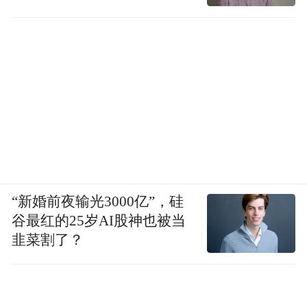
现在许多地方政府，应当开始逐渐认识到，
另外这样的发展模式是不可持续的，最近中
央政府包括习主席也提出新常态，新常态不
是一个单纯追求速度，而是追求质量，要做
到风险可控，不像过去那样破坏环境，这样
的限制条件下来发展经济，而不是不顾一切
盲目追求经济发展。
所以将来的话，我觉得这些盲目发展经济的
“新婚前夜输光3000亿”，硅
谷最红的25岁AI股神也被当
冲动，也会在一定程度上有所减弱，我们最
韭菜割了？
近也看到，地方政府也不像过去那么愿意出
来拼命推动经济，一个是他们的融资受到限
制，另一方面也是体会到中国政府现在追求