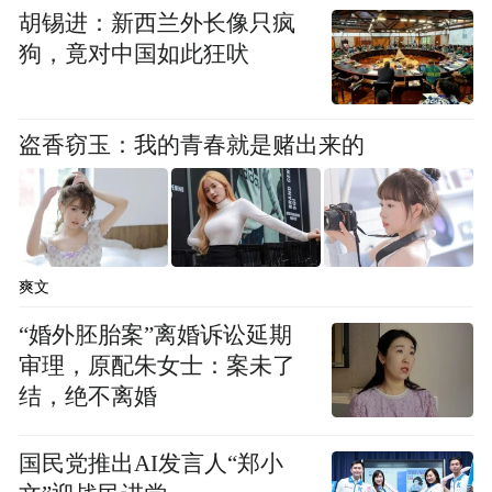
胡锡进：新西兰外长像只疯
的1.86万亿进行一个转换，能起到一个作用
狗，竟对中国如此狂吠
就是降低了付息的成本，因为这一万亿将来
是通过正规渠道来发行债权，它的利率水平
盗香窃玉：我的青春就是赌出来的
要比原先的那种地方融资平台的信贷、信托
都要低很多。
另外在债务的期限上，也会有一个延长，本
爽文
来今年要还的，可能放到今后若干年来还，
“婚外胚胎案”离婚诉讼延期
首先第一个好处就是降低了整个金融体系的
审理，原配朱女士：案未了
系统性风险。
结，绝不离婚
国民党推出AI发言人“郑小
凤凰财经：在去刚性兑付的大环境下，财政