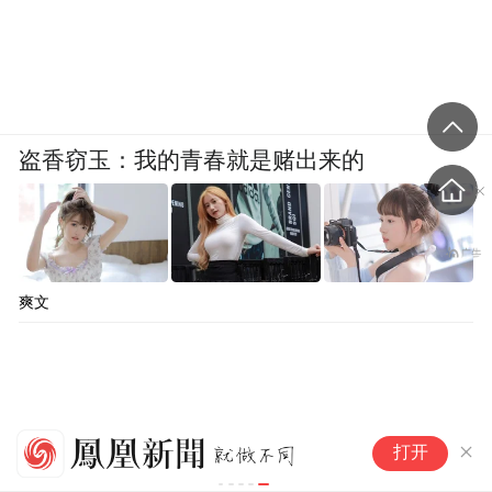
盗香窃玉：我的青春就是赌出来的
爽文
谁
打开
惨
过