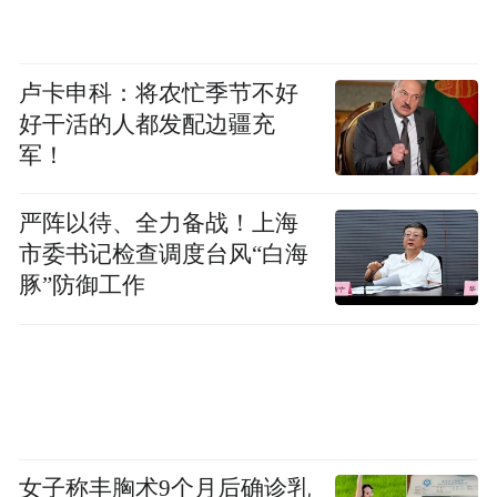
哈继铭：地方政府原先的这些债务，并不是
卢卡申科：将农忙季节不好
好干活的人都发配边疆充
通过很透明的渠道来发放的，就是所谓从“后
军！
门”发的一些像信托产品，像银行贷款，按理
说中国的《预算法》规定地方政府不可以举
严阵以待、全力备战！上海
债的。
市委书记检查调度台风“白海
豚”防御工作
（凤凰财经：现在可以了。）
但是他们实际上是打了一些擦边球，从一些
这样的渠道来进行举债。这要和将来通过正
女子称丰胸术9个月后确诊乳
规渠道发债产生的债务来划分、来区别对