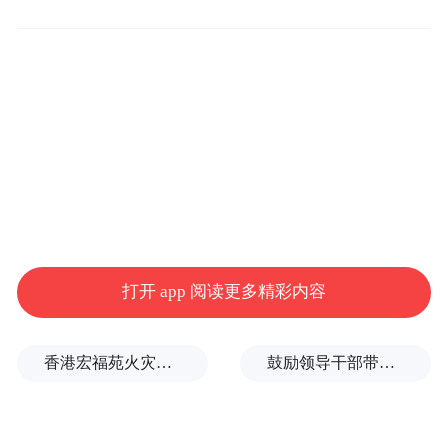
地方政府高达18万亿的存量债务，地方政府
有义务偿还的12万亿，其剩余的量应该如何
处理？明年，后年，每年都会有债务到期。
对于凤凰财经的疑问，哈继铭解释道，这的
确是个问题。然而，这个债务总量是不可能
一下子能够解决的——这对于中国的债券市
场和股市都会带来很大压。他认为，中国可
打开 app 阅读更多精彩内容
能是分步在走，这种置换在未来的几年当中
可能每年都会有。
香港宏福苑火灾跨部门调查最终报告：大火或由烟头引起
鼓励领导干部带头休假之后又撤回文件，到底什么意思嘛？
债券置换计划受到另外一个质疑在于强化了