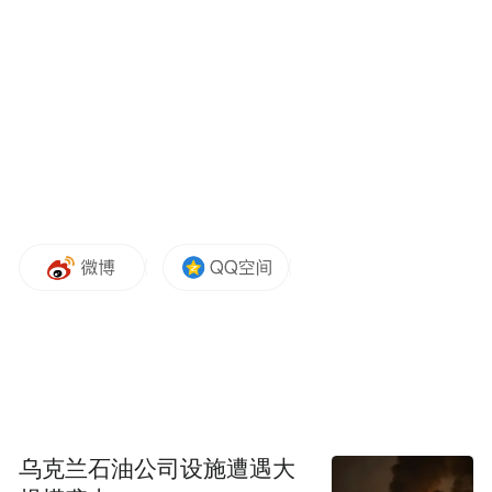
“刚性兑付”。对此，哈继铭也认可去刚性兑
付的原则，然而中国的地方政府债务问题毕
竟和商业性质的债务“去刚性兑付”存在一定
程度的区别。地方政府举债进行的一些项目
是比较长期的，短期内难以产生资金的回笼
能力，所以债券置换计划能够帮助他们缓解
一些压力，避免造成违约的风险。
允许地方政府售卖资产的方式，宣告了地方
债务最终不必由中央兜底，也不至于导致地
方政府破产的路径。哈继铭认为，即使不是
因为还债的压力，从国企改革的角度，提高
乌克兰石油公司设施遭遇大
企业经营效率这个角度考虑，也应该推出这