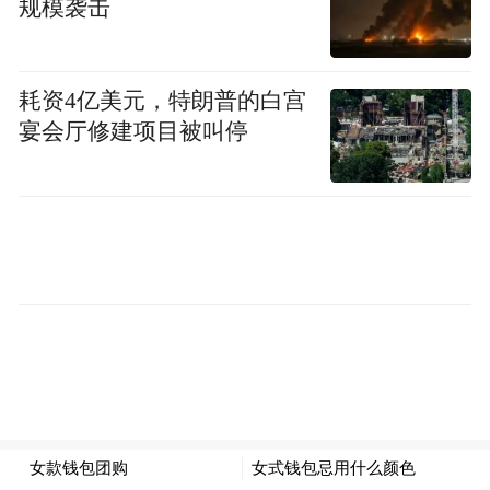
规模袭击
样私有化的方案。“有些企业是可以出售的，
尤其是一些行业，本来也没有必要全让国企
耗资4亿美元，特朗普的白宫
来经营。”（凤凰财经记者张凤娇发自海南博
宴会厅修建项目被叫停
鳌）
以下为采访实录：
凤凰财经：财政部万亿债券置换，在短期内
的直接影响是什么？债券置换能起到根本作
用吗？其本质是不是，只是延后了还款日期
和成本而已？