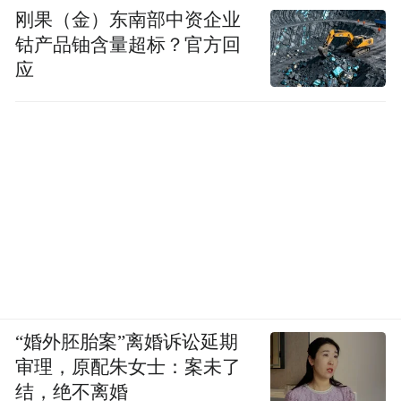
刚果（金）东南部中资企业
凤凰财经：是什么造成我们当前的地方债问
钴产品铀含量超标？官方回
题，我们应该反思些什么？
应
哈继铭：我觉得还是一个发展观的问题，为
什么债务会扩张得那么快，因为地方政府要
发展经济，要追求GDP，要追求当地的就
业，财政收入等等这些，都是这些目标驱使
的。至于要发展，资金渠道可以多样化，可
以有更科学的安排，比如堵后门开前门，这
些都是技术上的问题。但是更重要的、更高
“婚外胚胎案”离婚诉讼延期
层次的问题，还是一个对于GDP对于增长的
审理，原配朱女士：案未了
这种盲目的追求。我觉得这个问题实际上是
结，绝不离婚