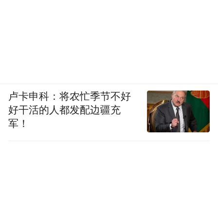
是工程量太大，没有人能够出来明确的说就
这18万亿，没有更多的了，我觉得好象没有
人可以斩钉截铁出来说这句话。
第二就是18万亿的置换，或者12万亿置换的
量是很大的，这个对于中国的债券市场会带
卢卡申科：将农忙季节不好
来很大的吸纳资金的压力，中国很多地方是
好干活的人都发配边疆充
需要用资金的，用资本市场上来看，有股市
军！
有债市有信托，你如果说是债市一下子吸纳
那么多钱，那对股市也会有很明显的压力，
所以我觉得中国可能是分步在走，这种置换
在未来的几年当中可能每年都会有。