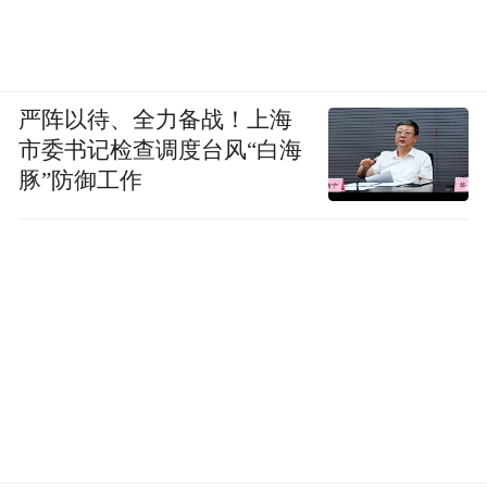
凤凰财经：楼部长提到的数据是，地方融资
平台大约有十万个，如今重新规范地方政府
发债之后，已有的融资平台应该怎么办？
严阵以待、全力备战！上海
市委书记检查调度台风“白海
哈继铭：对，这种不够规范的地方融资平台
豚”防御工作
应当让他们终止未来的举债行为，将来省级
政府可以替他们发债，可以有一些资金转拨
到那里，满足他们的资金需求，而他们自己
的话，这几年我们看到这种不审慎的行为发
债造成目前的债务问题，所以将来应该是杜
绝的，这个就是所谓既然开了前门，就应该
坚决的堵上后门。