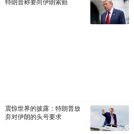
有”的这样一个机构，这是一个非常好的一个
特朗普称要向伊朗索赔
机构，现在42个国家，我相信还有更多的国
家来参与，那么这个组织一定是未来的十
年、二十年成为一个世界最能够帮助全世界
人民提高幸福指数这样一个金融机构，我很
期待的，很有信心。
凤凰财经：很多西方国家一直在犹豫要不要
加入，他们犹豫的点在于，游戏规则怎么制
定、会不会成为中国一家独大的机构等问
题。您对此是什么样的看法？
震惊世界的披露：特朗普放
弃对伊朗的头号要求
吴国迪：现在的定位，当然具体章程我们还