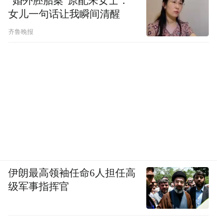
“婚外胚胎案”原配朱女士：
女儿一句话让我瞬间清醒
落地，这个一定是市场化的。我刚才说了，
一定在公正、公开、透明、规范前提下，才
齐鲁晚报
能用这个钱。（凤凰财经记者张凤娇发自海
南博鳌）
伊朗最高领袖任命6人担任高
级军事指挥官