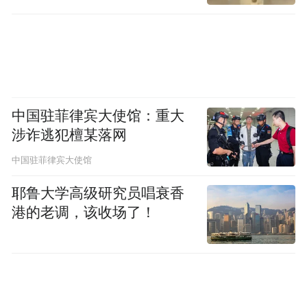
中国的经济，对世界经济都不利。
凤凰财经：所以说这个过程对于中国目前过
剩产能的输出，存量资金的盘活，都是有很
大的作用的。
中国驻菲律宾大使馆：重大
涉诈逃犯檀某落网
吴国迪：很大的作用，也有很大的挑战，需
中国驻菲律宾大使馆
要考虑的是作用和挑战怎么有机的结合。挑
耶鲁大学高级研究员唱衰香
战的话，现在目前所有大宗原材料都过剩，
港的老调，该收场了！
价格低。中国所有的钢铁，水泥、石油，现
在几大板块，包括汽车，严重的生产过剩。
你作为一个企业怎么样去调整结构，调整你
的管理方式，怎么样去用新的技术，新的管