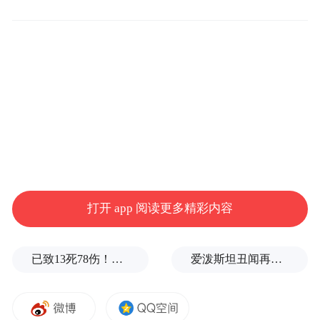
会超过42个。
因为对每个国家来说，这是好事。虽然说起
来是中国作为创始国，中国在筹备，但是其
实它是个世界性问题，因为全世界不要说发
展中国家，就是发达国家现在面临着技术创
新的改变，那么你就需要更多的资金作为支
撑。现在目前我们预测未来十年、二十年，
整个亚洲地区差不多要八万亿的基础设施投
打开 app 阅读更多精彩内容
资，现在亚行、世行，包括好多国际金融机
构，基本上满足不了这个需求，我想这个也
已致13死78伤！这是乌方对俄本土发动的最致命袭击之一
爱泼斯坦丑闻再曝新线索！美国顶级艺术学校爆70起性侵黑幕，近50名成年人被指控
是市场经济的一个产物，是符合世界经济发
展潮流的。