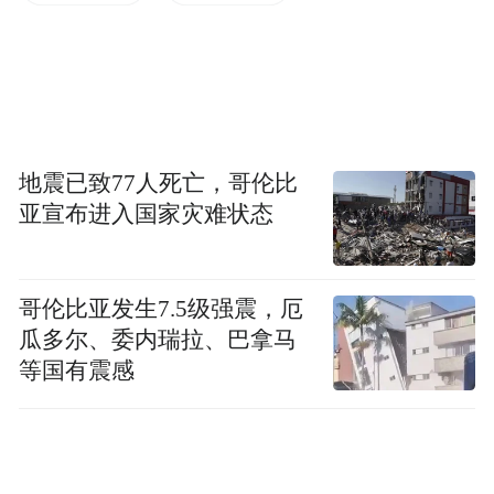
凤凰财经：即便是面对着美国的政治压力，
但是很多欧洲国家还是纷纷宣布加入了。他
们从各自的利益来看，都是出于哪些方面的
考量？
地震已致77人死亡，哥伦比
亚宣布进入国家灾难状态
吴国迪：我相信还是市场的力量在发挥作
用。因为就算政治很需要，对本国的老百姓
哥伦比亚发生7.5级强震，厄
瓜多尔、委内瑞拉、巴拿马
带来利益的话，还是要解决吃饭问题。人们
等国有震感
要有好的幸福的生活的指数，你幸福指数一
旦下来了以后，你这个政府马上要失去民
心，我认为这一切的都是市场发挥更大的作
用。