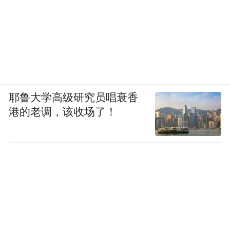
理的手段，提高你的核心竞争力，像我们国
能来说，我们现在用新的技术，改变我们传
统能源的格局，我们现在生产的汽油，每一
吨的成本要比传统汽油便宜30%，减排
60%，节能30%，所以这是一个你作为中国
耶鲁大学高级研究员唱衰香
的企业家必须要做的，你必须要调整，要调
港的老调，该收场了！
整你的思想，你的行动。
凤凰财经：提到挑战，一带一路战略包括亚
投行，主要针对的是亚洲地区的基础设施建
设，中国在这方面应该积累了很多的经验。
但同时另外一面，我们发展当中出现的问题
也不少，如何避免同样的问题在亚洲其他地