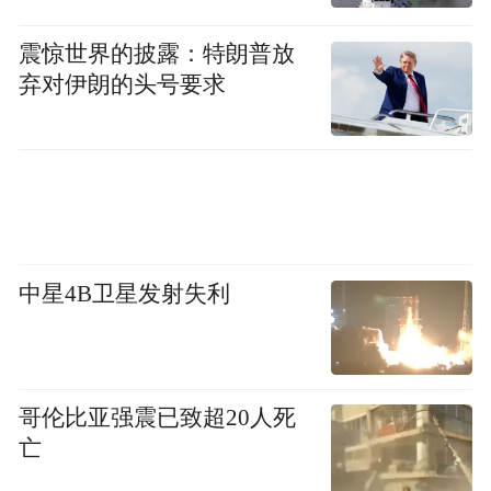
风险，降低了财务成本，降低了管理成本，
你才能够有效益。
震惊世界的披露：特朗普放
弃对伊朗的头号要求
我想，大是国家，小一点一个企业，道理是
一样的，现在中国经济总量已经差不多60万
亿规模了，五年以前我就说过了，中国经济
假如还是维持未来十年两位数增长的话，那
是变态的、是不正常的，因为你跟过去10
中星4B卫星发射失利
年、20年的经济总量完全不一样了。所以我
想现在7%，我说中国的企业还高了一点，正
常的话5%到7%之间，未来五年是很正常
哥伦比亚强震已致超20人死
的，因为这是有效益，有质量的经济。没有
亡
质量的经济就是泡沫，最后泡沫下来以后对