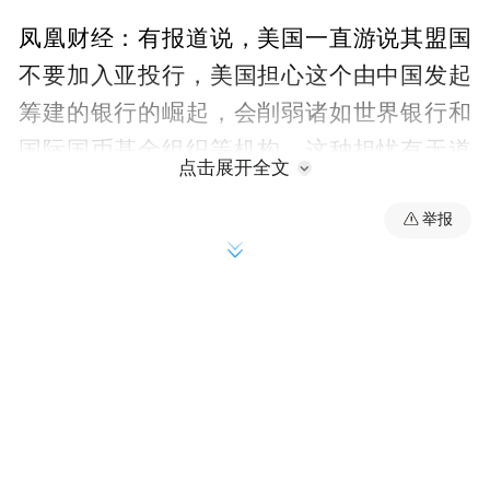
凤凰财经：有报道说，美国一直游说其盟国
不要加入亚投行，美国担心这个由中国发起
筹建的银行的崛起，会削弱诸如世界银行和
国际国币基金组织等机构。这种担忧有无道
点击展开全文
理？
举报
吴国迪：客观上有道理，因为每个国家保护
自己是政府的责任，但是我觉得还是要登高
望远看世界，要站得更高，看得更远。欧洲
国家的态度我们也看到了，宣布加入的国
家，现在我估计已经有42了，今天是29号，
还有两天时间，还有两个工作日，相信可能