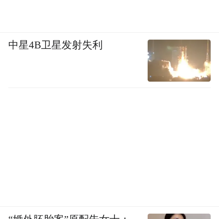
如说我们亚投行仅仅成为一个战略机构的
话，我相信这么多国家，不会来参与筹备
国。
中星4B卫星发射失利
凤凰财经：亚投行作为政府出资的机构，怎
么样防止它落入类似政策性银行的模式？如
何维持盈利的、商业的可持续运营？
吴国迪：因为它现在设计的就是一个市场化
的产物。当然这里面政府的色彩肯定是比较
浓的，现在每个国家持股的。我相信未来评
估机构，一定有个非常规范的咨询公司跟评
估机构来评估这个项目怎么样，到哪个国家