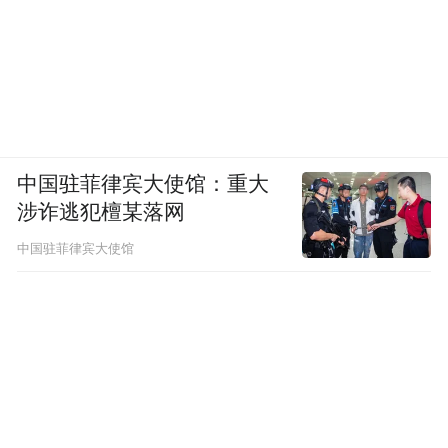
经验，也能够守住国际管理的底线。
凤凰财经：刚才您提到中国走出去的战略，
要带动亚洲其他国家和地区的经济发展，这
里还涉及到一个问题，就是如何做到在深度
中国驻菲律宾大使馆：重大
和广度上更好的覆盖，而非简单地输送资本
涉诈逃犯檀某落网
和项目。
中国驻菲律宾大使馆
吴国迪：那是必须的，一个是要为所谓的成
员国提供基础设施的贷款，我相信一定未来
这个模式是一揽子的，一个大的包，我们怎
么来按部就班的推进，这个肯定跟过去，假