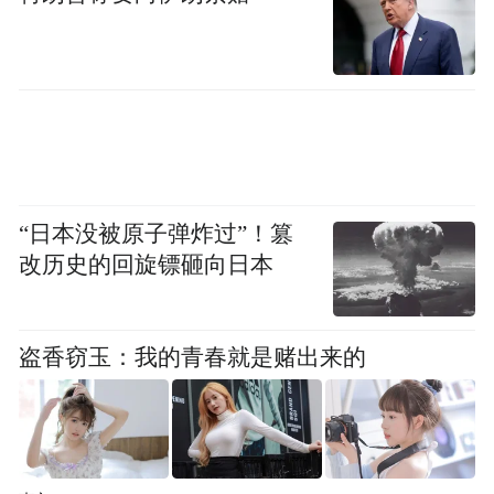
量已经成为世界真正的第二大经济体，当然
同时我们中国人多，还有好多比较薄弱的方
面。现在的中国，制造业的技术，包括软件
的技术，等等，某些方面已经在世界领先
了。所以通过中国经济的发展，能带动亚洲
经济，带动世界经济的共同发展。
“日本没被原子弹炸过”！篡
改历史的回旋镖砸向日本
第二，看现在全球经济发展情况。世界经济
好不好，看大宗商品原材料的价格，现在大
盗香窃玉：我的青春就是赌出来的
宗原材料今天跟去年这个时候比，同期下降
50%，说明整个世界经济是很疲软的、很严
峻的。我想因为世界经济更严峻，更需要这
样的新的机构来参与共同的推进，共同发