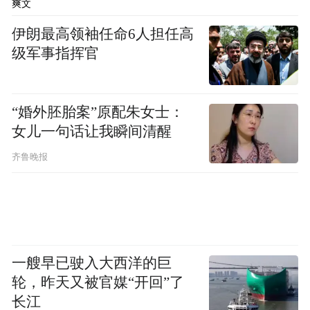
爽文
展。
伊朗最高领袖任命6人担任高
级军事指挥官
凤凰财经：随着一带一路走出去的战略，中
国目前存在的被动式的紧缩状态，有没有可
“婚外胚胎案”原配朱女士：
能在这个过程当中得到改变，从而改变经济
女儿一句话让我瞬间清醒
增速放缓的预期？
齐鲁晚报
吴国迪：昨天习主席讲的非常非常清楚，因
为中国过去的发展，是靠量的发展，现在我
们要新常态，新常态下我们要的是质量，作
一艘早已驶入大西洋的巨
为我们中国的企业，质量、效益是第一位
轮，昨天又被官媒“开回”了
的，也就是说企业跟国家一样，企业控制的
长江