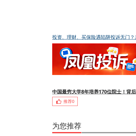
投资、理财、买保险遇陷阱投诉无门？
中国最穷大学8年培养170位院士！背
推荐
0
为您推荐