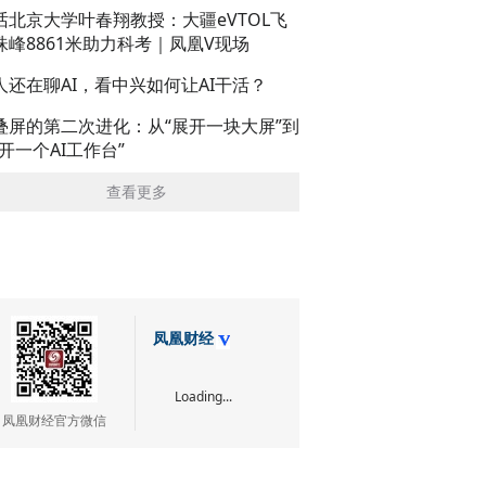
话北京大学叶春翔教授：大疆eVTOL飞
珠峰8861米助力科考｜凤凰V现场
人还在聊AI，看中兴如何让AI干活？
叠屏的第二次进化：从“展开一块大屏”到
展开一个AI工作台”
查看更多
凤凰财经
Loading...
凤凰财经官方微信