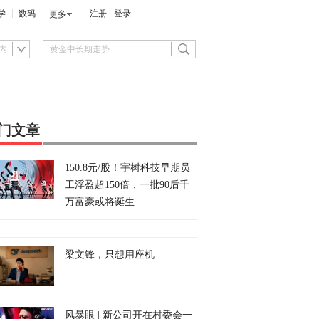
学
数码
注册
登录
更多
内
门文章
150.8元/股！宇树科技早期员
工浮盈超150倍，一批90后千
万富豪或将诞生
梁文锋，只想用座机
风暴眼 | 新公司开在村委会一