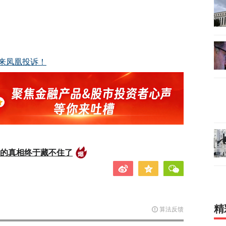
来凤凰投诉！
后的真相终于藏不住了
精
算法反馈