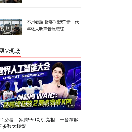
不用看脸!播客“相亲”?新一代
年轻人听声音玩恋综
凰V现场
世界人工智能大会：AI开始干活了，但到底干的怎么样？萌新闯WAIC
AIC必看：昇腾950真机亮相，一台撑起
亿参数大模型