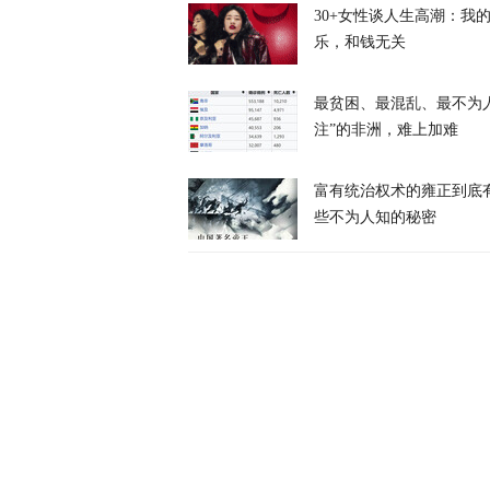
30+女性谈人生高潮：我
乐，和钱无关
最贫困、最混乱、最不为
泰国学生扫射
注”的非洲，难上加难
富有统治权术的雍正到底
天下事
些不为人知的秘密
特朗普公开拒
天下事
涉霍尔木兹海
天下事