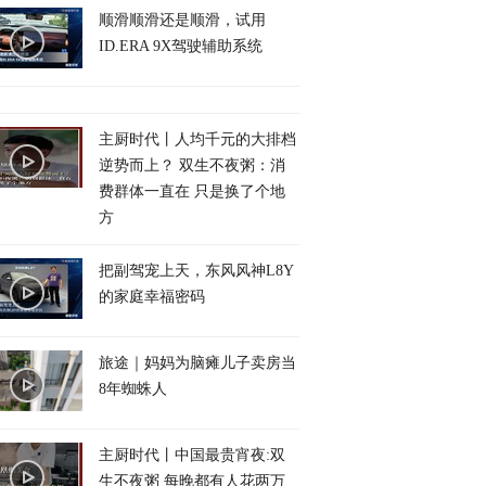
顺滑顺滑还是顺滑，试用
ID.ERA 9X驾驶辅助系统
主厨时代丨人均千元的大排档
逆势而上？ 双生不夜粥：消
费群体一直在 只是换了个地
方
把副驾宠上天，东风风神L8Y
的家庭幸福密码
旅途｜妈妈为脑瘫儿子卖房当
8年蜘蛛人
主厨时代丨中国最贵宵夜:双
生不夜粥 每晚都有人花两万