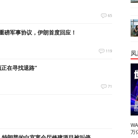
65
重磅军事协议，伊朗首度回应！
119
凤
领正在寻找退路”
71
W
万
，特朗普的白宫宴会厅修建项目被叫停