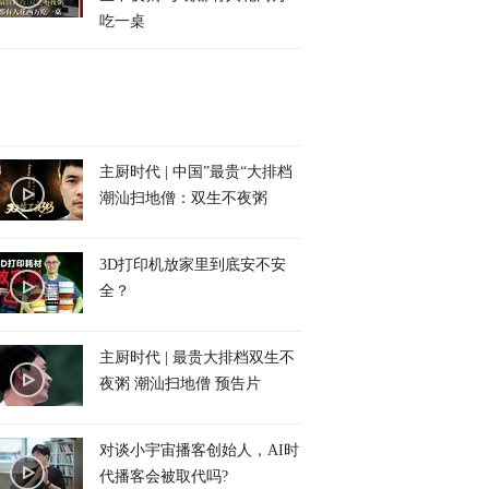
吃一桌
主厨时代 | 中国”最贵“大排档
潮汕扫地僧：双生不夜粥
3D打印机放家里到底安不安
全？
主厨时代 | 最贵大排档双生不
夜粥 潮汕扫地僧 预告片
对谈小宇宙播客创始人，AI时
代播客会被取代吗?