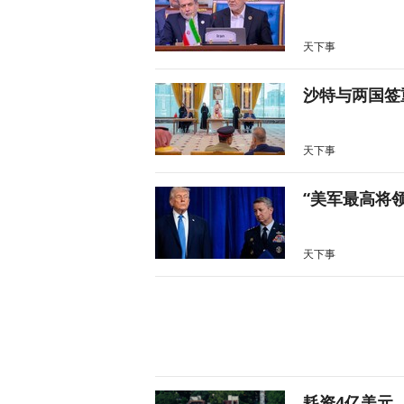
天下事
沙特与两国签
天下事
“美军最高将
天下事
耗资4亿美元