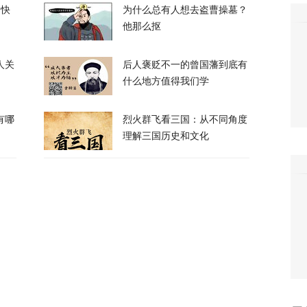
的快
为什么总有人想去盗曹操墓？
他那么抠
人关
后人褒贬不一的曾国藩到底有
校园，致7死15伤，犯案前先射杀祖父母
什么地方值得我们学
有哪
烈火群飞看三国：从不同角度
65
理解三国历史和文化
绝泽连斯基！
104
峡，伊朗与阿曼被曝达成临时协议框架
21