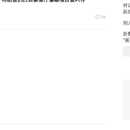
对
跃
56
别
农忙季节不好好干活的人都发配边疆充军！
折
“
49
力，土耳其、沙特、巴基斯坦签署军事协议
51
支持率应该是150%
52