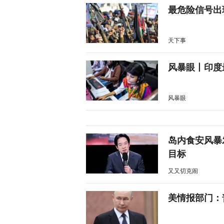
最危险信号出
天下事
风暴眼丨印度
风暴眼
岛内食安风暴
目标
又又切克闹
美情报部门：