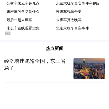
过去是从产品到品牌然后营销，然后我们是
看找公关还是活动，还是让消费者试用，现
在不是，现在基本厂商做的都是半成品，而
后直接进入到传媒。
传媒和品牌之间的关系只有四个字，瞬间联
热点新闻
想，我们在外企的时候还反复训练品牌故
事，没有，现在只有瞬间联想。举例子，中
经济增速跑输全国，东三省
急了
国红十字会，你想起谁？郭美美，没有办
法，假设在座各位都是行业中间的杰出明
星，你的瞬间联想是什么？如果你瞬间联
想，你要有意识制造一些标签，才会让公众
按照你的标签识别，在这个过程中间传媒已