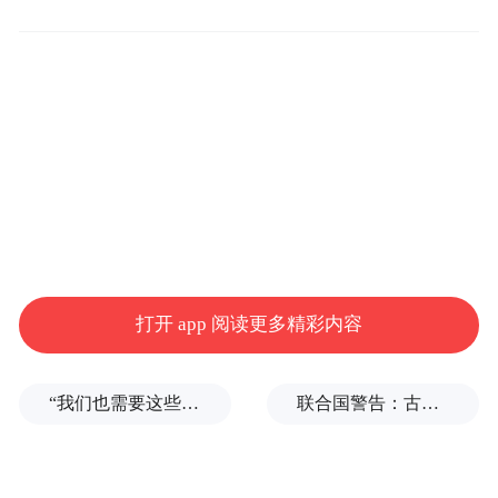
我们现在已经处在一个快速变化的时代中
间，有三个关键问题来了。第一个是去中心
化，这个行业没有老大，所谓做大做强是把
利润做大，整个形态也不再是模样，比如谁
更加高大上，谁更加下里巴人，没有那样，
但是你要思考一件事就是创新和可持续。在
这个过程中一个是去中心化。第二个是去规
模化，完全是做一种连接了，这个时代所有
公关的关键是创造话题，建立连接，你只有
打开 app 阅读更多精彩内容
变成一个话题的时候才有人连接。第三是去
时空化，什么去时空化呢？每天晚上零点我
“我们也需要这些导弹啊”，特朗普公开拒绝泽连斯基！
联合国警告：古巴或变成沉默的加沙
就叨叨一分钟，比如一个司机说我每天晚上
听你的微信，我们现在有师傅连续加班猝死