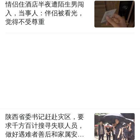
情侣住酒店半夜遭陌生男闯
入，当事人：伴侣被看光，
觉得不受尊重
陕西省委书记赶赴灾区，要
求千方百计搜寻失联人员，
做好遇难者善后和家属安抚