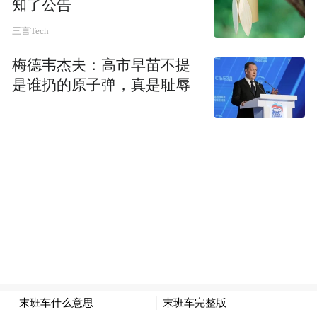
知了公告
合自己的答案。
三言Tech
梅德韦杰夫：高市早苗不提
这个时代的产品，务必强调功能化，因为在
是谁扔的原子弹，真是耻辱
秒时代的时候，我们做过尝试，基本上520原
则，5秒钟，如果你完全没有让他带入感，基
本上也就是20分钟就离开了。
你务必要考虑它能解决什么问题？事实上消
费者选择任何产品是品类思考，他在品类过
程中间明确了功能，经过创意和策略提升以
后开始进入到品牌。品牌这个时候务必符号
化，你的品牌要符号化。符号完了以后我们