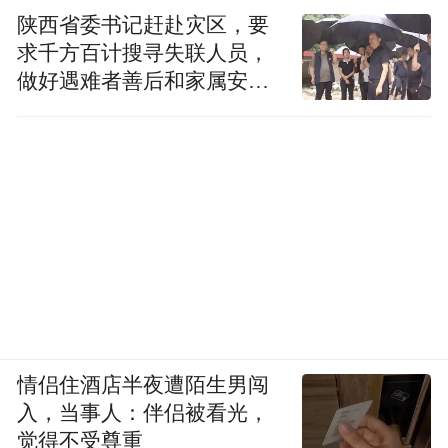
陕西省委书记赶赴灾区，要
求千方百计搜寻失联人员，
做好遇难者善后和家属安抚
工作
情侣住酒店半夜遭陌生男闯
入，当事人：伴侣被看光，
觉得不受尊重