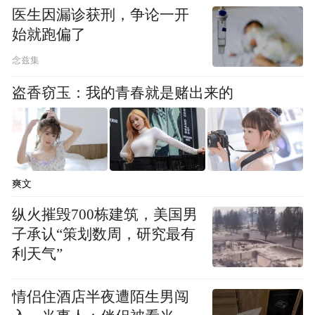
经越来越自媒体化了，就像以前我们开始看
医生因漏诊获刑，争论一开
台，后来开始看栏目，现在你说《中国好声
始就跑偏了
音》《我是歌手》，越来越看人物，因为人
念兹集
物在这个时代中可以解决什么问题呢？就像
盗香窃玉：我的青春就是赌出来的
你不会去加联想的官微，但是会加一下柳传
志。所以在这个时代，企业领导人必须要学
会出来做小姐，这是一个老板做明星，明星
做老板的时代。
爽文
纵火摧毁700栋建筑，美国男
子承认“策划数周，研究最有
利天气”
情侣住酒店半夜遭陌生男闯