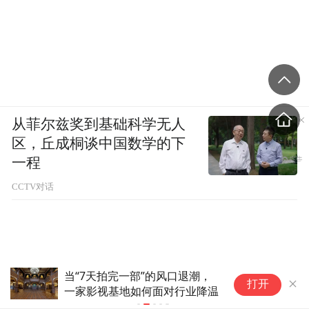
从菲尔兹奖到基础科学无人
区，丘成桐谈中国数学的下
一程
CCTV对话
开源AI“免费午餐”结束？阿里千
《
打开
问拟向大客户收费
字
拆