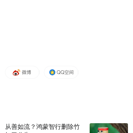
了，我现在27岁了，我想和你聊聊天。发言
是在微博上，发情是在微信上，微信是一对
一的，我们要把自己变成一条鱼，不是在岸
上看这条鱼，你就是一条鱼，所以我现在就
是老黄瓜刷绿漆，你问我多大？我就是40岁
的90后。
OK，我今天讲几个关键点，一个是你要知道
概念，形成思想。第二是框架，然后会形成
逻辑。第三是问题，是，这个世界其实很大
层面上快乐是因为你没有什么问题，猪最快
乐，痛苦是因为你找不到答案，也许没有什
从善如流？鸿蒙智行删除竹
么标准答案，在这个时代你只能自己找寻适