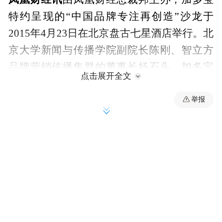
特约呈现的“中国品牌专注再创造”沙龙于
2015年4月23日在北京盘古七星酒店举行。北
京大学新闻与传播学院副院长陈刚、智立方
品牌营销传播集群的董事长杨石头、加多宝
点击展开全文
品牌发言人王月贵以及凤凰网全国营销中心
总经理付继仁等品牌营销专家受邀出席并致
举报
辞。杨石头在演讲中分享他的520理论:如果5
秒钟内不能吸引到户，他们在20秒之内就会
离开。
以下为杨石头的发言实录：