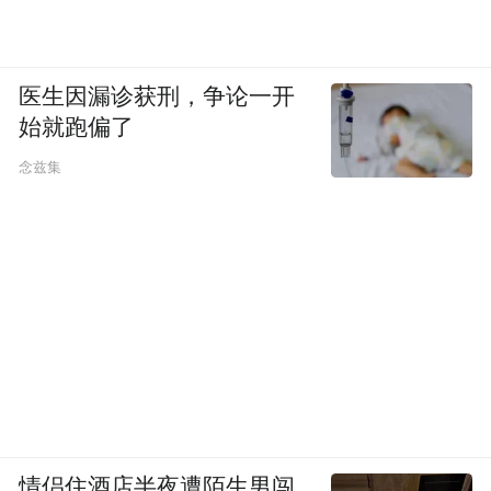
医生因漏诊获刑，争论一开
始就跑偏了
念兹集
情侣住酒店半夜遭陌生男闯