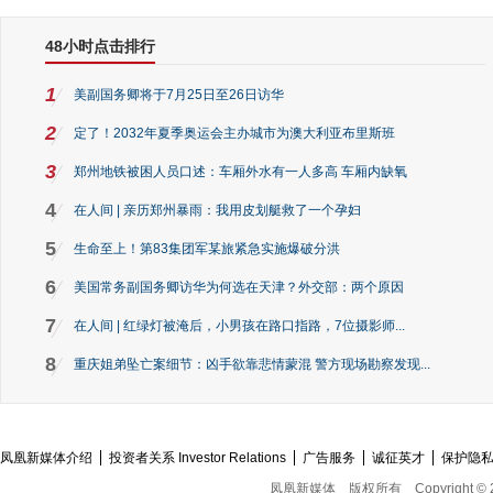
48小时点击排行
1
美副国务卿将于7月25日至26日访华
2
定了！2032年夏季奥运会主办城市为澳大利亚布里斯班
3
郑州地铁被困人员口述：车厢外水有一人多高 车厢内缺氧
4
在人间 | 亲历郑州暴雨：我用皮划艇救了一个孕妇
5
生命至上！第83集团军某旅紧急实施爆破分洪
6
美国常务副国务卿访华为何选在天津？外交部：两个原因
7
在人间 | 红绿灯被淹后，小男孩在路口指路，7位摄影师...
8
重庆姐弟坠亡案细节：凶手欲靠悲情蒙混 警方现场勘察发现...
凤凰新媒体介绍
投资者关系 Investor Relations
广告服务
诚征英才
保护隐
凤凰新媒体
版权所有
Copyright © 