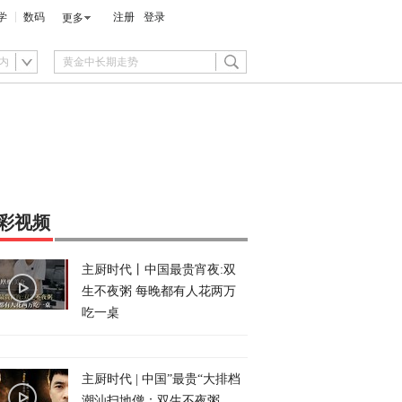
学
数码
注册
登录
更多
内
彩视频
主厨时代丨中国最贵宵夜:双
生不夜粥 每晚都有人花两万
吃一桌
主厨时代 | 中国”最贵“大排档
潮汕扫地僧：双生不夜粥