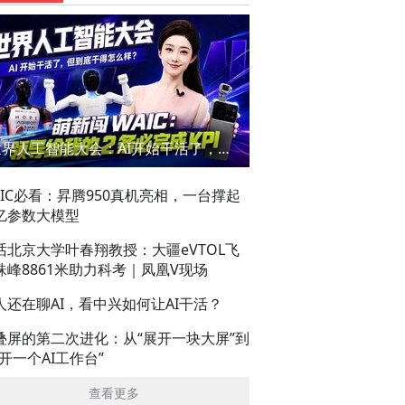
世界人工智能大会：AI开始干活了，但到底干的怎么样？萌新闯WAIC
AIC必看：昇腾950真机亮相，一台撑起
亿参数大模型
话北京大学叶春翔教授：大疆eVTOL飞
珠峰8861米助力科考｜凤凰V现场
人还在聊AI，看中兴如何让AI干活？
叠屏的第二次进化：从“展开一块大屏”到
展开一个AI工作台”
查看更多