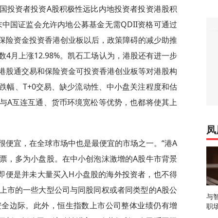
国投资者投资A股积极性远比内地投资者投资港股积
中国证监会允许内地公募基金无需QDII资格可通过
保险资金投资香港创业板以后，政策障碍的减少助推
4月上涨12.98%。凯石工场认为，港股还有进一步
港股通交易和保险资金可投资香港创业板等对港股构
跌幅、T+0交易、缺少流动性、中小盘关注程度和估
与A互连互通、货币环境宽松等优势，也都将使其上
凤
很便宜，在全球市场中也是最便宜的市场之一。“港A
股票，多为小盘股。在中小创泡沫激增的A股牛市背景
即便是并未大量买入H小盘股的海外投资者，也不得
上市的一些大型公司与同股同权或者同类型的A股公
与
安全边际。此外，恒生指数上市公司整体业绩仍有增
职