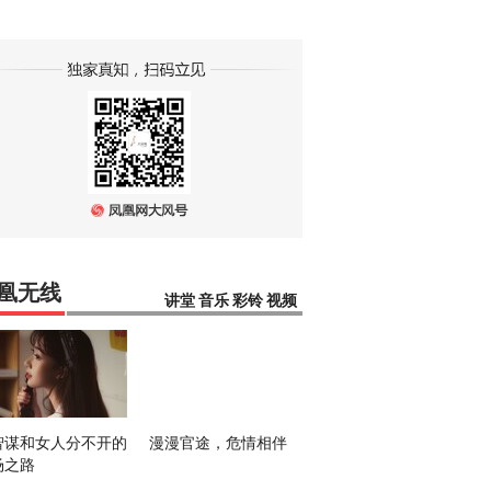
凰无线
讲堂
音乐
彩铃
视频
智谋和女人分不开的
漫漫官途，危情相伴
场之路