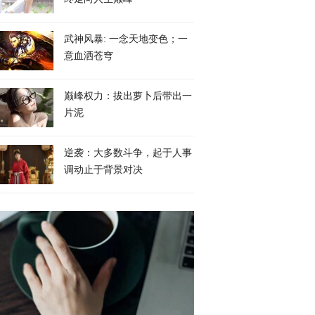
武神风暴: 一念天地变色；一
意血洒苍穹
巅峰权力：拔出萝卜后带出一
片泥
逆袭：大多数斗争，起于人事
调动止于背景对决