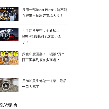
只用一部Robot Phone，能不能
在赛车里拍出好莱坞大片？
为了这片星空，全新猛士
M817把我带到了这里，值
了！
探秘印度国宴！一顿饭2万？
阿三国宴到底有多离谱？
用3000只生蚝做一道菜！最后
一口人麻了
凰V现场