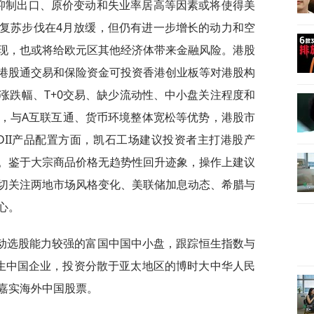
抑制出口、原价变动和失业率居高等因素或将使得美
复苏步伐在4月放缓，但仍有进一步增长的动力和空
现，也或将给欧元区其他经济体带来金融风险。港股
港股通交易和保险资金可投资香港创业板等对港股构
涨跌幅、T+0交易、缺少流动性、中小盘关注程度和
，与A互联互通、货币环境整体宽松等优势，港股市
DII产品配置方面，凯石工场建议投资者主打港股产
。鉴于大宗商品价格无趋势性回升迹象，操作上建议
切关注两地市场风格变化、美联储加息动态、希腊与
心。
动选股能力较强的富国中国中小盘，跟踪恒生指数与
恒生中国企业，投资分散于亚太地区的博时大中华人民
嘉实海外中国股票。