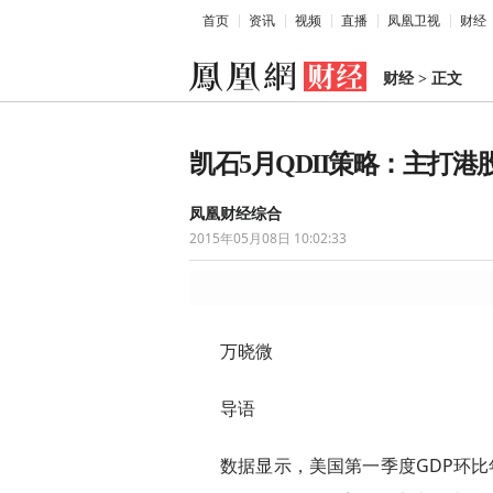
首页
资讯
视频
直播
凤凰卫视
财经
财经
>
正文
凯石5月QDII策略：主打港
凤凰财经综合
2015年05月08日 10:02:33
万晓微
导语
数据显示，美国第一季度GDP环比