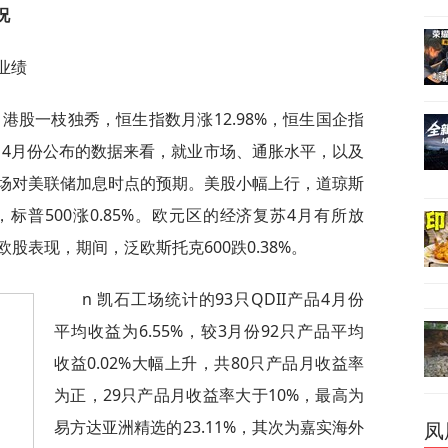
况
业绩
港股一枝独秀，恒生指数月涨12.98%，恒生国企指
软，4月份公布的数据来看，就业市场、通胀水平，以及
场对美联储加息时点的预期。美股小幅上行，道琼斯
6%，标普500涨0.85%。欧元区的经济复苏4月有所放
股表现，期间，泛欧斯托克600跌0.38%。
n 凯石工场统计的93只QDII产品4月份
平均收益为6.55%，较3月份92只产品平均
收益0.02%大幅上升，共80只产品月收益率
为正，29只产品月收益率大于10%，最高为
易方达亚洲精选的23.11%，其次为嘉实海外
凤