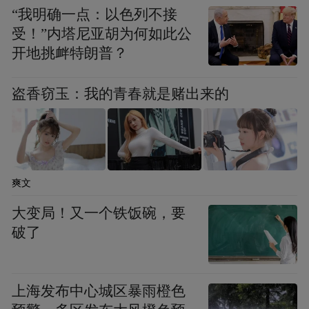
“我明确一点：以色列不接
联网公司其实不多，将来肯定会出现一批代
受！”内塔尼亚胡为何如此公
表未来经济发展方向的大黑马出来，但是互
开地挑衅特朗普？
联网是高度竞争和高度敏感的行业，一个细
分行业只可能有那么1-2家公司存在，所以现
盗香窃玉：我的青春就是赌出来的
在的互联网公司存在很大的泡沫。”
华夏未来总经理刘文动表示，这轮牛市
以主题性投资机会为主，只要流动性推动还
爽文
没有结束，主题投资就会延续，哪一天大家
大变局！又一个铁饭碗，要
看到“互联网+”等都不再成功了，这轮牛市就
破了
结束了。
上海发布中心城区暴雨橙色