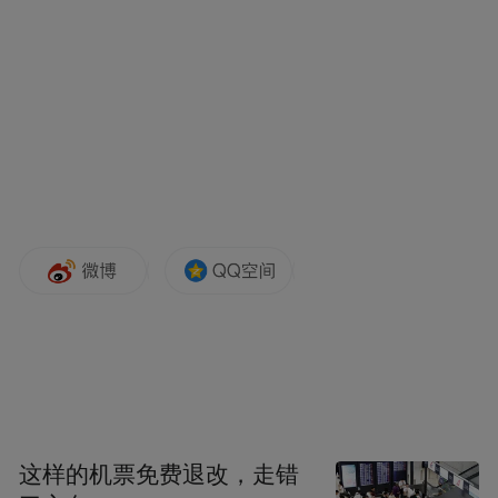
在菁英时代董事长陈宏超看来，从这一
轮牛市背景看，中国改革开放30年以来的传
统模式基本告一段落，很多新趋势正在形
成，创新科技、新经营模式不断涌现出来，
经济发展方式进入到一个新的、长期的发展
阶段。互联网将是更广泛层次的深层革命，
带来的机会无比巨大。
寻找核心受益股
尽管私募大佬们看好创业板，但是同时
也表示要寻找核心受益标的，回避纯粹的概
念炒作板块。
这样的机票免费退改，走错