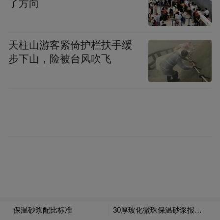
蔡明非常看好生物医药领域，在他看
了方向
来，生物医药领域过去五年在美国大牛市中
走势最好，如果取得重要突破以后，带来的
天柱山游客紧倚护栏扶手缓
影响绝对要大大高于上世纪90年代末互联网
步下山，险被台风吹飞
领域的突破，未来十年健康领域是长线布局
机会。
在陈宏超看来，未来机会需要关注新领
域带来的变化。首先是消费升级，其次是大
医疗领域，“传统医疗行业过去就是吃药打
针，接下来整个医疗领域的革新和突破会带
来新的医疗革命，基因技术等都是新的导
向，科技领域就更多了，新的技术突破，会
带来大的机会。”