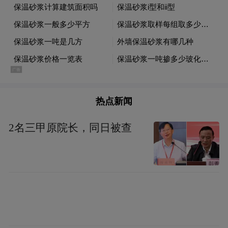
尽管私募大佬依然看好，但是从底部以
来已经飙涨了数倍乃至数十倍的新兴概念
股，在业内人士看来风险也在同样集聚。华
泰证券TMT研究员马军表示，目前TMT板块
估值已经不低，“如果现在没有配置的，可以
热点新闻
在别的行业去寻找新的低估标的，如果已经
配置的，可以逐步向低估值、业绩有保障、
2名三甲原院长，同日被查
后续有故事的板块和公司考虑，主要选择大
市值公司。”
雪球投资董事长李昌民表示，尽管依然
看好互联网，但是短期估值已经过高了，存
在局部或者个股的泡沫，“中国真正优秀的互