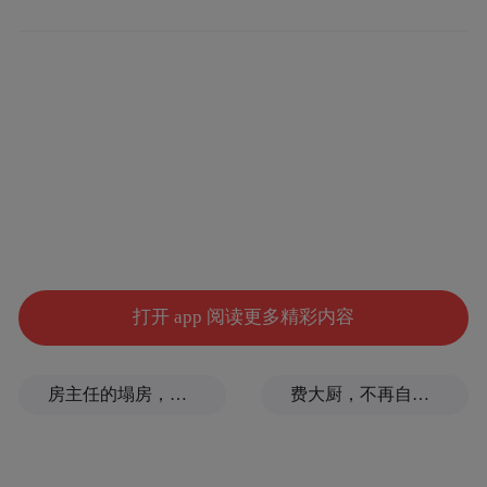
增长潜力巨大。
民森投资董事长蔡明表示，他几乎不看
上证指数，上一轮牛市中飙涨的蓝筹板块，
他并不看好，而是认为代表新的产业技术的
公司是主流。在明曜投资董事长曾昭雄看
来，创业板牛市不单是中国的产业周期，也
是全球的产业周期，“新兴产业在世界各个市
场都以高速增长，跟美国上市的中概股进行
打开 app 阅读更多精彩内容
比较，A股估值并不明显偏高，互联网主要
看商业模式能否成功，再看收入，最后才看
房主任的塌房，一场“人设露馅”
费大厨，不再自称大王
利润，很多人用市盈率多少倍来攻击创业板
高估值，我觉得是不对的。”