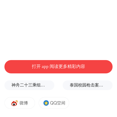
节能环保包括节能和环保两个子行业潜力
股：红宝丽（002165）、泰豪科技
（600590）、延华智能（002178）、联创光
电（600363）、洪城水业（600461）、蓝星
清洗、合加资源、龙净环保（600388）。
新材料领域潜力股：天通股份（600330）、
安泰科技（000969）、中科英华
打开 app 阅读更多精彩内容
（600110）。
神舟二十三乘组新画面：在太空用超声测肌肉，常态化开展健康管理
泰国校园枪击案致9死，枪手父亲道歉
生物育种的重点是种子行业潜力股：登海种
业（002041）、敦煌种业（600354）、隆平
高科（000998）、丰乐种业（000713）。