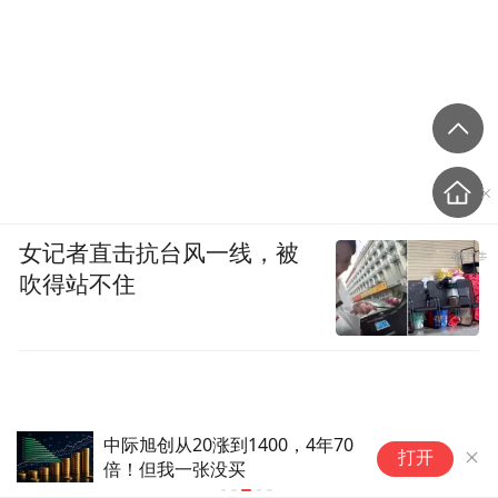
女记者直击抗台风一线，被
吹得站不住
中际旭创从20涨到1400，4年70
网
打开
倍！但我一张没买
扣
程