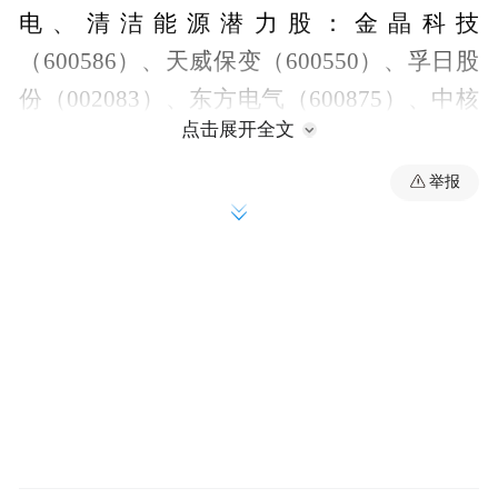
电、清洁能源潜力股：金晶科技
（600586）、天威保变（600550）、孚日股
份（002083）、东方电气（600875）、中核
点击展开全文
科技（000777）、金风科技（002202）、天
奇股份（002009）、广汇股份（600256）、
举报
天茂集团（000627）、丰原生化。
电动汽车领域包括电池及电动汽车潜力股：
杉杉股份（600884）、江苏国泰
（002091）、安凯客车（000868）、威孚高
科（000581）。