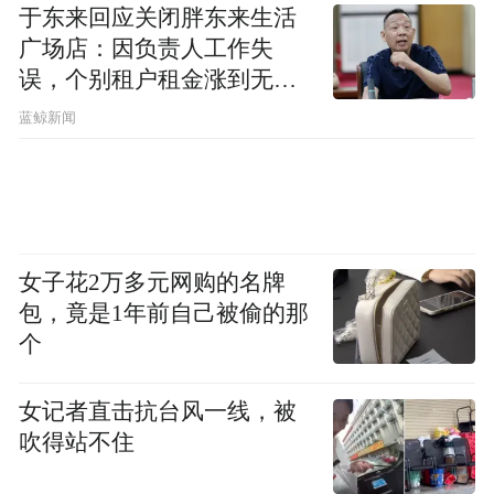
于东来回应关闭胖东来生活
广场店：因负责人工作失
误，个别租户租金涨到无法
想象
蓝鲸新闻
女子花2万多元网购的名牌
包，竟是1年前自己被偷的那
个
女记者直击抗台风一线，被
吹得站不住