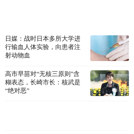
信息产业是一个大概念，包括物联网、电子
信息、半导体生产、三网融合潜力股：海虹
日媒：战时日本多所大学进
控股（000503）、中国软件（600536）、新
行输血人体实验，向患者注
大陆（000997）、长电科技（600584）、厦
射动物血
门信达（000701）。
高市早苗对“无核三原则”含
糊表态，长崎市长：核武是
“绝对恶”