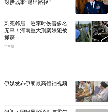
对伊战事“退出路径”
刺死邻居，逃窜时伤害多名
无辜！河南重大刑案嫌犯被
抓获
华商报
伊媒发布伊朗最高领袖视频
伊朗：同阿曼的谈判与霍尔