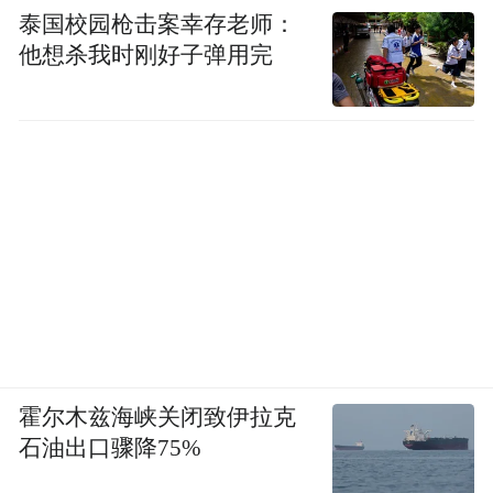
泰国校园枪击案幸存老师：
他想杀我时刚好子弹用完
霍尔木兹海峡关闭致伊拉克
石油出口骤降75%