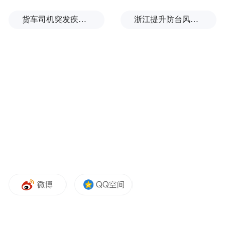
货车司机突发疾病晕倒车轮边，陌生同行第一时间发现并救助
浙江提升防台风应急响应至Ⅰ级