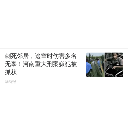
刺死邻居，逃窜时伤害多名
无辜！河南重大刑案嫌犯被
抓获
华商报