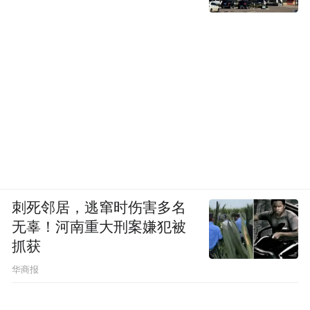
刺死邻居，逃窜时伤害多名
无辜！河南重大刑案嫌犯被
抓获
华商报