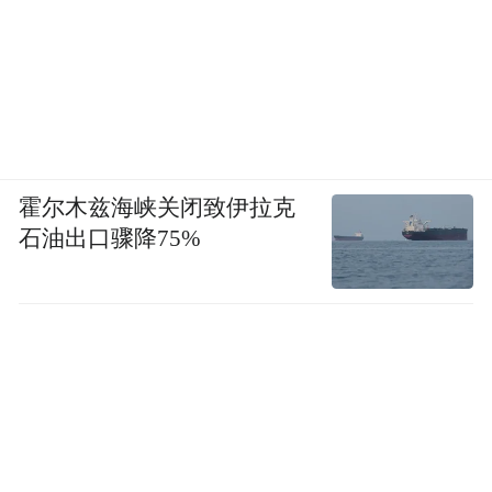
霍尔木兹海峡关闭致伊拉克
石油出口骤降75%