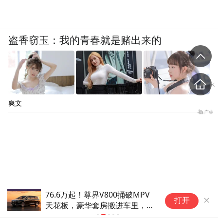
盗香窃玉：我的青春就是赌出来的
爽文
76.6万起！尊界V800捅破MPV
战
打开
天花板，豪华套房搬进车里，阿
子
尔法压力拉满…