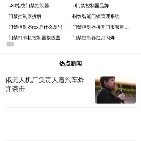
力，有助于公司提高业务收入水平，提高市
场份额；8.00亿元用于建设互联网航空体
系，升级改造包括机上WIFI系统、信息管理
系统以及航空电子商务平台，优化营业收入
结构，提升航空运营效率，将支持公司持续
落实低成本航空战略。本次非公开发行完成
热点新闻
后，公司资本实力将进一步增强，净资产将
俄无人机厂负责人遭汽车炸
显著提高，财务费用将有所减少，公司财务
弹袭击
状况得到优化与改善，财务结构更加合理，
有利于增强公司资产结构的稳定性和抗风险
能力。
另据公司披露的半年度业绩预告显示，春秋