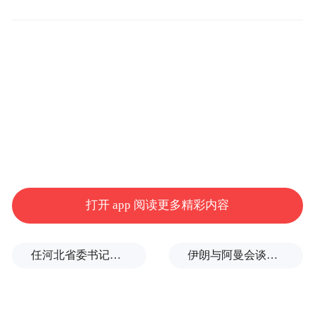
司运营及管理成本，公司的机队采用单一机
型，新购机型全部为空客A320飞机。”
与此同时，春秋航空拟打造互联网航空体
系，提升公司运营效率。据公司表示，互联
网航空的建设是春秋航空在自身已有信息技
术竞争优势的基础上，对于运营管理数据
化、产品管理平台化以及营销管理移动互联
化的整合升级。通过构建空中互联航旅生态
打开 app 阅读更多精彩内容
链，并升级完善航空运行管理系统，进一步
深化落实公司低成本航空战略，优化营业收
任河北省委书记后，罗文首次调研
伊朗与阿曼会谈最新细节曝光
入结构，提升航空运营效率。