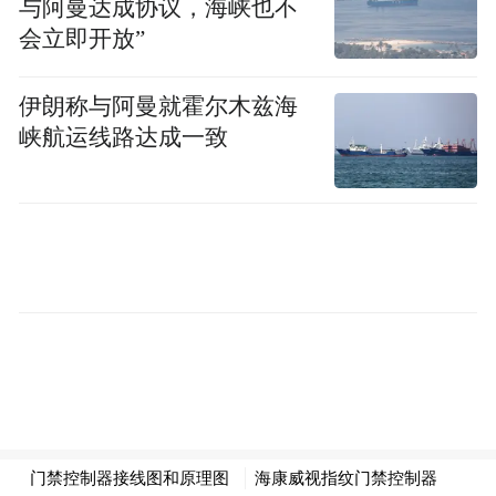
与阿曼达成协议，海峡也不
空公司。截至2014年底，公司运营46架空客
会立即开放”
A320客机，以上海虹桥和上海浦东机场为主
要基地，开通了覆盖国内60余个城市和香
伊朗称与阿曼就霍尔木兹海
港、澳门、台湾以及部分国际城市航线，经
峡航运线路达成一致
营航线数目81条。
对于此次定增，公司表示，本次非公开发行
完成后，公司资本实力将得到有效增强，持
续经营能力将得到明显提升，且有利于优化
公司资本结构。本次非公开发行募集资金中
37.00亿元将用于引进21架空客A320飞机，公
司机队规模将得到有效补充，显著增强公司
运力规模，进一步提升公司主营业务竞争