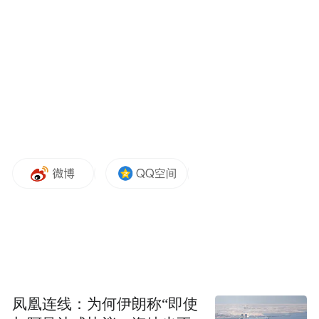
根据公司的定增预案，初秋航空此次拟募集
资金总额不超过45亿元，其中37亿元用于购
置21架空客A320飞机项目，8亿元用于互联
网航空建设项目，该项目包括机上WIFI系统
改装、信息管理系统升级以及航空电子商务
平台建设。值得一提的是，购置21架空客
A320飞机项目需要资金124.46亿元，缺口部
分将由公司自筹解决。
建设互联网航空体系优化结构提升运营效率
资料显示，春秋航空是国内领先的低成本航
凤凰连线：为何伊朗称“即使