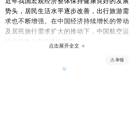
近年我国宏观经济整体保持健康良好的发展
势头，居民生活水平逐步改善，出行旅游需
求也不断增强。在中国经济持续增长的带动
及居民旅行需求扩大的推动下，中国航空运
输业总体上保持增长态势。
点击展开全文
举报
基于这一背景，春秋航空方面称，鉴于中国
国内及国际航空市场需求的不断增加，尤其
是低成本航空市场的广阔前景，公司拟进一
步扩充航空载运能力，增加现有航线的班次
密度及增开新航线，合理扩充机队规模，巩
固公司作为中国低成本航空公司领导者的地
位。“作为低成本航空公司，为了有效降低公