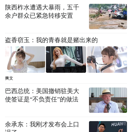
航空今年上半年度归属于母公司净利润较上
陕西柞水遭遇大暴雨，五千
余户群众已紧急转移安置
年同期增长130%至150%。上年同期，公司
实现净利润2.7亿元，每股收益0.9元。公司表
示，业绩增长的原因系2015 年上半年，受益
盗香窃玉：我的青春就是赌出来的
于国际原油价格长期于低位盘桓，境内外旅
游增长、上海迪斯尼开园在即以及“一带一
路”产生的跨国商务需求，航空市场整体需求
大幅度上升。同时，公司坚持东北亚战略，
爽文
提高在日本、韩国和台湾地区航空运输市场
巴西总统：美国撤销驻美大
的渗透率，并带动国际及地区航线整体业绩
使签证是“不负责任”的做法
大幅上升。此外，公司持续加强辅助业务产
品创新和开发，辅助业务收入保持快速增
余承东：我刚才发布会上口
长。