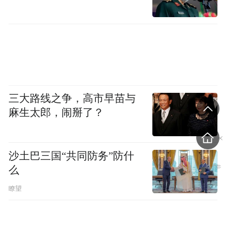
三大路线之争，高市早苗与
麻生太郎，闹掰了？
沙土巴三国“共同防务”防什
么
瞭望