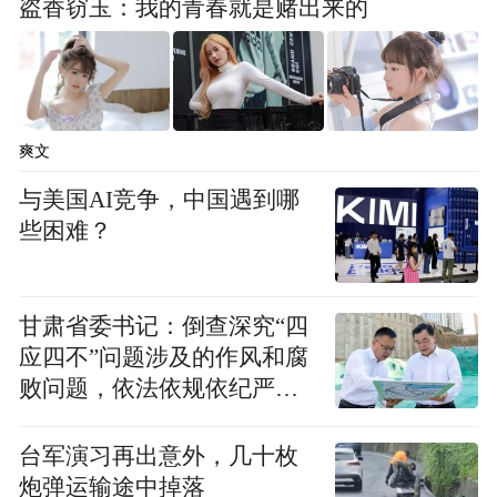
盗香窃玉：我的青春就是赌出来的
爽文
与美国AI竞争，中国遇到哪
些困难？
甘肃省委书记：倒查深究“四
应四不”问题涉及的作风和腐
败问题，依法依规依纪严肃
查处腐败案件，加大通报曝
光力度
台军演习再出意外，几十枚
炮弹运输途中掉落