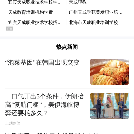
依据。举一个例子，如果美联储加息，美元
指数持续走高，那么人民币汇率将会承压，
为缓解和遏制热钱流出，央行会对货币宽松
保持谨慎态度；中国经济转型和产业调整会
导致企业业绩下滑，拖累经济复苏，则又需
热点新闻
要货币与财政的支持。无疑，这也需要博弈
“泡菜基因”在韩国出现突变
的智慧。
玩转资产配置的“跷跷板”，就是要在风险与
一口气开出5个条件，伊朗抬
收益之间谋求一种平衡，在贪婪与恐惧之间
高“复航门槛”，美伊海峡博
达成一种默契。经历了前期股市大幅波动之
弈还要耗多久？
后，我们更要调整好心态，对自身资产进行
上观新闻
分散配置，为今后投资买上一份保险。