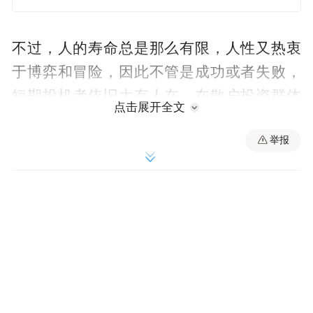
不过，人的寿命总是那么有限，人性又热衷
于博弈和冒险，因此不管是成功或者失败，
短期投机者依旧大有人在。在散户投资群体
点击展开全文
占八成以上的中国股票市场，美林时钟理论
举报
并不受待见。
近期有业内人士指出，经济尚未见底而通胀
预期似起，要警惕滞胀风险的来临。该人士
引述投资周期理论告诫说，股票和债券都不
安全，只有短久期的类货币品种可以参考。
记者翻阅报告及咨询专家，均未确定这一滞