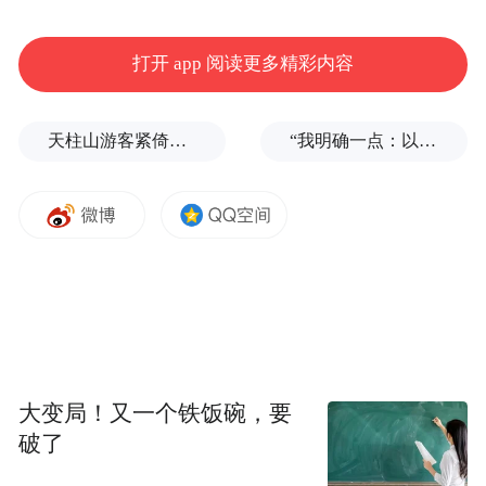
胀预感，但得到几乎一致的建议是，必须对
资产进行分散配置，主动博弈的风险仍未消
打开 app 阅读更多精彩内容
除。
天柱山游客紧倚护栏扶手缓步下山，险被台风吹飞
“我明确一点：以色列不接受！”内塔尼亚胡为何如此公开地挑衅特朗普？
毋庸置疑，即使是出类拔萃的经济学家，对
经济指标的预测总是难以战胜概率论的嘲
弄。对于非专业普通投资人而言，将大部分
的时间或资产进行被动配置，只留出小部分
进行主动操作，应是不错的选择。如果相
反，则可能事倍功半。
大变局！又一个铁饭碗，要
进行资产配置之前，不妨先看看我们身边哪
破了
些东西在涨价。超市的阿姨说，这段时间猪