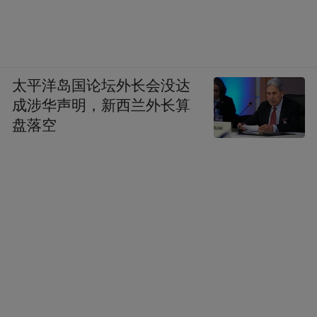
91、发展特色产业，实现3000万以上贫困人
口脱贫。发展劳务输出，实现1000万人转移
就业扶贫。对“一方水土不养一方人”地区约
太平洋岛国论坛外长会没达
1000万贫困人口实施易地搬迁。
成涉华声明，新西兰外长算
盘落空
92、改造建设百万公里农村公路。
93、让未能升学的贫困家庭初高中毕业生都
能接受职业教育。将所有符合条件的贫困家
庭纳入低保范围。
94、义务教育学校标准化。实施高中阶段教