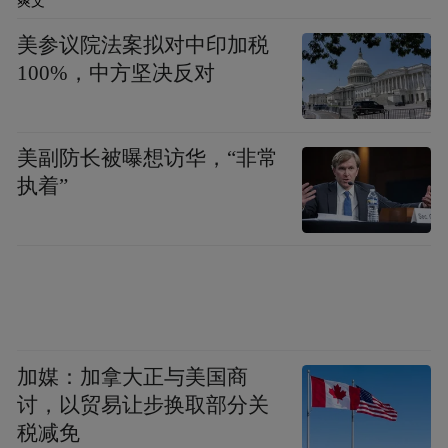
爽文
22、建立农产品质量安全监管追溯信息系
美参议院法案拟对中印加税
统。
100%，中方坚决反对
23、实现“百县千乡万村”农村一二三产业融
美副防长被曝想访华，“非常
合发展试点示范工程。
执着”
24、加快大型飞机研制。
25、发展新一代和重型运载火箭、新型卫星
加媒：加拿大正与美国商
等空间平台与有效载荷。
讨，以贸易让步换取部分关
税减免