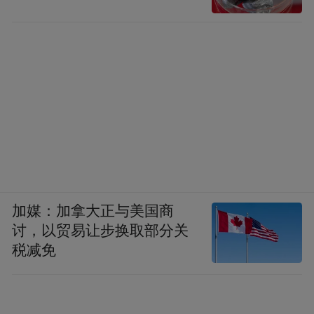
83、新增用气450亿立方米，替代燃煤锅炉
18．9万蒸吨。
84、对江河源头及378个水质达到或优于III类
的江河湖库实施严格保护。
85、开展1000万亩受污染耕地治理修复和
4000万亩受污染耕地风险管控。
加媒：加拿大正与美国商
讨，以贸易让步换取部分关
税减免
86、建设5座中低放射性废物处置场和1个高
放射性废物处理地下实验室。