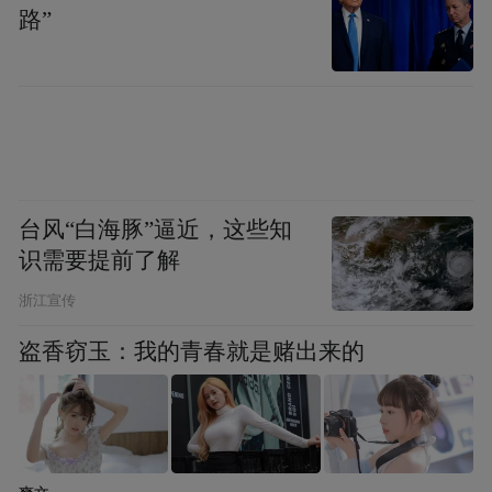
路”
18、建设国家种质资源收集保存和研究体
系。建设海南、甘肃、四川等国家级育制种
基地和100个区域性良种繁育基地。
台风“白海豚”逼近，这些知
19、新增高效节水灌溉面积1亿亩。
识需要提前了解
浙江宣传
20、建设500个全程机械化示范县，主要农作
盗香窃玉：我的青春就是赌出来的
物耕种收综合机械化率达到70％左右。
21、实施“互联网＋”现代农业。