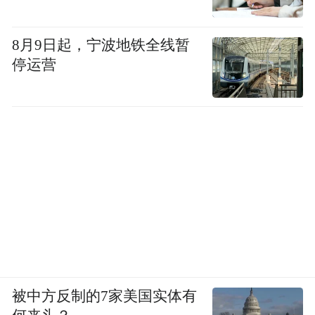
更大的区别在于起升前不列行盘局整理，而
是以收敛三角形或者旗形来完成甩累赘的任
8月9日起，宁波地铁全线暂
务，回调介入法的回调较深，5日均线轻易下
停运营
穿10日均线，而本小节的题名就意味着5日均
线下弯只是达到10日均线而已，不作穿破或
不有效破坏随上而来10日均线的向上势头。
量上与上两者有共同之处的是返升前均有地
量产生，并且准确事发在5日均线即将交叉10
日均线的接触点。
这情形表面看有些相似于中线走势品种中提
到的竹节式上扬的中间接合部状况，细看之
被中方反制的7家美国实体有
下区别是蛮大的。那类走势5日均线不作下