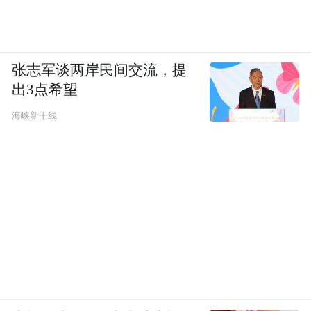
第九式：升至前期高点
张志军谈两岸民间交流，提
出3点希望
当股价回调后返升至前期高点处是敏感时
海峡新干线
刻，突破不过去形成双头杀伤力极强，能直
接突破过去的属回调走势按幅度比或对称结
构再次上扬的较常见。而这次推出的颇值的
重点关注的形态区别就在于；升至前期高点
或已达理论高度，即不下跌又不连升，倒是
停住盘留一段时间然后在实施向上突破，由
此看来逢前期高点盘整不是只有下跌一个取
向这种蓄势的形态分两类情形，虽然具备同