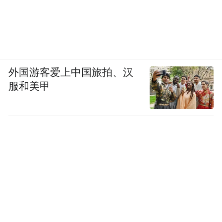
幅后整理完毕，它及时来招呼你；又要起步
了快跟上。固然这时还有别类可依，但远没
有它那么起眼。此番拟人不会司在作文，是
督促你在适当的时候主动地去做幅度化的联
外国游客爱上中国旅拍、汉
想。不过，千万不要自作多情，人家没有按
服和美甲
照幅度化规律运行，你强往身上套，本来还
有涨头你却拿前一次涨幅来量，够尺了就
卖，或本来是昙花一现你却以为没到头，还
在傻等不会延出的涨幅，所以要找准对象。
本小节较难，下面将精解一案例。
中视传媒
向上的三段走势，都以相同的幅度