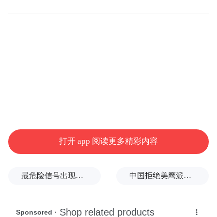
了第二作用，它暂时没有了使用价值，再有
的作用就是使坏了；说明后市趋淡不甚乐
观。购买意向由于之前均线不助涨(第一作用)
的缘故以销声匿迹，随之而来防线又将失守
那惟有逃命为上策，所以，此处转而还可设
挡为最终止损。不过，对成交量没有放的过
大，不是大阴线下破，尚可留留察看，某些
时候量也可作为股价真跌假跌的式金石。可
是暴露明显时股价已削去不少，那只有从分
打开 app 阅读更多精彩内容
发现
时走势上早些
走坏的迹象。
最危险信号出现！全球能源大动脉岌岌可危
中国拒绝美鹰派副防长访华？弦外之音被热议
第二式：回调介入