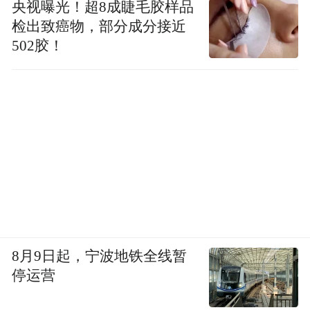
样特点，但由于原先的走势振幅不同，其实
央视曝光！超8成睫毛胶样品
检出致癌物，部分成分接近
破后的表现有相当的差异。
502胶！
说颇值得重点关注的形态是指这种情形；以
前的股价走势是小幅逐波抬高或在小范围内
箱体整理，振幅不大也未曾做过一次象样拉
升，这次回返临近前期高点不超不跌，一段
盘整过后做一次大的动作，令人刮目相看。
第十式：破箱体放量小涨
8月9日起，宁波地铁全线暂
停运营
股价一旦上破箱体的禁锢，后市应有可望，