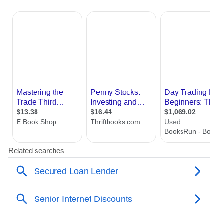
在传授回调介入技法之前，有必要带大家了
解一下顶和底的形成过程中的一些关键问
题。(1)股价到顶时(无论大顶小顶)庄家要做
头，通常不会把股价怎么推上去，不做盘整
再怎么砸下来，这样套不住别人的，所以要
制造一些假象在上面有所反复，尽量把散户
的钱圈多些进去(即便是短期头部为了洗筹也
要诱在高位踢在低位)。可为什么有那么多人
听从摆布呢？进去早的盼着还涨不舍得卖，
进去晚的是受了股价欲升的诱惑，没赚到钱
跌下来更不想卖，还没赚钱呢！要看清庄家
是在做头，尤其是对中长期大顶，除了头部
信号，形态标志，外加检验中短期均线支撑