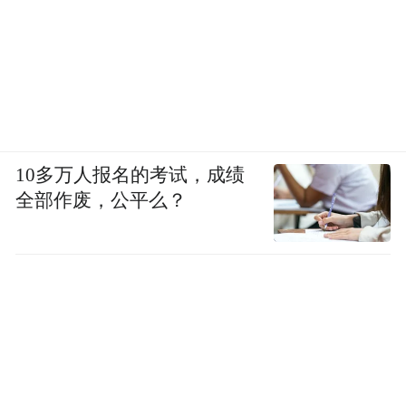
日走势好好的，孰不知今天一变脸股价掉了
回来，让在作日追高的人好不自在。为此，
选择回档是或者是在回档的第二天早市买
进，股价经过洗筹保持一天的强势一般没有
问题，起码跌下来的可能性比较小，不做冲
高而主动回撤就是为了加强攻势。回档杀进
10多万人报名的考试，成绩
要狙击在股价从底部突破后一两次的回档，
全部作废，公平么？
三次以上的回档要格外小心，除有理由肯定
先期是小幅上扬的走势。
当然，也不能见底部出个阳线后面收阴就杀
进，对高开落下，冲高回落猛然一柱天量等
还要回避三舍。