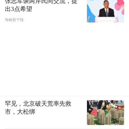
张志军谈两岸民间交流，提
出3点希望
第一种情况，往往是市场认为该公司市场份
行业
额已经很大(多数是30%以上)而
增长空间
海峡新干线
不够大，所以持续给予相对低估值，但是实
际上依靠市场份额进一步扩大以及行业增
长，该公司业绩复合增速在25%-45%之间(年
复合25%，5年增长300%；年复合45%，3年
增长300%)，最后导致股价上涨3倍。
第二种情况，业绩几乎没变化，估值大幅提
升，市场先是认为这类公司业绩增长很慢(实
罕见，北京破天荒率先救
市，大松绑
际上是正确的)所以给予低估值，但是由于某
种原因，市场改变观点认为该行业未来空间