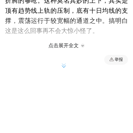
折腾的够呛。这种莫名其妙的上下，其实是
顶有趋势线上轨的压制，底有十日均线的支
撑，震荡运行于较宽幅的通道之中。搞明白
这是这么回事再不会大惊小怪了。
点击展开全文
借此提醒在做其他中线走势品种的时候，也
举报
应注意一下上轨压制下轨支撑的规律，它好
干涉波段的运行，不过支撑的下轨有的还在5
日均线。而5日均线支撑否，主要是短线操作
尤对快庄股要关注的，支撑长线走势的是趋
势底线，多靠近30日均线附近。这样一来，
解决了三条支撑线的归属问题，聚焦的视线
也有了各自的投向。当三条支撑线分别失去