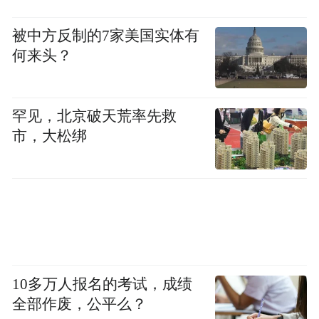
纳，在没有暴发出一次大涨幅之前，不必担
被中方反制的7家美国实体有
心冷不防掉下来。担心的倒是届时犒劳你一
何来头？
块肥肉，能不能吃进嘴里？因为大涨那一天
可能就是完结之日，当天保不住全阳是常
事，即便能保住过后持股也得格外小心。
罕见，北京破天荒率先救
市，大松绑
第五式：五日均线弯至十日均线
股价结束一波短期上扬，若再有要做有必要
进行一番洗筹，像上述的两种回调和平台整
理那样。这里再添加一种有别于两者的中继
10多万人报名的考试，成绩
形态，它回调的幅度有限也不做强势横盘，
全部作废，公平么？