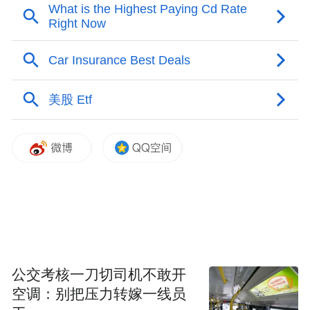
力度，还有一点值得警惕的是：股价在高位
大幅震荡，单日分时走势上下落差超过5%，
多日张罗就是不创新高，表明没多大希望
了。(2)股价回调跌到底一般不会马上起升，
庄家打底也要有个过程，先是起稳后由底部
向上突破，其中不时地还往下砸一砸，如同
股价在高位不时地往上窜一窜诱多一样，砸
的用意在于吓跑一些低位筹码，为什么人们
不逢低吸纳还要跑呢？因为这是被人遗望的
角落，走势远没有股价大幅度上涨那样撩
人，跑就更不奇怪了，还要往下跌怎么办？
可是，往往却是最后一跌。
公交考核一刀切司机不敢开
空调：别把压力转嫁一线员