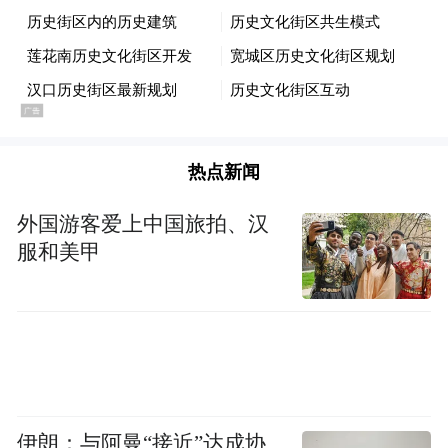
前会有个底部盘局，哪怕盘局中在放量收阴
也不要紧，那是庄家在护着接盘这时虽无再
跌的可能，但何时回升起来还是个未知数，
有的盘整两三天，有的七八天不一定，故不
要过早介入闲置资金，当股价刚脱离底部区
热点新闻
域或5日均线开始上翘，才是入货良机，随后
外国游客爱上中国旅拍、汉
股价会逐步回升或迅速拔起。
服和美甲
第三式：平台突破
股价上升了一段幅度，不续往上走也并不往
下调，而是打起横拉。这种横盘整理的态
伊朗：与阿曼“接近”达成协