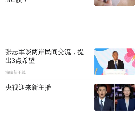
502胶！
台了，由于这类股票都是长庄驻扎锁筹良
好，上破后还会有不错的涨幅。操作上没啥
大说道，冒出头抓住便是。可是很多人却不
敢进，嫌股价涨的太高，有的都已经反倍。
张志军谈两岸民间交流，提
可是，你不进它却涨起来没完。
出3点希望
海峡新干线
第四式：小幅上扬
央视迎来新主播
股价开始以小幅上扬的形式，不急不躁沿着
坚挺的5日均线爬行，有的连续收小阳，有的
一下收阳一下收阴。靠近5日均线就弹升，离
远便回调，因此趁缩量落到5日均线处大胆吸