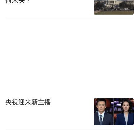
何来头？
弯，整理的时间更短，K线组合只顺沿股价
的继续攀升，庄家未做有意的编排。对此可
能有人觉得观察过细太麻烦，殊不知想赚钱
不麻烦点行吗？不正是马马虎虎错失了多少
良机；不正是由某一点的小小变化，决定了
取舍的正确与否？还拿5日均线和10日均线的
关系来说，在这里是买点，在别处可能是要
大跌，可谓于无声处听惊雷，于细微处见功
底。
央视迎来新主播
第六式：幅度化联想
平时，个股走势少有一气呵成完成的，多是