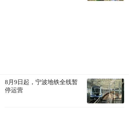
稍长整理是延到四至五天。
第八式：回档杀进
前有回调介入一文，说的回调是指结束一波
涨幅后，而回档是发生在一波涨幅之中，具
体表现在某日上涨之后。回档和回调不是一
个概念，不过是人们习惯地把股价下跌统称
8月9日起，宁波地铁全线暂
停运营
为调罢了。
很多人喜欢看涨买票，但不是每每都有连续
上涨的好势，震荡走势也是经常发生的。作