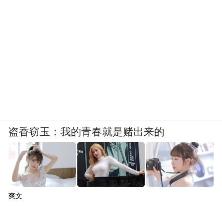
巨大，直接拉升估值。该案例最典型的是某
类公司，其业绩过去三年基本没有增长，但
市场看法发生巨大变化，这样的公司在最近
一年有非常多。但是在我看来，这类公司其
实很难把握。该案例另外一类典型的案例就
是军工行业，业绩基本没有人为变化，但是
由于市场突然性的认识到巨大的资产注入空
间，然后估值就开始大幅提升。
盗香窃玉：我的青春就是赌出来的
第三种情况，业绩和估值都有所提升，3年时
间业绩符合增长25%，同时估值提升一倍，
这是三类情况中最常见的一类，市场给予一
爽文
些不太受到关注的公司或者行业是相对低估