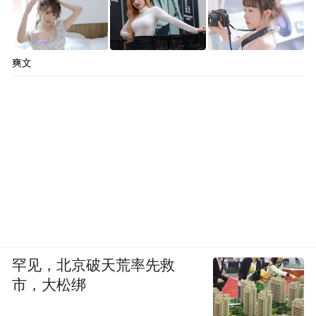
短暂整理是指股价从底部大阳线拔升起来，
不是一鼓作气把波段做完，而是稍作休整消
化获利浮筹，待五日均线跟上来接着飙升，
爽文
这种形态十分典型是上乘的介入时机。股价
在原来上涨时有成交量放大，当进入短暂整
理时成交量萎缩下来，五日均线上来能助涨
股价便大胆杀进，否则作罢。
说明：回档整理是一天。
罕见，北京破天荒率先救
短暂整理是两三天。
市，大松绑