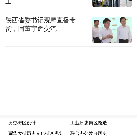
工
现在我们讲回调介入，投资股市有一种比较
安全的方法，既保证收益又不被套老。股市
陕西省委书记观摩直播带
货，同董宇辉交流
有这等好事？是的，其实炒股若能掌握得当
的方法赚钱不是很难的。比如，选择股价走
高后回落起稳适机介入，就是一种颇为称道
的方法。股市风险多聚集在股价走高时，回
调走低就是在释放风险。稳健的投资者能克
制住追高欲望炒股便成功了一半。另一半则
是逢低吸纳，这句被人叫烂了的词汇却是金
玉良言，但真正做到这一点还得要修炼一
番。回调介入的股票，一定要选在处于大的
上升趋势中，处于下降通道的股票反弹抢不
得，一不小心就被砸进去了。回调走势起动