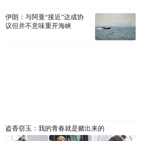
重复着，不管是一次的数目小阳，两次的两
天大阳，三次的四小阳类一大阳，从形态上
伊朗：与阿曼“接近”达成协
看真不知道它当时要怎么涨，哪一次会涨到
议但并不意味重开海峡
什么程度，可用幅度化的联想来把握便简单
的顺水推舟。盘口这一次能否重演，可就甭
说了，生死攸关的十日均线没有如期地顶上
去不免令人担忧。第一次虽有急破十日均
线，但量没有放大，原因也是有市场背景
的，这一次却是放量下破，后有反复但没有
加强十日均线的作用力。
第七式：短暂整理
盗香窃玉：我的青春就是赌出来的