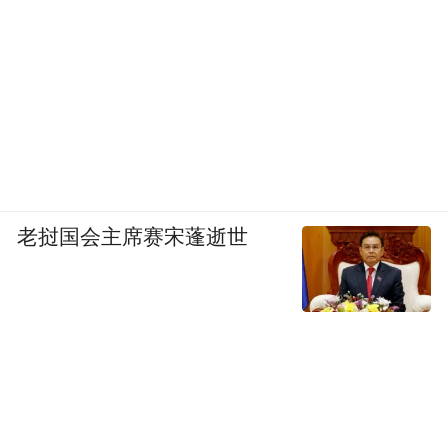
采取一段一段地渐进方式，间中留有调整的
空当儿，每段涨幅的比例几乎相等，于是把
它简说为幅度化。
幅度化控制的是尺度和斜率，时间概念和形
态规划不见得雷同。幅度化给我们在操作中
老挝国会主席赛宋蓬逝世
的提示不能用别的什么规律来替代，它以独
具一格的形式分别预见新的升势来临，持续
和将告一段落。比如形态并无迹象显示滞涨
时，你还在憧憬未来，它提前预警；这一段
涨得差不多了快要调整，此时更不该有买进
的念头；股价在涨担心能继续否？它不时来
安抚你；别紧张后面还有戏；在结束一段涨