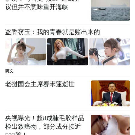
势。可上可下。但细致观察，是上上升中继
议但并不意味重开海峡
强势整理抑或盘整出货，还是能看出些不同
造势的区别之处。强势整理：(一)横盘中上下
盗香窃玉：我的青春就是赌出来的
震幅度窄小；(二)前期上涨时成交量放的不是
很过大。相反，可能就是盘整出货。强势整
理突破强是有征兆的，通常在盘局的尾声来
一次缩量收阴，我习惯把这称之为最后砸一
爽文
下，多数地量就是怎么砸出来的。随后，如
果成交量略有放大只是恢复性收回失地，留
老挝国会主席赛宋蓬逝世
待明日突破，如果成交量成倍放大那就是大
阳直接突破。选择的契机多是走平的5日均线
等10均线上来时。嫌乎这么些麻烦，那就什
央视曝光！超8成睫毛胶样品
么时候突破什么时侯再说。不过，要防备当
检出致癌物，部分成分接近
日早市起升的措手不及。还有就是高位的平