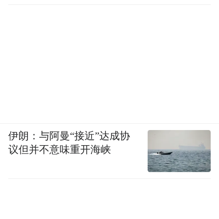
这是正常的逻辑思维，相信有人能把握毋需
我来提醒。在这里说的破箱体放量小涨是
指：股价突破后并未迅猛大涨，聚推的成交
量与对应涨幅不大的股价不成常规正比，这
就说明有股被压抑的动能仍未释放，必将在
将来的股价上体现出来。加之好不容易突破
箱体，还没怎么样就掉回来？两点相加仅实
现小小的涨幅似乎有点高射炮打蚊子。
伊朗：与阿曼“接近”达成协
议但并不意味重开海峡
有时候还真得对异动、不合情理的事况动动
脑子，象这类是该用脑子的地方，不过也要
站在客观的立场上分析，不能强加个人意志
掺杂一己私欲。当解开其中的蹊跷来也不要