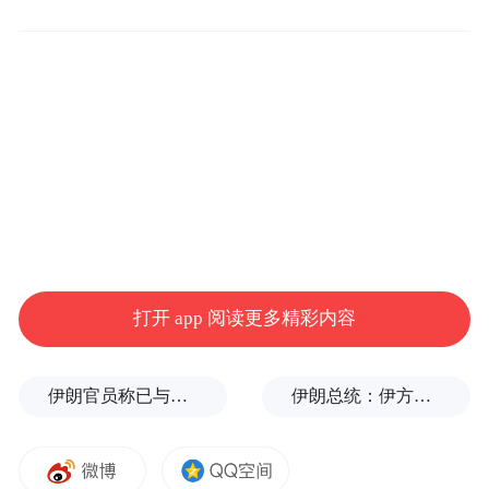
连续十三年发布的《世界品牌500强》排行榜
评判的依据是品牌的世界影响力。品牌影响
力(Brand Influence)是指品牌开拓市场、占领
市场并获得利润的能力。按照品牌影响力的
三项关键指标，即市场占有率(Share of
Market)、品牌忠诚度(Brand Loyalty)和全球
领导力(Global Leadership)，世界品牌实验室
对全球8000个知名品牌进行了评分，最终推
出了世界最具影响力的500个品牌。
打开 app 阅读更多精彩内容
2016年《世界品牌500强》排行榜入选国家共
伊朗官员称已与阿曼就霍尔木兹海峡通行问题明确总体框架
伊朗总统：伊方未在涉谅解备忘录的谈判中作任何让步
计28个。从品牌数量的国家分布看，美国占
据500强中的227席，继续保持品牌大国风范;