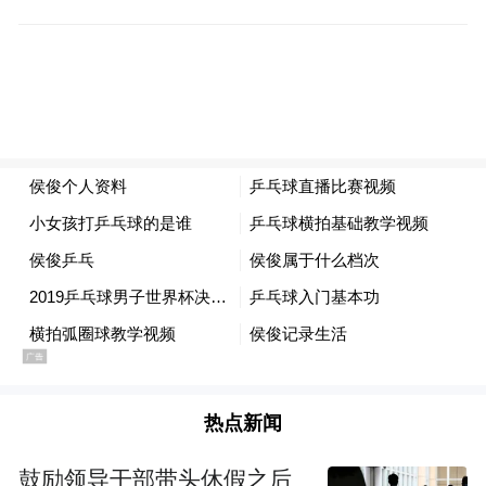
营，分别有24个品牌、23个、22个品牌入
选。虽然传媒行业入选品牌较多，但人们阅
读和观看习惯的改变，导致传媒品牌排名的
下滑或落榜，而新兴的网络媒体，却在享受
飞快的增长。
今年新上榜的品牌总计有27个，这些品牌分
散于各个行业。其中，有16个品牌来自美
国，5个品牌来自中国，其余少数品牌来自于
英国、德国、印度等。美国作为世界强国之
一，各个行业都有品牌佼佼者，新上榜的墨
西哥风味快餐(Chipotle)风靡美国多年，2016
热点新闻
年冲破往年食品不洁流言进军榜单，德州仪
鼓励领导干部带头休假之后