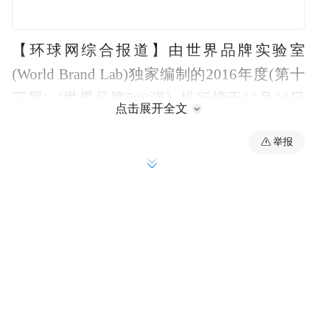
【环球网综合报道】由世界品牌实验室
(World Brand Lab)独家编制的2016年度(第十
三届)《世界品牌500强》排行榜于12月26日
点击展开全文
在美国纽约揭晓。苹果(Apple)继2016以来不
举报
断推陈出新，总体表现强劲，一举击败谷歌
(Google)重返宝座。谷歌(Google)退居第二，
亚马逊(Amazon)因为电子商务在全球的普
及，以创新的服务继续保持季军的位置。而
中国入选的品牌共有36个，其中入围百强的
品牌有国家电网、工商银行、腾讯、CCTV、
海尔、中国移动、华为、联想。