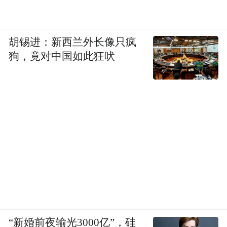
胡锡进：新西兰外长像只疯
狗，竟对中国如此狂吠
“新婚前夜输光3000亿”，硅