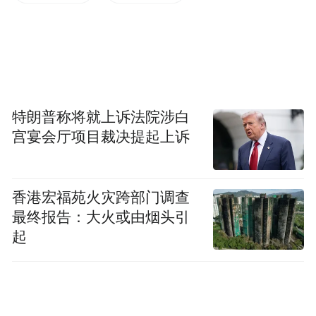
英国、法国均以41个品牌入选并列第二;日
本、中国、德国、瑞士和意大利是品牌大国
的第二阵营，分别有37个、36个、26个、19
个和17个品牌入选。由此可见，即使欧洲经
济低迷，但欧美国家的超级品牌似乎依然坚
特朗普称将就上诉法院涉白
挺。中国虽然有36个品牌入选，但相对于13
宫宴会厅项目裁决提起上诉
亿人口大国和世界第二大经济体, 中国品牌显
然还处于“第三世界”。
香港宏福苑火灾跨部门调查
今年《世界品牌500 强》共覆盖了50个行
最终报告：大火或由烟头引
业，食品与饮料行业因38个品牌入选位居第
起
一;汽车与零件行业共有37个品牌入榜而位居
第二;传媒行业有33个品牌入选而位居第三。
零售、能源和互联网行业是行业品牌第二阵