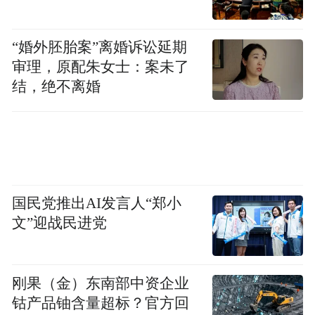
的第二和第三。中国入选的36个品牌中只有
茅台(417岁)、青岛啤酒(113岁)和中国银行
“婚外胚胎案”离婚诉讼延期
(104岁)超越百龄。依行业来看，食品与饮料
审理，原配朱女士：案未了
类品牌最古老，100岁以上的入选品牌占到了
结，绝不离婚
29个。而互联网品牌最年轻，如连我
(LINE)、WhatsApp、Instagram等品牌从建立
至今不到10 年的时间，却都拥有几亿用户，
并成为世界级品牌。
国民党推出AI发言人“郑小
分析中国品牌入选数量少的原因，剑桥大学
文”迎战民进党
制造业研究院斯蒂芬•埃文斯教授(Steve
Evans)认为，“中国制造大而不强，必须技术
和品牌两条腿走路”。哈佛大学商学院约翰•
刚果（金）东南部中资企业
钴产品铀含量超标？官方回
戴腾(John Deighton)教授认为，“中国品牌的