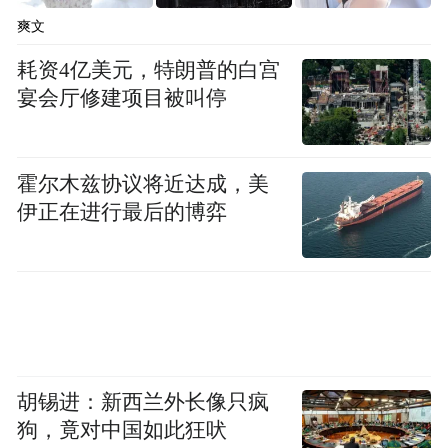
影响力也遭受重创，名次大幅下跌。值得一
爽文
提的是，新兴行业的迅猛发展与传统老牌行
耗资4亿美元，特朗普的白宫
业的衰退有着鲜明的对比，老牌手机制造业
宴会厅修建项目被叫停
也继续下滑，曾经的手机巨头诺基亚也已跌
出了500强榜单。
霍尔木兹协议将近达成，美
伊正在进行最后的博弈
2016年度《世界品牌500强》的平均年龄达到
93.71岁，因为剔除了大学等非盈利机构，平
均年龄比去年的100.71岁略微下降。其中100
岁以上的“老字号”达206个。最古老的品牌是
茅台(Moutai)，迄今已经有417年历史，圣戈
班(Saint Gobain)、马爹利(Martell)因为分别拥
胡锡进：新西兰外长像只疯
有351年和301年历史而分别位居最古老品牌
狗，竟对中国如此狂吠