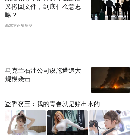
器(Texas Instrument)、通用电力(General
又撤回文件，到底什么意思
Dynamics)也纷纷进入榜单;而中国新上榜的万
嘛？
科(Vanke)、中国中铁(CREC)、中国太平
基本常识项栋梁
(CHINA TAIPING)也一直闻名中外。
因行业竞争加剧及品牌战略失误，计算机与
通讯品牌爱立信(Ericsson)成为今年下滑最大
的品牌输家。受到行业不景气的影响，部分
乌克兰石油公司设施遭遇大
规模袭击
品牌的名次下跌也较大。受网路媒体等新兴
媒体的影响，传统媒体行业集体下滑，其中
自然(Nature)和科学(Science)跌幅最大，知名
盗香窃玉：我的青春就是赌出来的
财经杂志商业周刊(BusinessWeek)直接跌出榜
单。美国能源公司康菲(ConocoPhillips)因能
源行业的不景气以及石油价格萎靡，其品牌