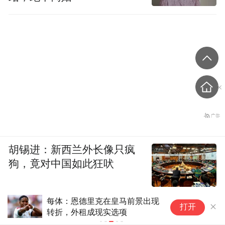
胡锡进：新西兰外长像只疯
狗，竟对中国如此狂吠
每体：恩德里克在皇马前景出现
“
打开
转折，外租成现实选项
文
N