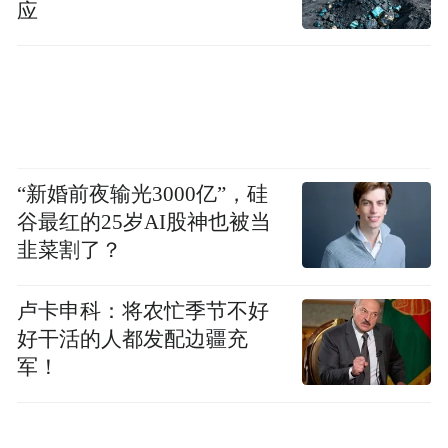
应
原产国战略应尽可能避免，美国90%的鞋都
是中国制造，但都贴的还是美国品牌。应该
将品牌建立在消费者所关心的品质之上，而
不是原产地”。世界品牌实验室主席、诺贝尔
经济学奖得主罗伯特·蒙代尔(Robert Mundell)
教授分析说，“现代经济的一个重要特征就是
“新婚前夜输光3000亿”，硅
谷最红的25岁AI股神也被当
品牌主导，我们对于世界经济强国的了解和
韭菜割了？
认识大都是从品牌开始的。政府官员应该和
企业首脑一样，加强品牌策略研究，因为品
卢卡申科：将农忙季节不好
牌是区域经济中鲜活的生命体，也是其核心
好干活的人都发配边疆充
竞争力的最直接体现”。
军！
2016年度《世界品牌500 强》的完全榜单和