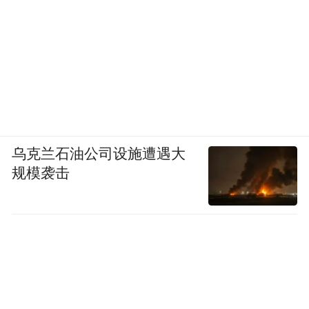
分析报告，刊登在世界企业家集团旗下的
《总裁》杂志12 月号上。世界品牌实验室自
2003 年开始就对世界50个国家的4万多个主
流品牌进行跟踪研究，并建立了最大的世界
品牌数据库。世界品牌实验室(World Brand
Lab)是全球领先的品牌咨询、研究和测评机
构，由1999年诺贝尔经济学奖得主罗伯特·蒙
乌克兰石油公司设施遭遇大
代尔教授(Robert Mundell)担任主席，全资附
规模袭击
属于世界企业家集团(iCEO.com)。世界品牌
实验室致力于品牌估值、品牌战略、品牌命
名、品牌设计、品牌保护，其专家和顾问来
自哈佛大学、耶鲁大学、麻省理工学院、牛
津大学、剑桥大学等世界一流学府,其研究成
果已经成为许多企业并购过程中无形资产评