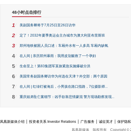
48小时点击排行
1
美副国务卿将于7月25日至26日访华
2
定了！2032年夏季奥运会主办城市为澳大利亚布里斯班
3
郑州地铁被困人员口述：车厢外水有一人多高 车厢内缺氧
4
在人间 | 亲历郑州暴雨：我用皮划艇救了一个孕妇
5
生命至上！第83集团军某旅紧急实施爆破分洪
6
美国常务副国务卿访华为何选在天津？外交部：两个原因
7
在人间 | 红绿灯被淹后，小男孩在路口指路，7位摄影师...
8
重庆姐弟坠亡案细节：凶手欲靠悲情蒙混 警方现场勘察发现...
凤凰新媒体介绍
投资者关系 Investor Relations
广告服务
诚征英才
保护隐
凤凰新媒体
版权所有
Copyright © 