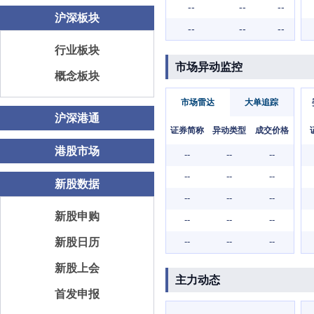
--
--
--
沪深板块
--
--
--
行业板块
市场异动监控
概念板块
市场雷达
大单追踪
沪深港通
证券简称
异动类型
成交价格
港股市场
--
--
--
--
--
--
新股数据
--
--
--
新股申购
--
--
--
新股日历
--
--
--
新股上会
主力动态
首发申报