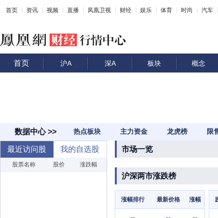
首页
资讯
视频
直播
凤凰卫视
财经
娱乐
体育
时尚
汽车
首页
沪A
深A
板块
概念
数据中心 >>
热点板块
主力资金
龙虎榜
限
最近访问股
我的自选股
市场一览
股票名称
股价
涨跌幅
沪深两市涨跌榜
涨幅排行
最新价格
涨幅
--
--
--