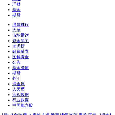
理财
基金
期货
股票排行
大单
市场雷达
资金流向
龙虎榜
融资融券
图解资金
公告
基金净值
期货
外汇
贵金属
人民币
宏观数据
行业数据
中国概念股
[行业]
金融
电力
机械
农业
地产
建筑
医药
电子
煤炭
[概念]