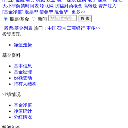
大小非解禁时间表
物联网
抗辐射药概念
高转送
资产注入
[基金净值]
股票型
债券型
混合型
更多>>
股票/基金
新闻
股票/基金列表
热门：
中国石油
工商银行
更多>>
投资表现
净值走势
基金资料
基本信息
基金经理
份额变动
持有人结构
业绩情况
基金净值
净值统计
分红情况
投资组合