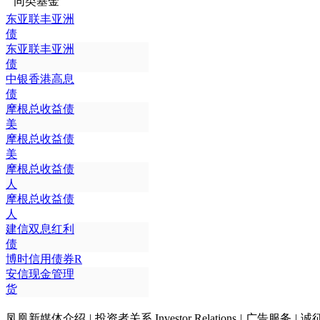
同类基金
东亚联丰亚洲
债
东亚联丰亚洲
债
中银香港高息
债
摩根总收益债
美
摩根总收益债
美
摩根总收益债
人
摩根总收益债
人
建信双息红利
债
博时信用债券R
安信现金管理
货
凤凰新媒体介绍
|
投资者关系 Investor Relations
|
广告服务
|
诚