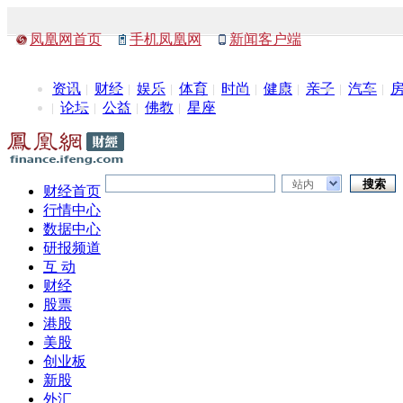
凤凰网首页
手机凤凰网
新闻客户端
资讯
财经
娱乐
体育
时尚
健康
亲子
汽车
论坛
公益
佛教
星座
站内
财经首页
行情中心
数据中心
研报频道
互 动
财经
股票
港股
美股
创业板
新股
外汇