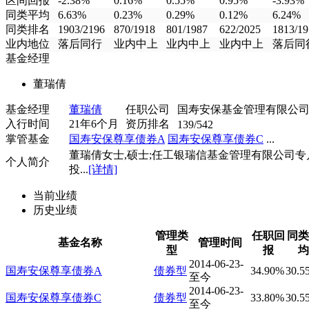
区间回报
-2.38%
0.16%
0.55%
0.95%
-3.93%
同类平均
6.63%
0.23%
0.29%
0.12%
6.24%
同类排名
1903/2196
870/1918
801/1987
622/2025
1813/19
业内地位
落后同行
业内中上
业内中上
业内中上
落后同
基金经理
董瑞倩
基金经理
董瑞倩
任职公司
国寿安保基金管理有限公
入行时间
21年6个月
资历排名
139/542
掌管基金
国寿安保尊享债券A
国寿安保尊享债券C
...
董瑞倩女士,硕士;任工银瑞信基金管理有限公司专
个人简介
投...
[详情]
当前业绩
历史业绩
管理类
任职回
同类
基金名称
管理时间
型
报
均
2014-06-23-
国寿安保尊享债券A
债券型
34.90%
30.5
至今
2014-06-23-
国寿安保尊享债券C
债券型
33.80%
30.5
至今