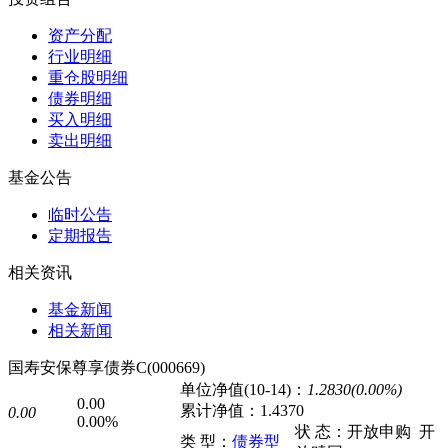
资产分配
行业明细
重仓股明细
债券明细
买入明细
卖出明细
基金公告
临时公告
定期报告
相关资讯
基金新闻
相关新闻
国寿安保尊享债券C(000669)
单位净值(10-14)：
1.2830(0.00%)
0.00
累计净值：
1.4370
0.00
0.00%
状 态：
开放申购
开
类 型：
债券型