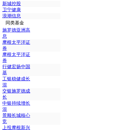
新城控股
卫宁健康
浪潮信息
同类基金
施罗德亚洲高
息
摩根太平洋证
券
摩根太平洋证
券
行健宏扬中国
基
工银稳健成长
混
交银施罗德成
长
中银持续增长
混
景顺长城核心
竞
上投摩根新兴