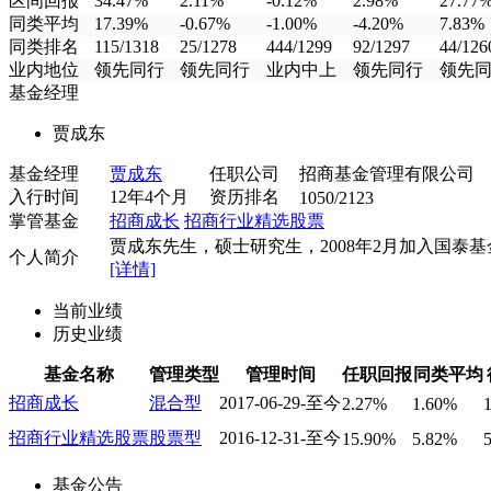
区间回报
34.47%
2.11%
-0.12%
2.98%
27.77
同类平均
17.39%
-0.67%
-1.00%
-4.20%
7.83%
同类排名
115/1318
25/1278
444/1299
92/1297
44/126
业内地位
领先同行
领先同行
业内中上
领先同行
领先
基金经理
贾成东
基金经理
贾成东
任职公司
招商基金管理有限公司
入行时间
12年4个月
资历排名
1050/2123
掌管基金
招商成长
招商行业精选股票
贾成东先生，硕士研究生，2008年2月加入国泰基金.
个人简介
[详情]
当前业绩
历史业绩
基金名称
管理类型
管理时间
任职回报
同类平均
招商成长
混合型
2017-06-29-至今
2.27%
1.60%
招商行业精选股票
股票型
2016-12-31-至今
15.90%
5.82%
基金公告