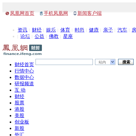
凤凰网首页
手机凤凰网
新闻客户端
资讯
财经
娱乐
体育
时尚
健康
亲子
汽车
论坛
公益
佛教
星座
站内
财经首页
行情中心
数据中心
研报频道
互 动
财经
股票
港股
美股
创业板
新股
外汇