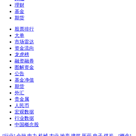
理财
基金
期货
股票排行
大单
市场雷达
资金流向
龙虎榜
融资融券
图解资金
公告
基金净值
期货
外汇
贵金属
人民币
宏观数据
行业数据
中国概念股
[行业]
金融
电力
机械
农业
地产
建筑
医药
电子
煤炭
[概念]