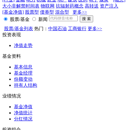
大小非解禁时间表
物联网
抗辐射药概念
高转送
资产注入
[基金净值]
股票型
债券型
混合型
更多>>
股票/基金
新闻
股票/基金列表
热门：
中国石油
工商银行
更多>>
投资表现
净值走势
基金资料
基本信息
基金经理
份额变动
持有人结构
业绩情况
基金净值
净值统计
分红情况
投资组合