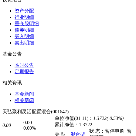
资产分配
行业明细
重仓股明细
债券明细
买入明细
卖出明细
基金公告
临时公告
定期报告
相关资讯
基金新闻
相关新闻
天弘聚利灵活配置混合(001647)
单位净值(01-11)：
1.3722(-0.53%)
0.00
累计净值：
1.3722
0.00
0.00%
状 态：
暂停申购
暂
类 型：
混合型