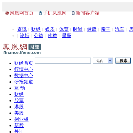
凤凰网首页
手机凤凰网
新闻客户端
资讯
财经
娱乐
体育
时尚
健康
亲子
汽车
论坛
公益
佛教
星座
站内
财经首页
行情中心
数据中心
研报频道
互 动
财经
股票
港股
美股
创业板
新股
外汇