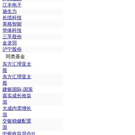
江丰电子
迪生力
长缆科技
美格智能
华体科技
三孚股份
金龙羽
沪宁股份
同类基金
东方汇理亚太
股
东方汇理亚太
股
建银国际-国策
嘉实成长收益
混
大成内需增长
混
交银稳健配置
混
中银收益混合H