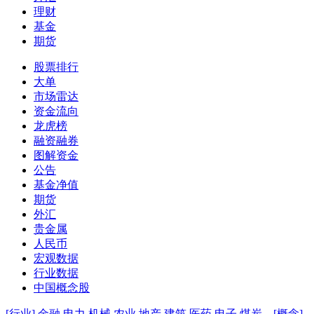
理财
基金
期货
股票排行
大单
市场雷达
资金流向
龙虎榜
融资融券
图解资金
公告
基金净值
期货
外汇
贵金属
人民币
宏观数据
行业数据
中国概念股
[行业]
金融
电力
机械
农业
地产
建筑
医药
电子
煤炭
[概念]