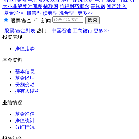
大小非解禁时间表
物联网
抗辐射药概念
高转送
资产注入
[基金净值]
股票型
债券型
混合型
更多>>
股票/基金
新闻
股票/基金列表
热门：
中国石油
工商银行
更多>>
投资表现
净值走势
基金资料
基本信息
基金经理
份额变动
持有人结构
业绩情况
基金净值
净值统计
分红情况
投资组合