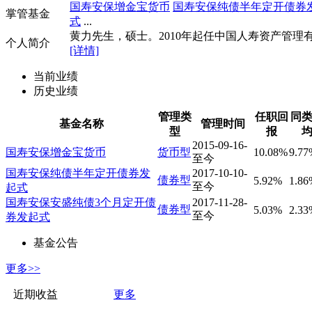
国寿安保增金宝货币
国寿安保纯债半年定开债券
掌管基金
式
...
黄力先生，硕士。2010年起任中国人寿资产管理有限
个人简介
[详情]
当前业绩
历史业绩
管理类
任职回
同
基金名称
管理时间
型
报
2015-09-16-
国寿安保增金宝货币
货币型
10.08%
9.77
至今
国寿安保纯债半年定开债券发
2017-10-10-
债券型
5.92%
1.86
至今
起式
国寿安保安盛纯债3个月定开债
2017-11-28-
债券型
5.03%
2.33
至今
券发起式
基金公告
更多>>
近期收益
更多