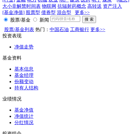
大小非解禁时间表
物联网
抗辐射药概念
高转送
资产注入
[基金净值]
股票型
债券型
混合型
更多>>
股票/基金
新闻
股票/基金列表
热门：
中国石油
工商银行
更多>>
投资表现
净值走势
基金资料
基本信息
基金经理
份额变动
持有人结构
业绩情况
基金净值
净值统计
分红情况
投资组合