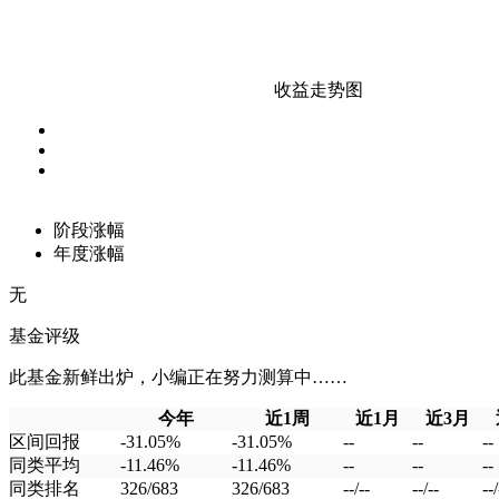
收益走势图
阶段涨幅
年度涨幅
无
基金评级
此基金新鲜出炉，小编正在努力测算中……
今年
近1周
近1月
近3月
区间回报
-31.05%
-31.05%
--
--
--
同类平均
-11.46%
-11.46%
--
--
--
同类排名
326/683
326/683
--/--
--/--
--/