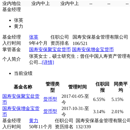
业内地位
业内中上
业内中上
--
--
--
基金经理
张英
黄力
基金经理
张英
任职公司
国寿安保基金管理有限公司
入行时间
9年4个月
资历排名
106/521
掌管基金
国寿安保聚宝盆货币
国寿安保增金宝货币
张英女士，硕士研究生；曾任中国人寿资产管理
个人简介
公司...
[详情]
当前业绩
管理类
任职回
同类平
基金名称
管理时间
型
报
均
国寿安保聚宝盆货
2017-01-05-至
货币型
6.55%
5.15%
币
今
国寿安保增金宝货
2017-10-31-至
货币型
3.14%
2.01%
币
今
基金经理
黄力
任职公司
国寿安保基金管理有限公
入行时间
50年11个月
资历排名
132/339