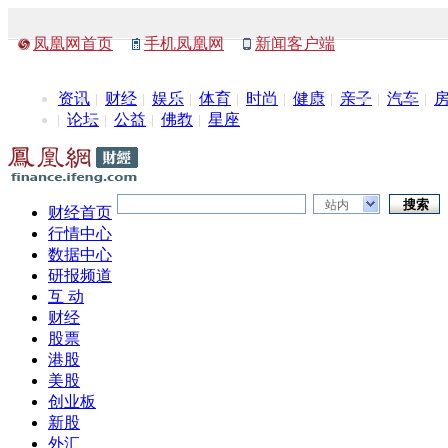
凤凰网首页
手机凤凰网
新闻客户端
资讯
财经
娱乐
体育
时尚
健康
亲子
汽车
论坛
公益
佛教
星座
站内
财经首页
行情中心
数据中心
研报频道
互 动
财经
股票
港股
美股
创业板
新股
外汇