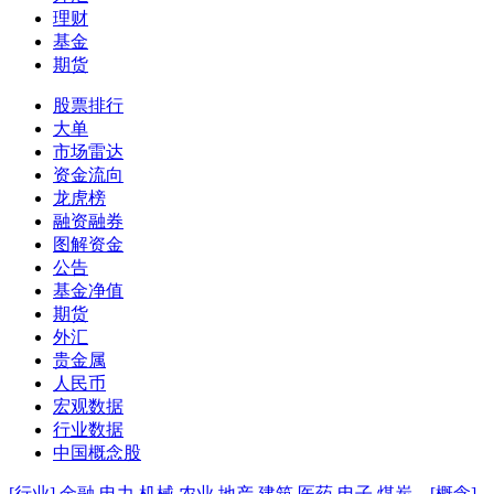
理财
基金
期货
股票排行
大单
市场雷达
资金流向
龙虎榜
融资融券
图解资金
公告
基金净值
期货
外汇
贵金属
人民币
宏观数据
行业数据
中国概念股
[行业]
金融
电力
机械
农业
地产
建筑
医药
电子
煤炭
[概念]