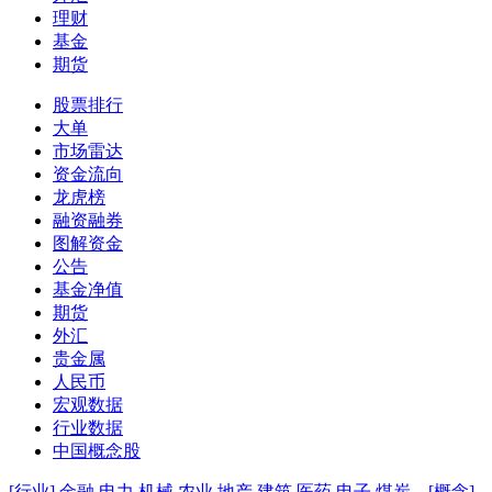
理财
基金
期货
股票排行
大单
市场雷达
资金流向
龙虎榜
融资融券
图解资金
公告
基金净值
期货
外汇
贵金属
人民币
宏观数据
行业数据
中国概念股
[行业]
金融
电力
机械
农业
地产
建筑
医药
电子
煤炭
[概念]