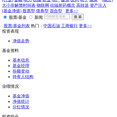
大小非解禁时间表
物联网
抗辐射药概念
高转送
资产注入
[基金净值]
股票型
债券型
混合型
更多>>
股票/基金
新闻
股票/基金列表
热门：
中国石油
工商银行
更多>>
投资表现
净值走势
基金资料
基本信息
基金经理
份额变动
持有人结构
业绩情况
基金净值
净值统计
分红情况
投资组合