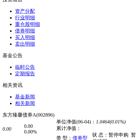
资产分配
行业明细
重仓股明细
债券明细
买入明细
卖出明细
基金公告
临时公告
定期报告
相关资讯
基金新闻
相关新闻
东方臻馨债券A(002896)
单位净值(06-04)：
1.0464(0.01%)
0.00
累计净值：
0.00
0.00%
状 态：
暂停申购
暂
类 型：
债券型