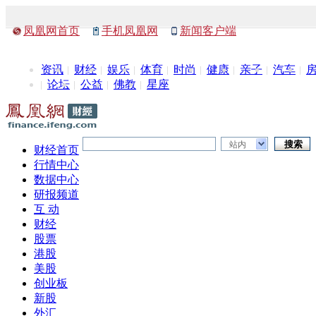
凤凰网首页
手机凤凰网
新闻客户端
资讯
财经
娱乐
体育
时尚
健康
亲子
汽车
论坛
公益
佛教
星座
站内
财经首页
行情中心
数据中心
研报频道
互 动
财经
股票
港股
美股
创业板
新股
外汇