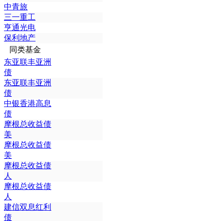
中青旅
三一重工
亨通光电
保利地产
同类基金
东亚联丰亚洲
债
东亚联丰亚洲
债
中银香港高息
债
摩根总收益债
美
摩根总收益债
美
摩根总收益债
人
摩根总收益债
人
建信双息红利
债