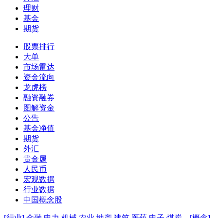
理财
基金
期货
股票排行
大单
市场雷达
资金流向
龙虎榜
融资融券
图解资金
公告
基金净值
期货
外汇
贵金属
人民币
宏观数据
行业数据
中国概念股
[行业]
金融
电力
机械
农业
地产
建筑
医药
电子
煤炭
[概念]