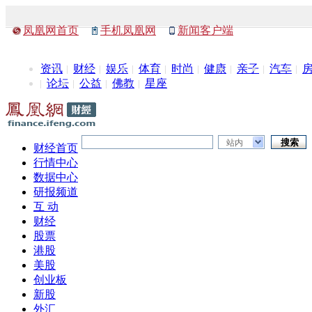
凤凰网首页
手机凤凰网
新闻客户端
资讯
财经
娱乐
体育
时尚
健康
亲子
汽车
论坛
公益
佛教
星座
站内
财经首页
行情中心
数据中心
研报频道
互 动
财经
股票
港股
美股
创业板
新股
外汇