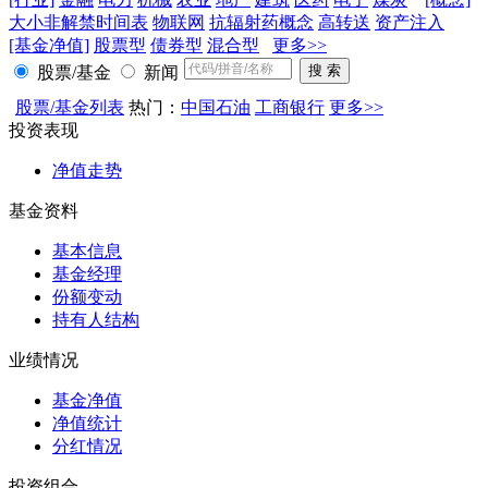
大小非解禁时间表
物联网
抗辐射药概念
高转送
资产注入
[基金净值]
股票型
债券型
混合型
更多>>
股票/基金
新闻
股票/基金列表
热门：
中国石油
工商银行
更多>>
投资表现
净值走势
基金资料
基本信息
基金经理
份额变动
持有人结构
业绩情况
基金净值
净值统计
分红情况
投资组合