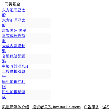
同类基金
东方汇理亚太
股
东方汇理亚太
股
建银国际-国策
嘉实成长收益
混
大成内需增长
混
交银稳健配置
混
中银收益混合H
上投摩根双息
平
民生加银红利
回
民生加银稳健
成
凤凰新媒体介绍
|
投资者关系 Investor Relations
|
广告服务
|
诚