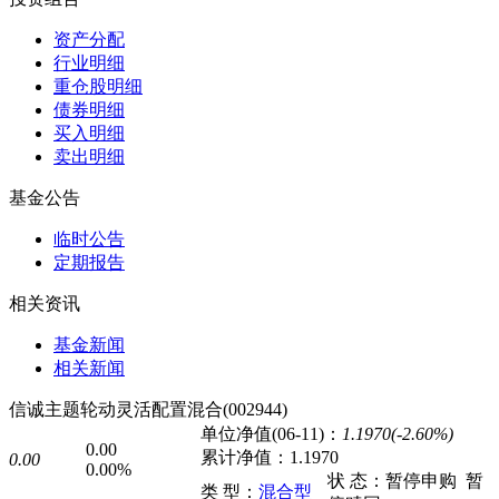
资产分配
行业明细
重仓股明细
债券明细
买入明细
卖出明细
基金公告
临时公告
定期报告
相关资讯
基金新闻
相关新闻
信诚主题轮动灵活配置混合(002944)
单位净值(06-11)：
1.1970(-2.60%)
0.00
累计净值：
1.1970
0.00
0.00%
状 态：
暂停申购
暂
类 型：
混合型