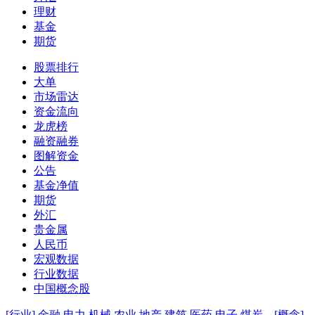
理财
基金
期货
股票排行
大单
市场雷达
资金流向
龙虎榜
融资融券
图解资金
公告
基金净值
期货
外汇
贵金属
人民币
宏观数据
行业数据
中国概念股
[行业]
金融
电力
机械
农业
地产
建筑
医药
电子
煤炭
[概念]