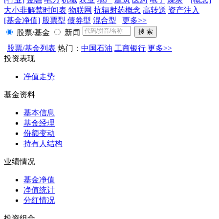
大小非解禁时间表
物联网
抗辐射药概念
高转送
资产注入
[基金净值]
股票型
债券型
混合型
更多>>
股票/基金
新闻
股票/基金列表
热门：
中国石油
工商银行
更多>>
投资表现
净值走势
基金资料
基本信息
基金经理
份额变动
持有人结构
业绩情况
基金净值
净值统计
分红情况
投资组合