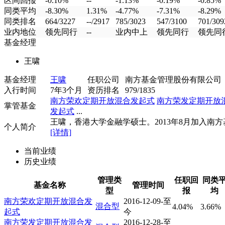
区间回报
-0.10%
--
-1.13%
-0.19%
-0.85%
同类平均
-8.30%
1.31%
-4.77%
-7.31%
-8.29%
同类排名
664/3227
--/2917
785/3023
547/3100
701/309
业内地位
领先同行
--
业内中上
领先同行
领先同
基金经理
王啸
基金经理
王啸
任职公司
南方基金管理股份有限公司
入行时间
7年3个月
资历排名
979/1835
南方荣欢定期开放混合发起式
南方荣发定期开放
掌管基金
发起式
...
王啸，香港大学金融学硕士。2013年8月加入南方基.
个人简介
[详情]
当前业绩
历史业绩
管理类
任职回
同类
基金名称
管理时间
型
报
均
南方荣欢定期开放混合发
2016-12-09-至
混合型
4.04%
3.66%
起式
今
南方荣发定期开放混合发
2016-12-28-至