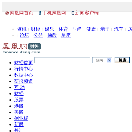
凤凰网首页
手机凤凰网
新闻客户端
资讯
财经
娱乐
体育
时尚
健康
亲子
汽车
论坛
公益
佛教
星座
站内
财经首页
行情中心
数据中心
研报频道
互 动
财经
股票
港股
美股
创业板
新股
外汇