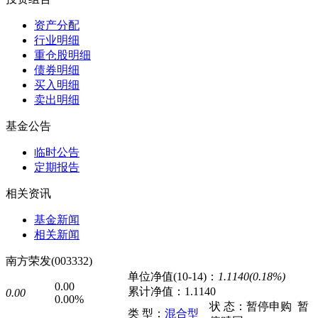
资产分配
行业明细
重仓股明细
债券明细
买入明细
卖出明细
基金公告
临时公告
定期报告
相关资讯
基金新闻
相关新闻
南方荣发(003332)
单位净值(10-14)：
1.1140(0.18%)
0.00
累计净值：
1.1140
0.00
0.00%
状 态：
暂停申购
暂
类 型：
混合型