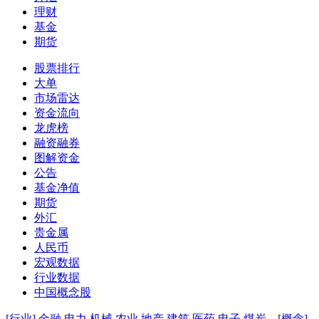
理财
基金
期货
股票排行
大单
市场雷达
资金流向
龙虎榜
融资融券
图解资金
公告
基金净值
期货
外汇
贵金属
人民币
宏观数据
行业数据
中国概念股
[行业]
金融
电力
机械
农业
地产
建筑
医药
电子
煤炭
[概念]