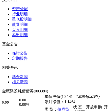
资产分配
行业明细
重仓股明细
债券明细
买入明细
卖出明细
基金公告
临时公告
定期报告
相关资讯
基金新闻
相关新闻
金鹰添盈纯债债券(003384)
单位净值(10-14)：
1.0294(0.03%)
0.00
累计净值：
1.1464
0.00
0.00%
状 态：
开放申购
开
类 型：
债券型