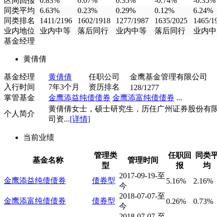
区间回报
0.83%
0.07%
0.35%
-0.74%
-0.35%
同类平均
6.63%
0.23%
0.29%
0.12%
6.24%
同类排名
1411/2196
1602/1918
1277/1987
1635/2025
1465/1
业内地位
业内中等
落后同行
业内中等
落后同行
业内中
基金经理
黄倩倩
基金经理
黄倩倩
任职公司
金鹰基金管理有限公司
入行时间
7年3个月
资历排名
128/1277
掌管基金
金鹰添益纯债债券
金鹰添富纯债债券
...
黄倩倩女士，硕士研究生，历任广州证券股份有
个人简介
司资...
[详情]
当前业绩
管理类
任职回
同类
基金名称
管理时间
型
报
均
2017-09-19-至
金鹰添益纯债债券
债券型
5.16%
2.16%
今
2018-07-07-至
金鹰添富纯债债券
债券型
0.26%
0.73%
今
2018-07-07-至