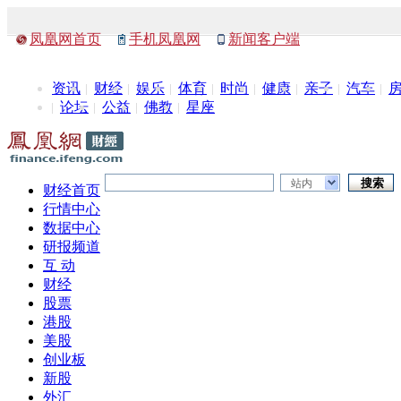
凤凰网首页
手机凤凰网
新闻客户端
资讯
财经
娱乐
体育
时尚
健康
亲子
汽车
论坛
公益
佛教
星座
站内
财经首页
行情中心
数据中心
研报频道
互 动
财经
股票
港股
美股
创业板
新股
外汇