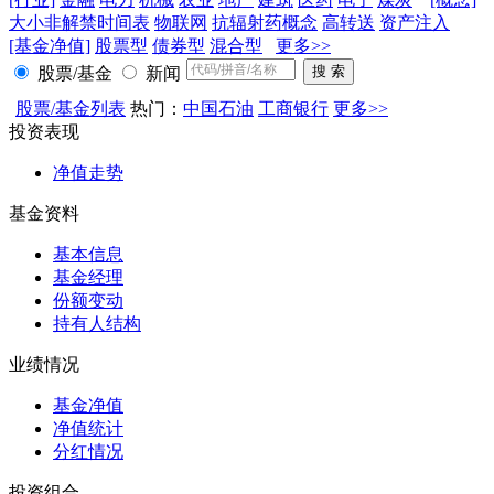
大小非解禁时间表
物联网
抗辐射药概念
高转送
资产注入
[基金净值]
股票型
债券型
混合型
更多>>
股票/基金
新闻
股票/基金列表
热门：
中国石油
工商银行
更多>>
投资表现
净值走势
基金资料
基本信息
基金经理
份额变动
持有人结构
业绩情况
基金净值
净值统计
分红情况
投资组合