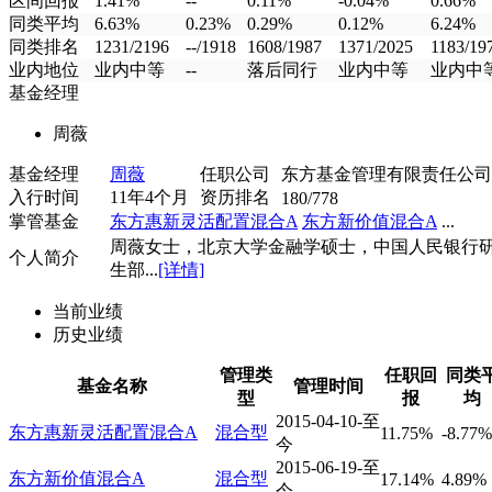
区间回报
1.41%
--
0.11%
-0.04%
0.66%
同类平均
6.63%
0.23%
0.29%
0.12%
6.24%
同类排名
1231/2196
--/1918
1608/1987
1371/2025
1183/19
业内地位
业内中等
--
落后同行
业内中等
业内中
基金经理
周薇
基金经理
周薇
任职公司
东方基金管理有限责任公司
入行时间
11年4个月
资历排名
180/778
掌管基金
东方惠新灵活配置混合A
东方新价值混合A
...
周薇女士，北京大学金融学硕士，中国人民银行
个人简介
生部...
[详情]
当前业绩
历史业绩
管理类
任职回
同类
基金名称
管理时间
型
报
均
2015-04-10-至
东方惠新灵活配置混合A
混合型
11.75%
-8.77%
今
2015-06-19-至
东方新价值混合A
混合型
17.14%
4.89%
今