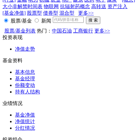
大小非解禁时间表
物联网
抗辐射药概念
高转送
资产注入
[基金净值]
股票型
债券型
混合型
更多>>
股票/基金
新闻
股票/基金列表
热门：
中国石油
工商银行
更多>>
投资表现
净值走势
基金资料
基本信息
基金经理
份额变动
持有人结构
业绩情况
基金净值
净值统计
分红情况
投资组合