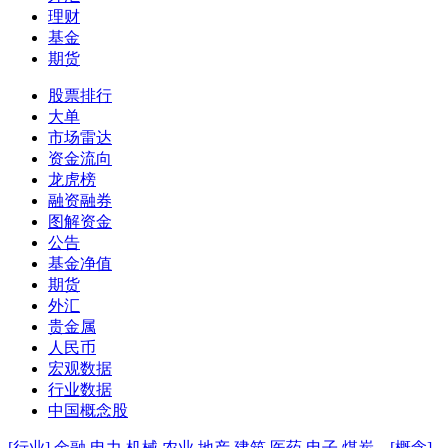
理财
基金
期货
股票排行
大单
市场雷达
资金流向
龙虎榜
融资融券
图解资金
公告
基金净值
期货
外汇
贵金属
人民币
宏观数据
行业数据
中国概念股
[行业]
金融
电力
机械
农业
地产
建筑
医药
电子
煤炭
[概念]