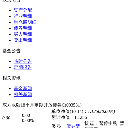
资产分配
行业明细
重仓股明细
债券明细
买入明细
卖出明细
基金公告
临时公告
定期报告
相关资讯
基金新闻
相关新闻
东方永熙18个月定期开放债券C(003531)
单位净值(10-14)：
1.1256(0.00%)
0.00
累计净值：
1.1256
0.00
0.00%
状 态：
暂停申购
暂
类 型：
债券型