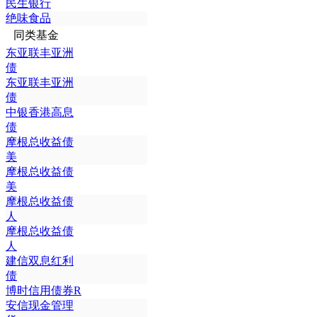
民生银行
绝味食品
同类基金
东亚联丰亚洲
债
东亚联丰亚洲
债
中银香港高息
债
摩根总收益债
美
摩根总收益债
美
摩根总收益债
人
摩根总收益债
人
建信双息红利
债
博时信用债券R
安信现金管理