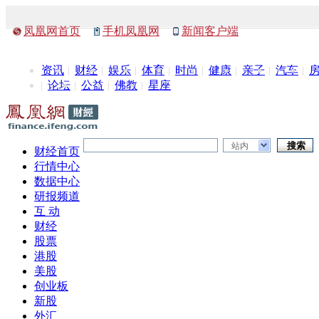
凤凰网首页
手机凤凰网
新闻客户端
资讯
财经
娱乐
体育
时尚
健康
亲子
汽车
论坛
公益
佛教
星座
站内
财经首页
行情中心
数据中心
研报频道
互 动
财经
股票
港股
美股
创业板
新股
外汇