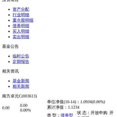
资产分配
行业明细
重仓股明细
债券明细
买入明细
卖出明细
基金公告
临时公告
定期报告
相关资讯
基金新闻
相关新闻
南方卓元C(003613)
单位净值(10-14)：
1.0934(0.06%)
0.00
累计净值：
1.1234
0.00
0.00%
状 态：
开放申购
开
类 型：
债券型