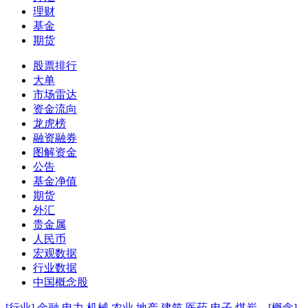
理财
基金
期货
股票排行
大单
市场雷达
资金流向
龙虎榜
融资融券
图解资金
公告
基金净值
期货
外汇
贵金属
人民币
宏观数据
行业数据
中国概念股
[行业]
金融
电力
机械
农业
地产
建筑
医药
电子
煤炭
[概念]