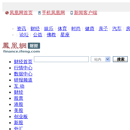
凤凰网首页
手机凤凰网
新闻客户端
资讯
财经
娱乐
体育
时尚
健康
亲子
汽车
论坛
公益
佛教
星座
站内
财经首页
行情中心
数据中心
研报频道
互 动
财经
股票
港股
美股
创业板
新股
外汇