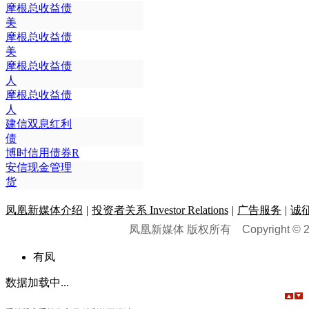
摩根总收益债
美
摩根总收益债
美
摩根总收益债
人
摩根总收益债
人
建信双息红利
债
博时信用债券R
安信现金管理
货
凤凰新媒体介绍
|
投资者关系 Investor Relations
|
广告服务
|
诚
凤凰新媒体 版权所有
Copyright © 20
有凤
数据加载中...