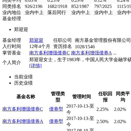
同类平均
6.63%
0.23%
0.29%
0.12%
6.24%
同类排名
926/2196
1682/1918
852/1987
797/2025
1115/1
业内地位
业内中上
落后同行
业内中上
业内中上
业内中
基金经理
郑迎迎
基金经理
郑迎迎
任职公司
南方基金管理股份有限公司
入行时间
12年4个月
资历排名
1028/1546
掌管基金
南方多利增强债券C
南方多利增强债券A
...
郑迎迎女士，生于1983年，中国人民大学金融学硕士
个人简介
[详情]
当前业绩
历史业绩
管理类
任职回
同类平
基金名称
管理时间
型
报
均
2017-10-13-至
南方多利增强债券C
债券型
2.25%
2.02%
今
2017-10-13-至
南方多利增强债券A
债券型
2.50%
2.02%
今
2017-08-10-至