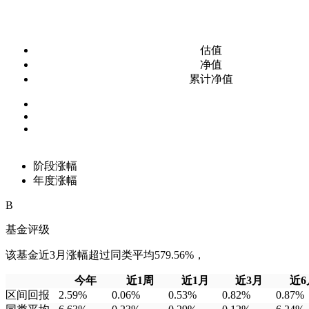
估值
净值
累计净值
阶段涨幅
年度涨幅
B
基金评级
该基金近3月涨幅超过同类平均579.56%，
今年
近1周
近1月
近3月
近6
区间回报
2.59%
0.06%
0.53%
0.82%
0.87%