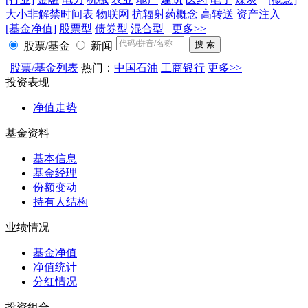
大小非解禁时间表
物联网
抗辐射药概念
高转送
资产注入
[基金净值]
股票型
债券型
混合型
更多>>
股票/基金
新闻
股票/基金列表
热门：
中国石油
工商银行
更多>>
投资表现
净值走势
基金资料
基本信息
基金经理
份额变动
持有人结构
业绩情况
基金净值
净值统计
分红情况
投资组合