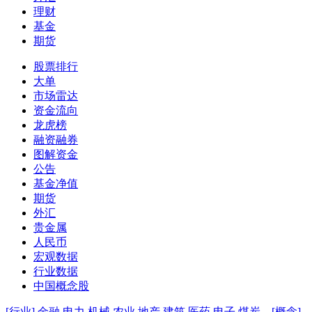
理财
基金
期货
股票排行
大单
市场雷达
资金流向
龙虎榜
融资融券
图解资金
公告
基金净值
期货
外汇
贵金属
人民币
宏观数据
行业数据
中国概念股
[行业]
金融
电力
机械
农业
地产
建筑
医药
电子
煤炭
[概念]