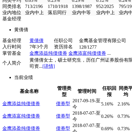
同类平均
6.63%
0.23%
0.29%
0.12%
6.24%
同类排名
713/2196
1710/1918
1398/1987
952/2025
795/19
业内地位
业内中上
落后同行
业内中等
业内中上
业内
基金经理
黄倩倩
基金经理
黄倩倩
任职公司
金鹰基金管理有限公司
入行时间
7年3个月
资历排名
128/1277
掌管基金
金鹰添益纯债债券
金鹰添富纯债债券
...
黄倩倩女士，硕士研究生，历任广州证券股份有
个人简介
司资...
[详情]
当前业绩
管理类
任职回
同类
基金名称
管理时间
型
报
均
2017-09-19-至
金鹰添益纯债债券
债券型
5.16%
2.16%
今
2018-07-07-至
金鹰添富纯债债券
债券型
0.26%
0.73%
今
2018-07-07-至
金鹰添盈纯债债券
债券型
0.69%
0.73%
今