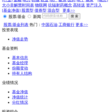
大小非解禁时间表
物联网
抗辐射药概念
高转送
资产注入
[基金净值]
股票型
债券型
混合型
更多>>
股票/基金
新闻
股票/基金列表
热门：
中国石油
工商银行
更多>>
投资表现
净值走势
基金资料
基本信息
基金经理
份额变动
持有人结构
业绩情况
基金净值
净值统计
分红情况
投资组合