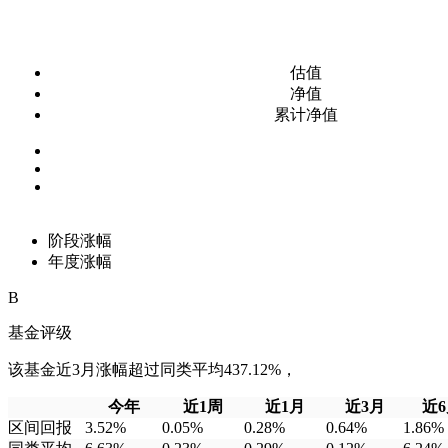
估值
净值
累计净值
阶段涨幅
年度涨幅
B
基金评级
该基金近3月涨幅超过同类平均437.12%，
今年
近1周
近1月
近3月
近
区间回报
3.52%
0.05%
0.28%
0.64%
1.86%