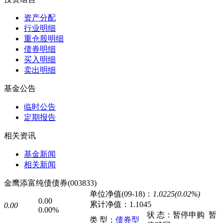
资产分配
行业明细
重仓股明细
债券明细
买入明细
卖出明细
基金公告
临时公告
定期报告
相关资讯
基金新闻
相关新闻
金鹰添富纯债债券(003833)
单位净值(09-18)：
1.0225(0.02%)
0.00
累计净值：
1.1045
0.00
0.00%
状 态：
暂停申购
暂
类 型：
债券型