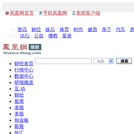
凤凰网首页
手机凤凰网
新闻客户端
资讯
财经
娱乐
体育
时尚
健康
亲子
汽车
论坛
公益
佛教
星座
站内
财经首页
行情中心
数据中心
研报频道
互 动
财经
股票
港股
美股
创业板
新股
外汇