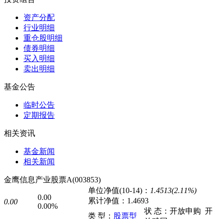
资产分配
行业明细
重仓股明细
债券明细
买入明细
卖出明细
基金公告
临时公告
定期报告
相关资讯
基金新闻
相关新闻
金鹰信息产业股票A(003853)
单位净值(10-14)：
1.4513(2.11%)
0.00
累计净值：
1.4693
0.00
0.00%
状 态：
开放申购
开
类 型：
股票型