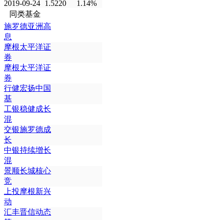
2019-09-24
1.5220
1.14%
同类基金
施罗德亚洲高
息
摩根太平洋证
券
摩根太平洋证
券
行健宏扬中国
基
工银稳健成长
混
交银施罗德成
长
中银持续增长
混
景顺长城核心
竞
上投摩根新兴
动
汇丰晋信动态