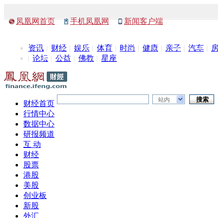
凤凰网首页
手机凤凰网
新闻客户端
资讯
财经
娱乐
体育
时尚
健康
亲子
汽车
论坛
公益
佛教
星座
站内
财经首页
行情中心
数据中心
研报频道
互 动
财经
股票
港股
美股
创业板
新股
外汇