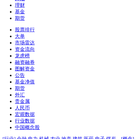
理财
基金
期货
股票排行
大单
市场雷达
资金流向
龙虎榜
融资融券
图解资金
公告
基金净值
期货
外汇
贵金属
人民币
宏观数据
行业数据
中国概念股
[行业]
金融
电力
机械
农业
地产
建筑
医药
电子
煤炭
[概念]