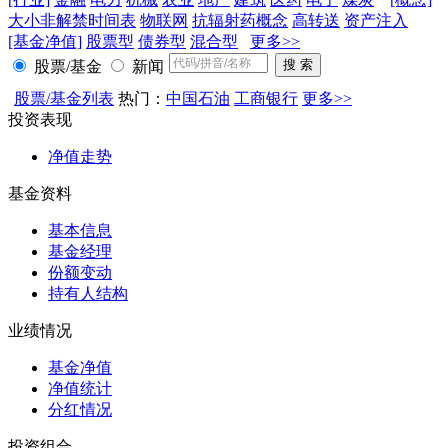
大小非解禁时间表
物联网
抗辐射药概念
高转送
资产注入
[基金净值]
股票型
债券型
混合型
更多>>
股票/基金
新闻
股票/基金列表
热门：
中国石油
工商银行
更多>>
投资表现
净值走势
基金资料
基本信息
基金经理
份额变动
持有人结构
业绩情况
基金净值
净值统计
分红情况
投资组合