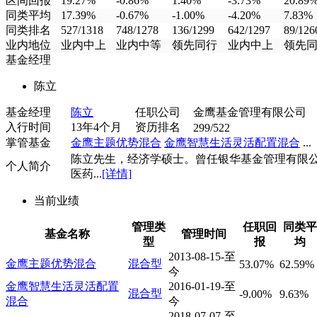
区间回报
19.27%
-0.86%
1.40%
-3.73%
20.89
同类平均
17.39%
-0.67%
-1.00%
-4.20%
7.83%
同类排名
527/1318
748/1278
136/1299
642/1297
89/126
业内地位
业内中上
业内中等
领先同行
业内中上
领先
基金经理
陈立
基金经理
陈立
任职公司
金鹰基金管理有限公司
入行时间
13年4个月
资历排名
299/522
掌管基金
金鹰主题优势混合
金鹰智慧生活灵活配置混合
...
陈立先生，经济学硕士。曾任银华基金管理有限
个人简介
医药...
[详情]
当前业绩
管理类
任职回
同类平
基金名称
管理时间
型
报
均
2013-08-15-至
金鹰主题优势混合
混合型
53.07%
62.59%
今
金鹰智慧生活灵活配置
2016-01-19-至
混合型
-9.00%
9.63%
混合
今
2018-07-07-至