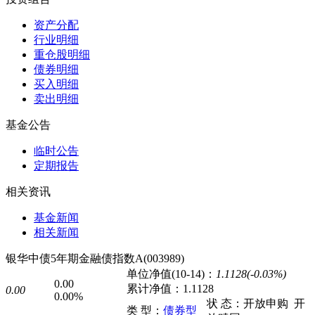
资产分配
行业明细
重仓股明细
债券明细
买入明细
卖出明细
基金公告
临时公告
定期报告
相关资讯
基金新闻
相关新闻
银华中债5年期金融债指数A(003989)
单位净值(10-14)：
1.1128(-0.03%)
0.00
累计净值：
1.1128
0.00
0.00%
状 态：
开放申购
开
类 型：
债券型