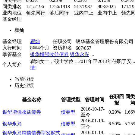
同类平均
6.63%
0.23%
0.29%
0.12%
6.24%
同类排名
121/2196
1756/1918
517/1987
903/2025
171/19
业内地位
领先同行
落后同行
业内中上
业内中上
领先
基金经理
瞿灿
基金经理
瞿灿
任职公司
银华基金管理股份有限公司
入行时间
8年4个月
资历排名
607/857
掌管基金
银华增强收益债券
银华永兴
...
瞿灿女士，硕士学位，2011年至2013年任职于安...
个人简介
情]
当前业绩
历史业绩
任职回
同类
基金名称
管理类型
管理时间
报
均
2016-10-17-
银华增强收益债券
债券型
0.29%
1.66
至今
2016-01-19-
银华永兴
债券型
6.50%
5.25
至今
2016-01-19-
银华永兴纯债债券型发起式