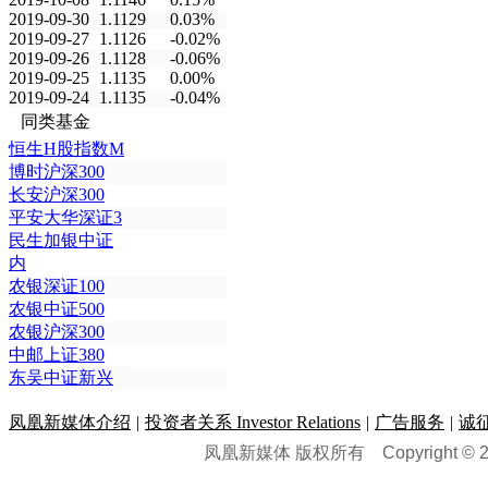
2019-09-30
1.1129
0.03%
2019-09-27
1.1126
-0.02%
2019-09-26
1.1128
-0.06%
2019-09-25
1.1135
0.00%
2019-09-24
1.1135
-0.04%
同类基金
恒生H股指数M
博时沪深300
长安沪深300
平安大华深证3
民生加银中证
内
农银深证100
农银中证500
农银沪深300
中邮上证380
东吴中证新兴
凤凰新媒体介绍
|
投资者关系 Investor Relations
|
广告服务
|
诚
凤凰新媒体 版权所有
Copyright © 20