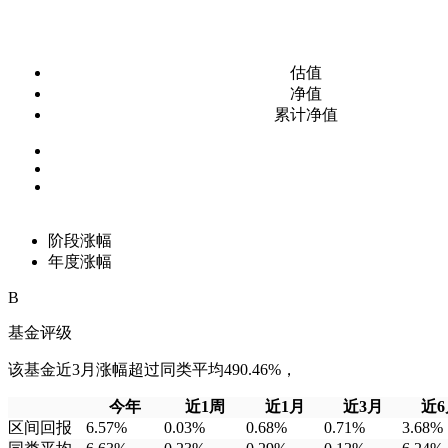
估值
净值
累计净值
阶段涨幅
年度涨幅
B
基金评级
该基金近3月涨幅超过同类平均490.46%，
今年
近1周
近1月
近3月
近6
区间回报
6.57%
0.03%
0.68%
0.71%
3.68%