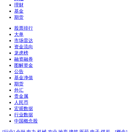
理财
基金
期货
股票排行
大单
市场雷达
资金流向
龙虎榜
融资融券
图解资金
公告
基金净值
期货
外汇
贵金属
人民币
宏观数据
行业数据
中国概念股
[行业]
金融
电力
机械
农业
地产
建筑
医药
电子
煤炭
[概念]