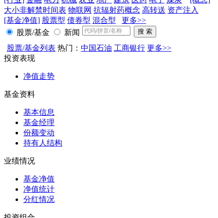
大小非解禁时间表
物联网
抗辐射药概念
高转送
资产注入
[基金净值]
股票型
债券型
混合型
更多>>
股票/基金
新闻
股票/基金列表
热门：
中国石油
工商银行
更多>>
投资表现
净值走势
基金资料
基本信息
基金经理
份额变动
持有人结构
业绩情况
基金净值
净值统计
分红情况
投资组合