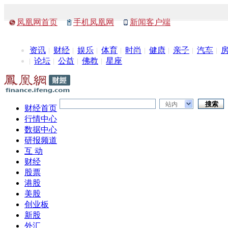
凤凰网首页
手机凤凰网
新闻客户端
资讯
财经
娱乐
体育
时尚
健康
亲子
汽车
论坛
公益
佛教
星座
站内
财经首页
行情中心
数据中心
研报频道
互 动
财经
股票
港股
美股
创业板
新股
外汇