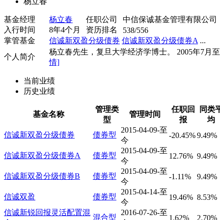
杨立春
基金经理
杨立春
任职公司
中信保诚基金管理有限公司
入行时间
8年4个月
资历排名
538/556
掌管基金
信诚新双盈分级债券
信诚新双盈分级债券A
...
杨立春先生，复旦大学经济学博士。 2005年7月至..
个人简介
情]
当前业绩
历史业绩
管理类
任职回
同类
基金名称
管理时间
型
报
均
2015-04-09-至
信诚新双盈分级债券
债券型
-20.45%
9.49%
今
2015-04-09-至
信诚新双盈分级债券A
债券型
12.76%
9.49%
今
2015-04-09-至
信诚新双盈分级债券B
债券型
-1.11%
9.49%
今
2015-04-14-至
信诚双盈
债券型
19.46%
8.53%
今
信诚新锐回报灵活配置混
2016-07-26-至
混合型
1.62%
2.70%