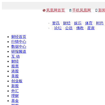
凤凰网首页
手机凤凰网
新
资讯
财经
娱乐
体育
时尚
论坛
公益
佛教
星座
财经首页
行情中心
数据中心
研报频道
互 动
财经
股票
港股
美股
创业板
新股
外汇
理财
基金