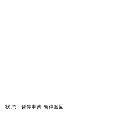
状 态：
暂停申购
暂停赎回