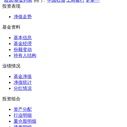
股票/基金列表
热门：
中国石油
工商银行
更多>>
投资表现
净值走势
基金资料
基本信息
基金经理
份额变动
持有人结构
业绩情况
基金净值
净值统计
分红情况
投资组合
资产分配
行业明细
重仓股明细