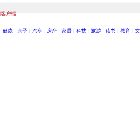
闻客户端
健康
亲子
汽车
房产
家居
科技
旅游
读书
教育
文