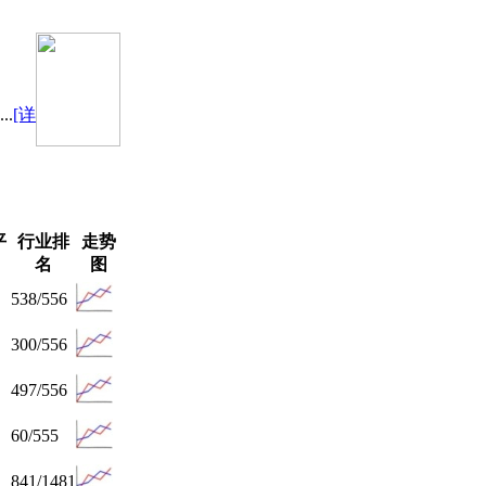
.
[详
平
行业排
走势
名
图
538/556
300/556
497/556
60/555
841/1481