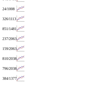
24/1008
326/1113
851/1481
237/2063
159/2063
810/2038
796/2038
384/1377