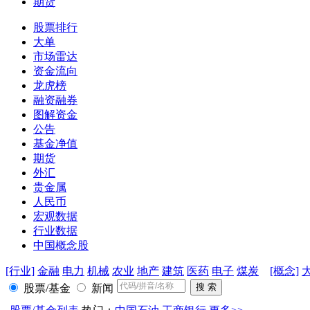
期货
股票排行
大单
市场雷达
资金流向
龙虎榜
融资融券
图解资金
公告
基金净值
期货
外汇
贵金属
人民币
宏观数据
行业数据
中国概念股
[行业]
金融
电力
机械
农业
地产
建筑
医药
电子
煤炭
[概念]
股票/基金
新闻