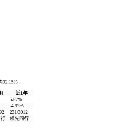
2.15%，
月
近1年
5.87%
-4.95%
92
231/3012
同行
领先同行