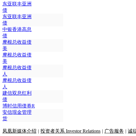
东亚联丰亚洲
债
东亚联丰亚洲
债
中银香港高息
债
摩根总收益债
美
摩根总收益债
美
摩根总收益债
人
摩根总收益债
人
建信双息红利
债
博时信用债券R
安信现金管理
货
凤凰新媒体介绍
|
投资者关系 Investor Relations
|
广告服务
|
诚