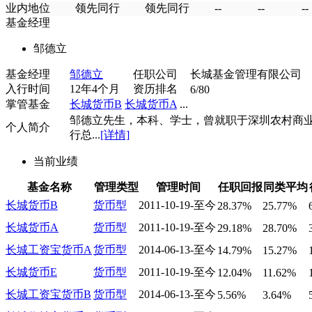
业内地位
领先同行
领先同行
--
--
--
基金经理
邹德立
基金经理
邹德立
任职公司
长城基金管理有限公司
入行时间
12年4个月
资历排名
6/80
掌管基金
长城货币B
长城货币A
...
邹德立先生，本科、学士，曾就职于深圳农村商
个人简介
行总...
[详情]
当前业绩
基金名称
管理类型
管理时间
任职回报
同类平均
长城货币B
货币型
2011-10-19-至今
28.37%
25.77%
长城货币A
货币型
2011-10-19-至今
29.18%
28.70%
长城工资宝货币A
货币型
2014-06-13-至今
14.79%
15.27%
长城货币E
货币型
2011-10-19-至今
12.04%
11.62%
长城工资宝货币B
货币型
2014-06-13-至今
5.56%
3.64%