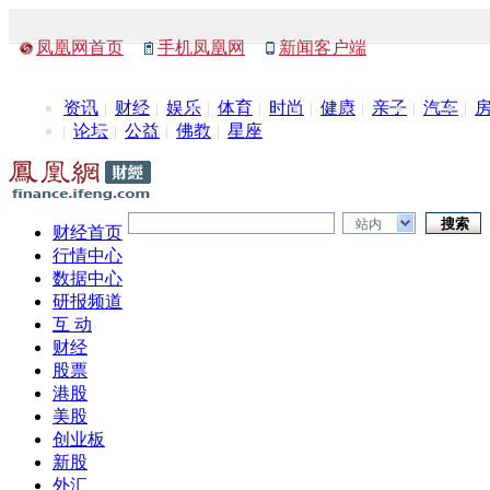
凤凰网首页
手机凤凰网
新闻客户端
资讯
财经
娱乐
体育
时尚
健康
亲子
汽车
论坛
公益
佛教
星座
站内
财经首页
行情中心
数据中心
研报频道
互 动
财经
股票
港股
美股
创业板
新股
外汇