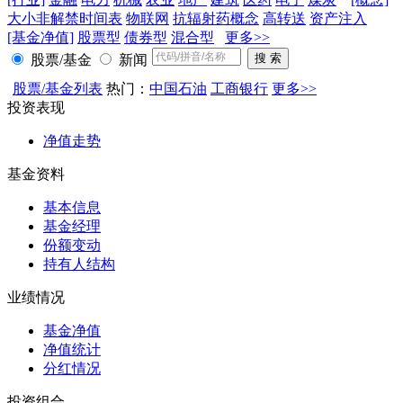
大小非解禁时间表
物联网
抗辐射药概念
高转送
资产注入
[基金净值]
股票型
债券型
混合型
更多>>
股票/基金
新闻
股票/基金列表
热门：
中国石油
工商银行
更多>>
投资表现
净值走势
基金资料
基本信息
基金经理
份额变动
持有人结构
业绩情况
基金净值
净值统计
分红情况
投资组合