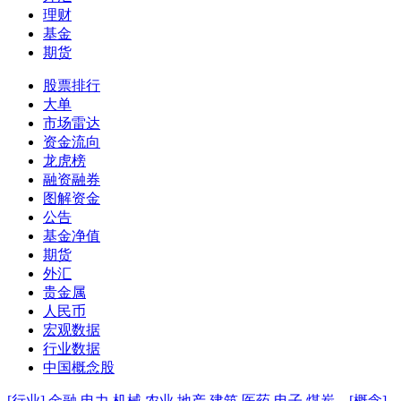
理财
基金
期货
股票排行
大单
市场雷达
资金流向
龙虎榜
融资融券
图解资金
公告
基金净值
期货
外汇
贵金属
人民币
宏观数据
行业数据
中国概念股
[行业]
金融
电力
机械
农业
地产
建筑
医药
电子
煤炭
[概念]